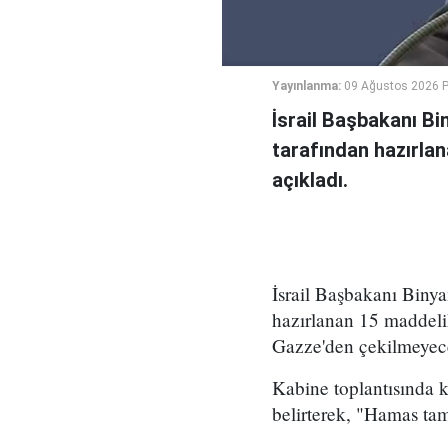
Yayınlanma:
09 Ağustos 2026 P
İsrail Başbakanı B
tarafından hazırlan
açıkladı.
İsrail Başbakanı Bin
hazırlanan 15 maddeli
Gazze'den çekilmeyece
Kabine toplantısında 
belirterek, "Hamas ta