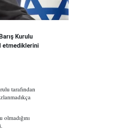
Barış Kurulu
 etmediklerini
ulu tarafından
sızlanmadıkça
su olmadığını
.