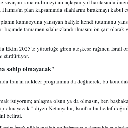
 savaşını sona erdirmeyi amaçlayan yol haritasında önem
, Hamas'ın plan kapsamında silahlarını bırakmayı kabul e
, planın kamuoyuna yansıyan haliyle kendi tutumunu yans
ir biçimde tamamen silahsızlandırılmasını ön şart olarak
nda Ekim 2025'te yürürlüğe giren ateşkese rağmen İsrail 
nı sürdürüyor.
aha sahip olmayacak"
da İran'ın nükleer programına da değinerek, bu konudak
mak istiyorum; anlaşma olsun ya da olmasın, ben başba
hip olmayacak." diyen Netanyahu, İsrail'in bu hedef doğru
 belirtti.
llardır İran'ı nükleer silah geliştirmeye çalışmakla suçlar