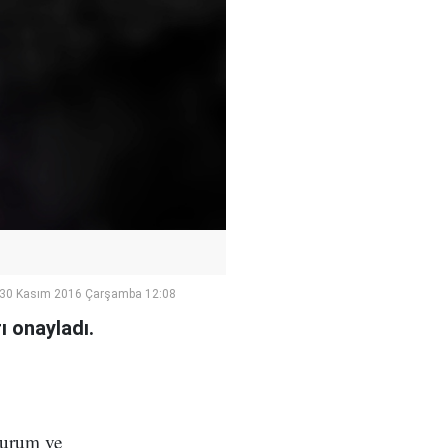
30 Kasım 2016 Çarşamba 12:08
 onayladı.
kurum ve