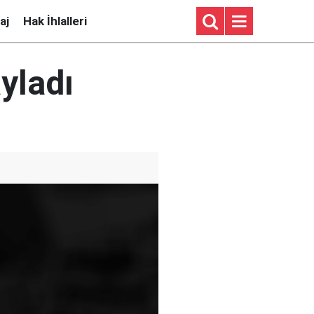
aj
Hak İhlalleri
yladı