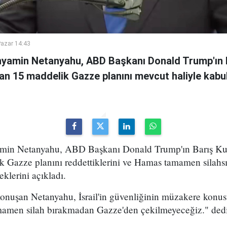
azar 14:43
inyamin Netanyahu, ABD Başkanı Donald Trump'ın 
an 15 maddelik Gazze planını mevcut haliyle kabul
yamin Netanyahu, ABD Başkanı Donald Trump'ın Barış Kur
k Gazze planını reddettiklerini ve Hamas tamamen silah
klerini açıkladı.
konuşan Netanyahu, İsrail'in güvenliğinin müzakere konu
mamen silah bırakmadan Gazze'den çekilmeyeceğiz." dedi