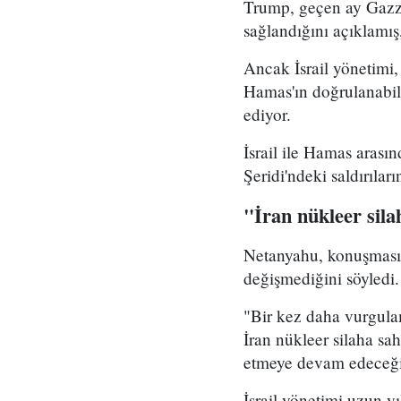
Trump, geçen ay Gazze
sağlandığını açıklamış
Ancak İsrail yönetimi
Hamas'ın doğrulanabil
ediyor.
İsrail ile Hamas arası
Şeridi'ndeki saldırıları
"İran nükleer sil
Netanyahu, konuşmasın
değişmediğini söyledi.
"Bir kez daha vurgula
İran nükleer silaha sa
etmeye devam edeceğini
İsrail yönetimi uzun yı