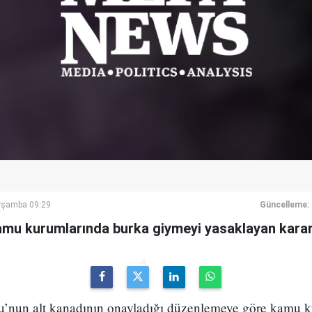
rşamba 09:29
Güncelleme:
amu kurumlarında burka giymeyi yasaklayan kararı
u’nun alt kanadının onayladığı düzenlemeye göre kamu 