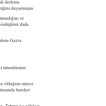
li ilerleme
ttiğini duyurmuştu.
ıtmadığını ve
 gördüğünü ifade
ordusu Gazze
i tutumlarının
kan olduğum sürece
ltusunda hareket
ken, Tahran ise nükleer