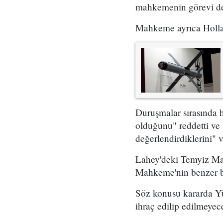
mahkemenin görevi değ
Mahkeme ayrıca Holland
Duruşmalar sırasında h
olduğunu" reddetti ve 
değerlendirdiklerini" 
Lahey'deki Temyiz Mah
Mahkeme'nin benzer bi
Söz konusu kararda Yü
ihraç edilip edilmeyec