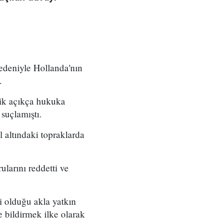
nedeniyle Hollanda'nın
.
elik açıkça hukuka
 suçlamıştı.
l altındaki topraklarda
larını reddetti ve
i olduğu akla yatkın
e bildirmek ilke olarak