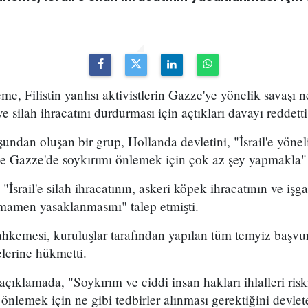
e, Filistin yanlısı aktivistlerin Gazze'ye yönelik savaşı 
 ve silah ihracatını durdurması için açtıkları davayı reddetti
şundan oluşan bir grup, Hollanda devletini, "İsrail'e yön
a ile Gazze'de soykırımı önlemek için çok az şey yapmakla"
srail'e silah ihracatının, askeri köpek ihracatının ve işga
amamen yasaklanmasını" talep etmişti.
kemesi, kuruluşlar tarafından yapılan tüm temyiz başvuru
lerine hükmetti.
klamada, "Soykırım ve ciddi insan hakları ihlalleri risk
 önlemek için ne gibi tedbirler alınması gerektiğini devlet