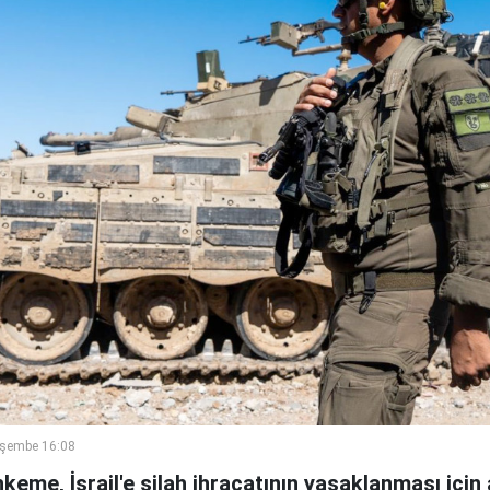
rşembe 16:08
keme, İsrail'e silah ihracatının yasaklanması için 