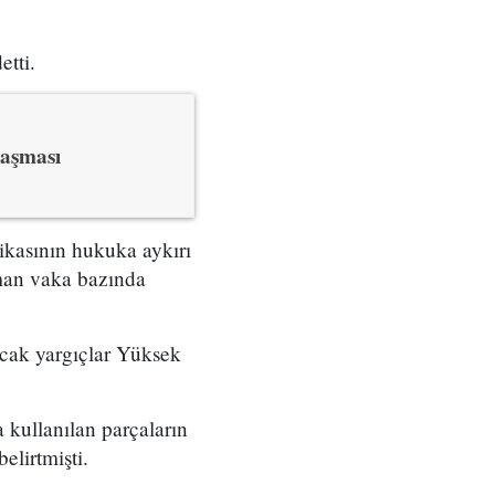
etti.
laşması
tikasının hukuka aykırı
zaman vaka bazında
cak yargıçlar Yüksek
kullanılan parçaların
lirtmişti.