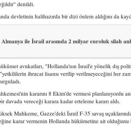
ildir" denildi.
a devletinin halihazırda bir dizi önlem aldığını da kayd
Almanya ile İsrail arasında 2 milyar euroluk silah an
ükümet avukatları, "Hollanda'nın İsrail'e yönelik dış poli
"yetkililerin ihracat lisansı verilip verilmeyeceğini her 
vurguladı.
kemesi'nin kararını 8 Ekim'de vermesi planlanıyordu an
r davada vereceği karara kadar erteleme kararı aldı.
ksek Mahkeme, Gazze'deki İsrail F-35 savaş uçaklarında 
eğine karar vermenin Hollanda hükümetine ait olduğunu be