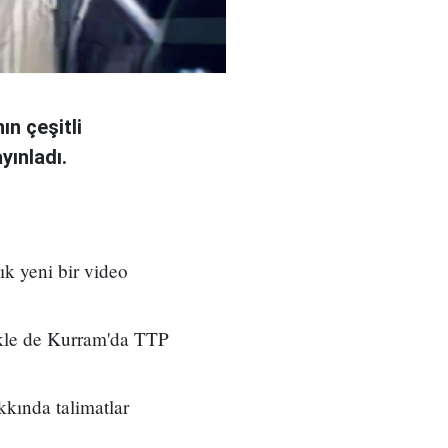
ın çeşitli
yınladı.
ık yeni bir video
ikle de Kurram'da TTP
kkında talimatlar