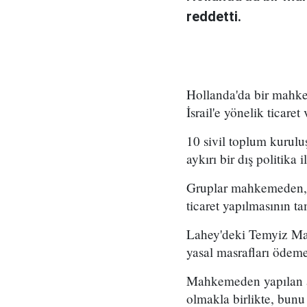
reddetti.
Hollanda'da bir mahkem
İsrail'e yönelik ticaret
10 sivil toplum kurulu
aykırı bir dış politik
Gruplar mahkemeden, "İ
ticaret yapılmasının t
Lahey'deki Temyiz Mah
yasal masrafları ödeme
Mahkemeden yapılan açı
olmakla birlikte, bunu