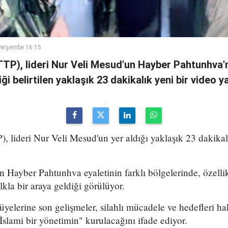
Perşembe 16:15
TTP), lideri Nur Veli Mesud'un Hayber Pahtunhva'n
ği belirtilen yaklaşık 23 dakikalık yeni bir video ya
), lideri Nur Veli Mesud'un yer aldığı yaklaşık 23 dakikal
 Hayber Pahtunhva eyaletinin farklı bölgelerinde, özell
lkla bir araya geldiği görülüyor.
elerine son gelişmeler, silahlı mücadele ve hedefleri ha
"İslami bir yönetimin" kurulacağını ifade ediyor.