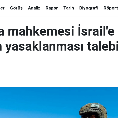
ler
Görüş
Analiz
Rapor
Tarih
Biyografi
Röport
a mahkemesi İsrail'e 
n yasaklanması taleb