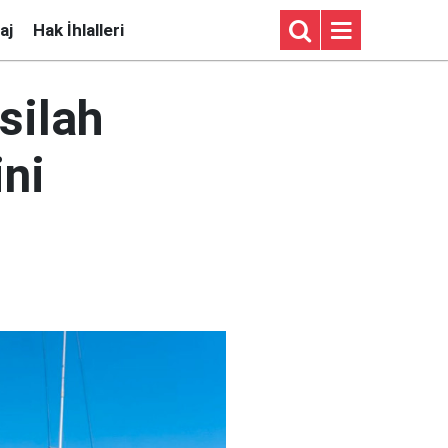
aj
Hak İhlalleri
silah
ini