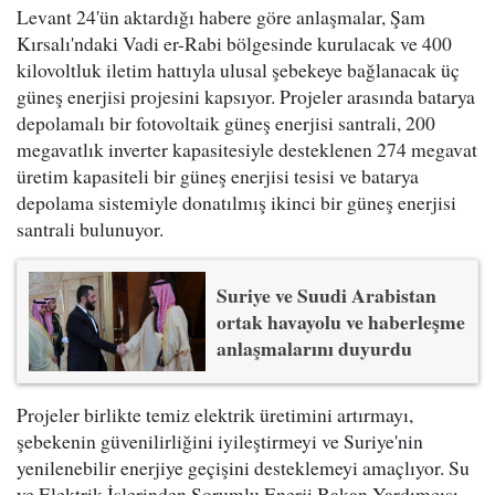
Levant 24'ün aktardığı habere göre anlaşmalar, Şam
Kırsalı'ndaki Vadi er-Rabi bölgesinde kurulacak ve 400
kilovoltluk iletim hattıyla ulusal şebekeye bağlanacak üç
güneş enerjisi projesini kapsıyor. Projeler arasında batarya
depolamalı bir fotovoltaik güneş enerjisi santrali, 200
megavatlık inverter kapasitesiyle desteklenen 274 megavat
üretim kapasiteli bir güneş enerjisi tesisi ve batarya
depolama sistemiyle donatılmış ikinci bir güneş enerjisi
santrali bulunuyor.
Suriye ve Suudi Arabistan
ortak havayolu ve haberleşme
anlaşmalarını duyurdu
Projeler birlikte temiz elektrik üretimini artırmayı,
şebekenin güvenilirliğini iyileştirmeyi ve Suriye'nin
yenilenebilir enerjiye geçişini desteklemeyi amaçlıyor. Su
ve Elektrik İşlerinden Sorumlu Enerji Bakan Yardımcısı