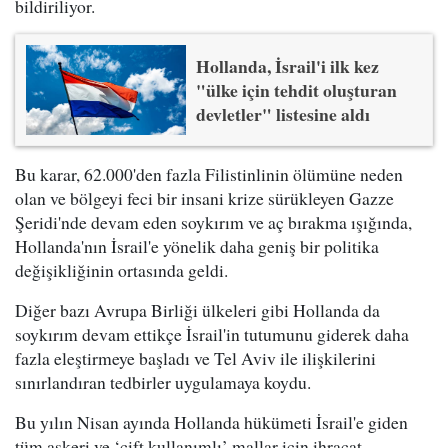
bildiriliyor.
Hollanda, İsrail'i ilk kez
"ülke için tehdit oluşturan
devletler" listesine aldı
Bu karar, 62.000'den fazla Filistinlinin ölümüne neden
olan ve bölgeyi feci bir insani krize sürükleyen Gazze
Şeridi'nde devam eden soykırım ve aç bırakma ışığında,
Hollanda'nın İsrail'e yönelik daha geniş bir politika
değişikliğinin ortasında geldi.
Diğer bazı Avrupa Birliği ülkeleri gibi Hollanda da
soykırım devam ettikçe İsrail'in tutumunu giderek daha
fazla eleştirmeye başladı ve Tel Aviv ile ilişkilerini
sınırlandıran tedbirler uygulamaya koydu.
Bu yılın Nisan ayında Hollanda hükümeti İsrail'e giden
tüm askeri ve ‘çift kullanımlı’ mallar için ihracat