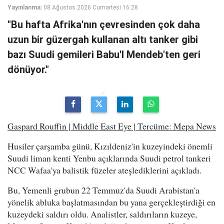
Yayınlanma:
08 Ağustos 2026 Cumartesi 16:28
"Bu hafta Afrika'nın çevresinden çok daha
uzun bir güzergah kullanan altı tanker gibi
bazı Suudi gemileri Babu'l Mendeb'ten geri
dönüyor."
Gaspard Rouffin | Middle East Eye | Tercüme: Mepa News
Husiler çarşamba günü, Kızıldeniz'in kuzeyindeki önemli
Suudi liman kenti Yenbu açıklarında Suudi petrol tankeri
NCC Wafaa'ya balistik füzeler ateşlediklerini açıkladı.
Bu, Yemenli grubun 22 Temmuz'da Suudi Arabistan'a
yönelik abluka başlatmasından bu yana gerçekleştirdiği en
kuzeydeki saldırı oldu. Analistler, saldırıların kuzeye,