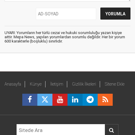
UYARI: Yorumların her türlü cezai ve hukuki sorumluluğu yazan kişiye
aittir. Mepa News, yapılan yorumlardan sorumlu değildir. Her bir yorum
600 karakterle (boşluklu) sınırlıdır.
Anasayfa
Künye
İletişim
Gizlilik İlkeleri
Sitene Ekle