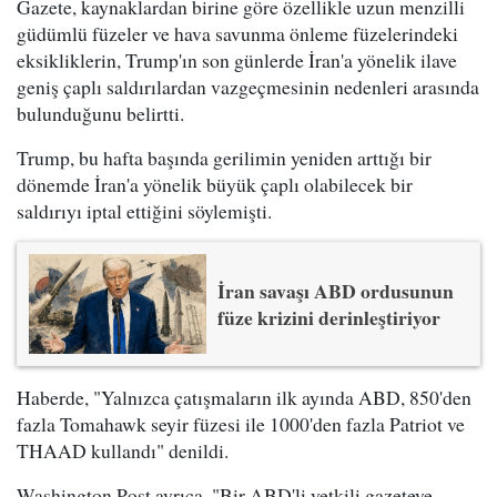
Gazete, kaynaklardan birine göre özellikle uzun menzilli
güdümlü füzeler ve hava savunma önleme füzelerindeki
eksikliklerin, Trump'ın son günlerde İran'a yönelik ilave
geniş çaplı saldırılardan vazgeçmesinin nedenleri arasında
bulunduğunu belirtti.
Trump, bu hafta başında gerilimin yeniden arttığı bir
dönemde İran'a yönelik büyük çaplı olabilecek bir
saldırıyı iptal ettiğini söylemişti.
İran savaşı ABD ordusunun
füze krizini derinleştiriyor
Haberde, "Yalnızca çatışmaların ilk ayında ABD, 850'den
fazla Tomahawk seyir füzesi ile 1000'den fazla Patriot ve
THAAD kullandı" denildi.
Washington Post ayrıca, "Bir ABD'li yetkili gazeteye,