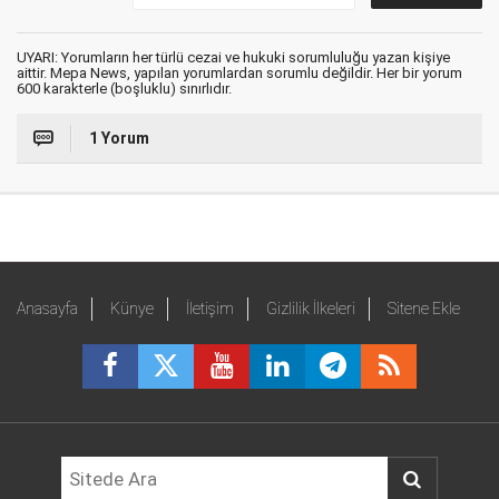
UYARI: Yorumların her türlü cezai ve hukuki sorumluluğu yazan kişiye
aittir. Mepa News, yapılan yorumlardan sorumlu değildir. Her bir yorum
600 karakterle (boşluklu) sınırlıdır.
1 Yorum
Anasayfa
Künye
İletişim
Gizlilik İlkeleri
Sitene Ekle