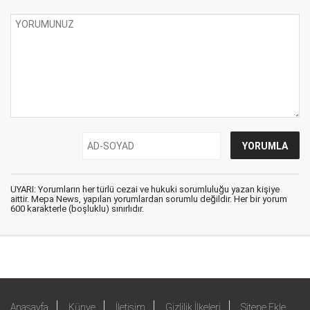
UYARI: Yorumların her türlü cezai ve hukuki sorumluluğu yazan kişiye
aittir. Mepa News, yapılan yorumlardan sorumlu değildir. Her bir yorum
600 karakterle (boşluklu) sınırlıdır.
Anasayfa
Künye
İletişim
Gizlilik İlkeleri
Sitene Ekle