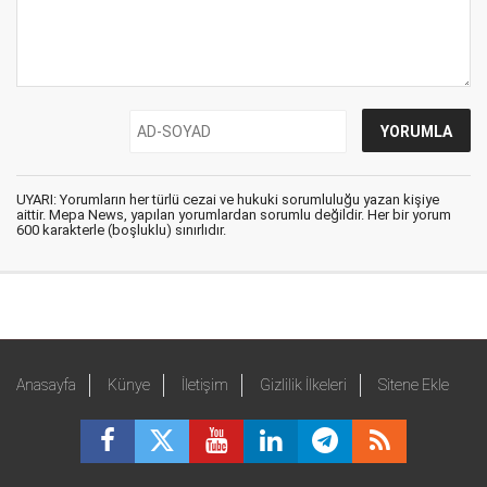
UYARI: Yorumların her türlü cezai ve hukuki sorumluluğu yazan kişiye
aittir. Mepa News, yapılan yorumlardan sorumlu değildir. Her bir yorum
600 karakterle (boşluklu) sınırlıdır.
Anasayfa
Künye
İletişim
Gizlilik İlkeleri
Sitene Ekle