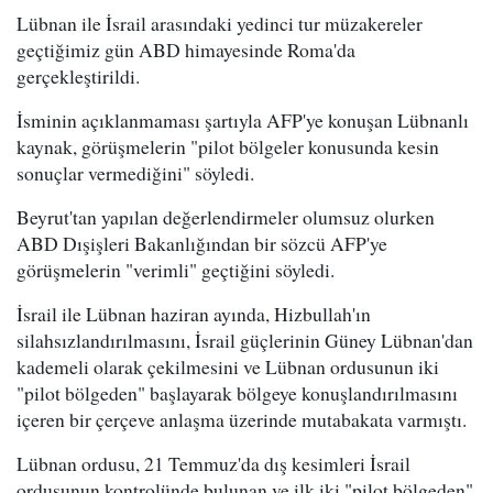
Lübnan ile İsrail arasındaki yedinci tur müzakereler
geçtiğimiz gün ABD himayesinde Roma'da
gerçekleştirildi.
İsminin açıklanmaması şartıyla AFP'ye konuşan Lübnanlı
kaynak, görüşmelerin "pilot bölgeler konusunda kesin
sonuçlar vermediğini" söyledi.
Beyrut'tan yapılan değerlendirmeler olumsuz olurken
ABD Dışişleri Bakanlığından bir sözcü AFP'ye
görüşmelerin "verimli" geçtiğini söyledi.
İsrail ile Lübnan haziran ayında, Hizbullah'ın
silahsızlandırılmasını, İsrail güçlerinin Güney Lübnan'dan
kademeli olarak çekilmesini ve Lübnan ordusunun iki
"pilot bölgeden" başlayarak bölgeye konuşlandırılmasını
içeren bir çerçeve anlaşma üzerinde mutabakata varmıştı.
Lübnan ordusu, 21 Temmuz'da dış kesimleri İsrail
ordusunun kontrolünde bulunan ve ilk iki "pilot bölgeden"