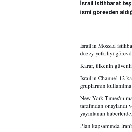
İsrail istihbarat te
ismi görevden aldığı 
İsrail'in Mossad istihb
düzey yetkiliyi görevd
Karar, ülkenin güvenli
İsrail'in Channel 12 k
gruplarının kullanılma
New York Times'ın mar
tarafından onaylandı
yayınlanan haberlerde,
Plan kapsamında İran'ı