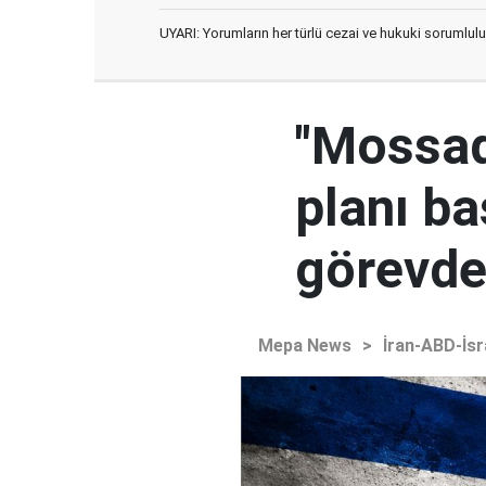
UYARI: Yorumların her türlü cezai ve hukuki sorumlulu
"Mossad'
planı ba
görevden
Mepa News
>
İran-ABD-İsr