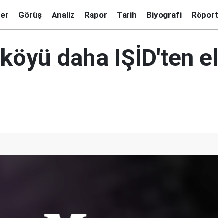
ler
Görüş
Analiz
Rapor
Tarih
Biyografi
Röport
köyü daha IŞİD'ten e