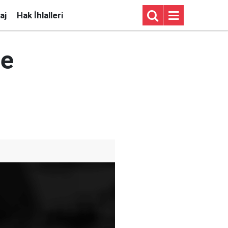
aj
Hak İhlalleri
le