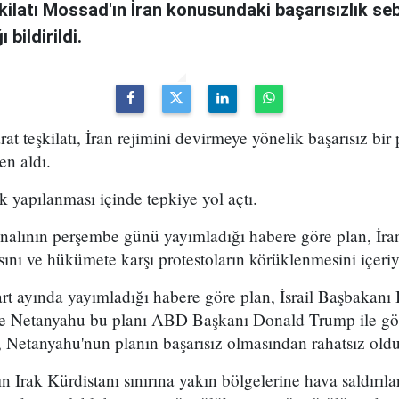
şkilatı Mossad'ın İran konusundaki başarısızlık se
bildirildi.
arat teşkilatı, İran rejimini devirmeye yönelik başarısız bir
en aldı.
k yapılanması içinde tepkiye yol açtı.
analının perşembe günü yayımladığı habere göre plan, İran
sını ve hükümete karşı protestoların körüklenmesini içeri
t ayında yayımladığı habere göre plan, İsrail Başbakan
 ve Netanyahu bu planı ABD Başkanı Donald Trump ile g
 Netanyahu'nun planın başarısız olmasından rahatsız olduğ
n Irak Kürdistanı sınırına yakın bölgelerine hava saldırıl