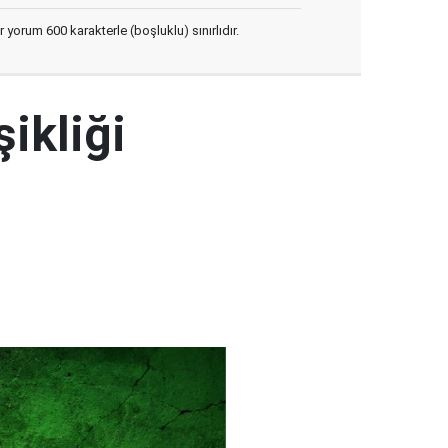
yorum 600 karakterle (boşluklu) sınırlıdır.
şikliği