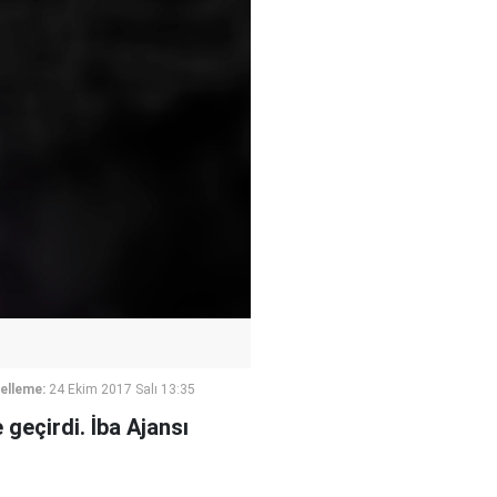
elleme:
24 Ekim 2017 Salı 13:35
geçirdi. İba Ajansı