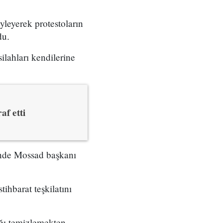
yleyerek protestoların
du.
ilahları kendilerine
af etti
çinde Mossad başkanı
tihbarat teşkilatını
ığı temizlemekten