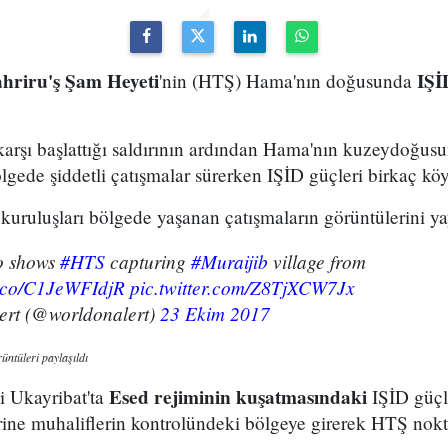
hriru'ş Şam Heyeti
IŞİ
'nin (HTŞ) Hama'nın doğusunda
karşı başlattığı saldırının ardından Hama'nın kuzeydoğus
gede şiddetli çatışmalar sürerken IŞİD güçleri birkaç köyde
uruluşları bölgede yaşanan çatışmaların görüntülerini ya
o shows
#HTS
capturing
#Muraijib
village from
/t.co/C1JeWFIdjR
pic.twitter.com/Z8TjXCW7Jx
rt (@worldonalert)
23 Ekim 2017
ntüleri paylaşıldı
Esed rejiminin kuşatmasındaki
 Ukayribat'ta
IŞİD güçl
rine muhaliflerin kontrolündeki bölgeye girerek HTŞ nokta