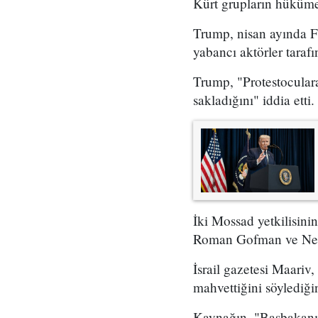
Kürt grupların hükümet
Trump, nisan ayında Fo
yabancı aktörler taraf
Trump, "Protestoculara
sakladığını" iddia etti.
İki Mossad yetkilisini
Roman Gofman ve Netan
İsrail gazetesi Maariv,
mahvettiğini söylediğin
Kaynağın, "Başbakanın 