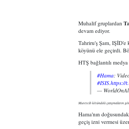
Ta
Muhalif gruplardan
devam ediyor.
Tahriru'ş Şam, IŞİD'e 
köyünü ele geçirdi. Böl
HTŞ bağlantılı medya k
#Hama
: Vide
#ISIS
.
https:/
— WorldOnAle
Mureycib köyündeki çatışmaların görü
Hama'nın doğusundaki
geçiş izni vermesi üze