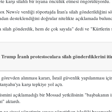
e karşı silahlı bir isyana öncülük etmesi öngörülüyordu.
x News'e verdiği röportajda İran'a silah gönderildiğini sö
ından desteklendiğini doğrular nitelikte açıklamada bulun
 silah gönderdik, hem de çok sayıda" dedi ve "Kürtlerin s
Trump İranlı protestoculara silah gönderdiklerini itir
n görevden alınması kararı, İsrail güvenlik yapılanması i
yahu'ya karşı tepkiye yol açtı.
 ismini açıklamadığı bir Mossad yetkilisinin "başbakanın is
i" aktardı.
ve siyasi yönetimin savaşı yönetirken işlediği başarısızl