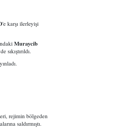
D
'e karşı ilerleyişi
Muraycib
undaki
 sıkıştırıldı.
yınladı.
eri, rejimin bölgeden
larına saldırmıştı.