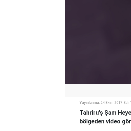
Yayınlanma:
24 Ekim 2017 Salı 
Tahriru'ş Şam Heyet
bölgeden video görü