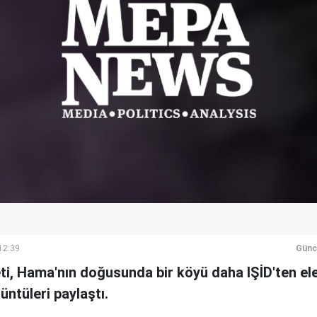
12:39
Günc
i, Hama'nın doğusunda bir köyü daha IŞİD'ten ele 
ntüleri paylaştı.