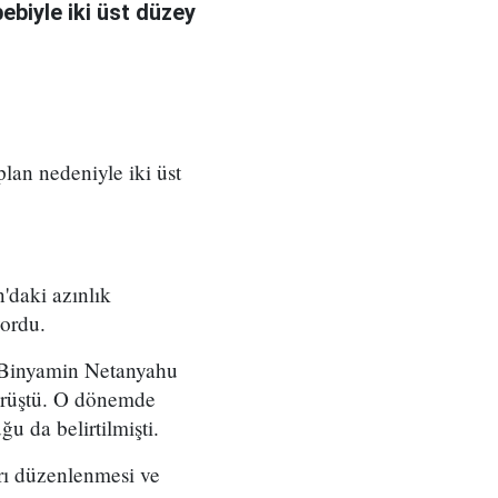
bebiyle iki üst düzey
 plan nedeniyle iki üst
'daki azınlık
yordu.
ı Binyamin Netanyahu
örüştü. O dönemde
u da belirtilmişti.
arı düzenlenmesi ve