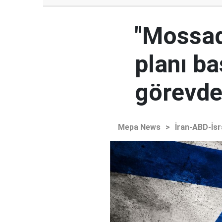
"Mossad'
planı ba
görevden
Mepa News
>
İran-ABD-İsr