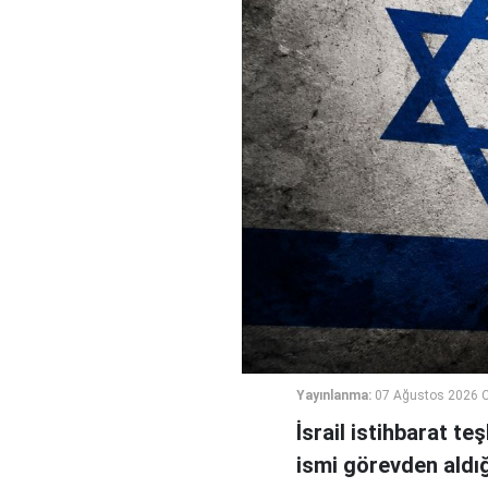
Yayınlanma:
07 Ağustos 2026 
İsrail istihbarat te
ismi görevden aldığı 