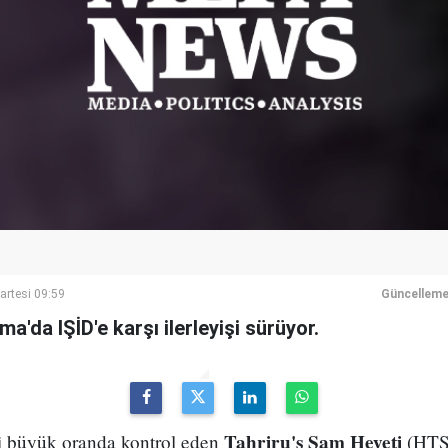
rtesi 09:59
Güncelleme
a'da IŞİD'e karşı ilerleyişi sürüyor.
Tahriru'ş Şam Heyeti
ni büyük oranda kontrol eden
(HTŞ)