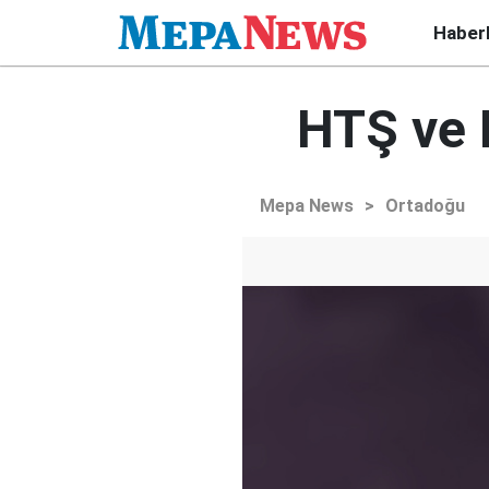
Haber
HTŞ ve I
Mepa News
>
Ortadoğu