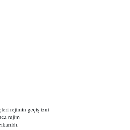
eri rejimin geçiş izni
nca rejim
karıldı.