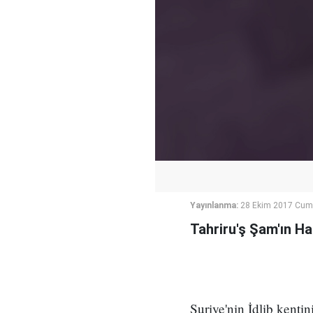
Yayınlanma:
28 Ekim 2017 Cuma
Tahriru'ş Şam'ın Ham
Suriye'nin İdlib kenti