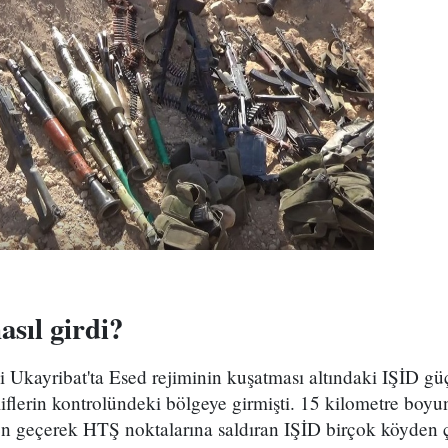
asıl girdi?
kayribat'ta Esed rejiminin kuşatması altındaki IŞİD güçl
flerin kontrolündeki bölgeye girmişti. 15 kilometre boyu
n geçerek HTŞ noktalarına saldıran IŞİD birçok köyden çı