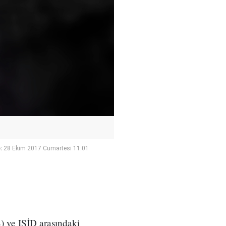
:
28 Ekim 2017 Cumartesi 11:01
 ve IŞİD arasındaki