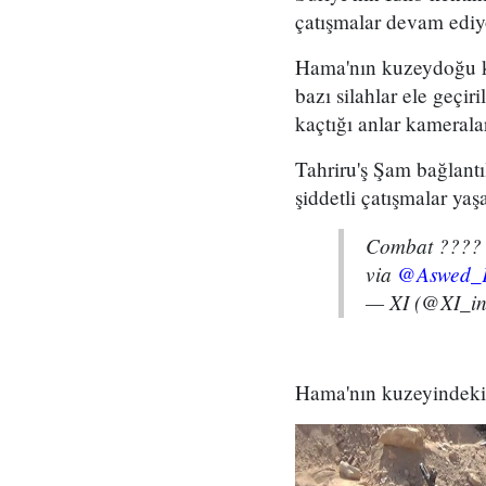
çatışmalar devam ediy
Hama'nın kuzeydoğu kı
bazı silahlar ele geçiri
kaçtığı anlar kamerala
Tahriru'ş Şam bağlantı
şiddetli çatışmalar ya
Combat ????
via
@Aswed_F
— XI (@XI_in
Hama'nın kuzeyindeki T