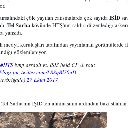
or.
IŞİD
rsalındaki çöle yayılan çatışmalarda çok sayıda
sav
Tel Sarha
ldi.
köyünde HTŞ'nin saldırı düzenlediği askeri 
ra yansıdı.
lı medya kuruluşları tarafından yayınlanan görüntülerde ik
şandığı gözlemleniyor.
️
#HTS
bmp assault vs. ISIS held CP & rout
lags
pic.twitter.com/L8SqBl76uD
terbrigade)
27 Ekim 2017
el Sarha'nın IŞİD'ten alınmasının ardından bazı silahlar e