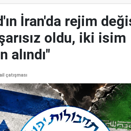
ın İran'da rejim deği
şarısız oldu, iki isim
 alındı"
ail çatışması