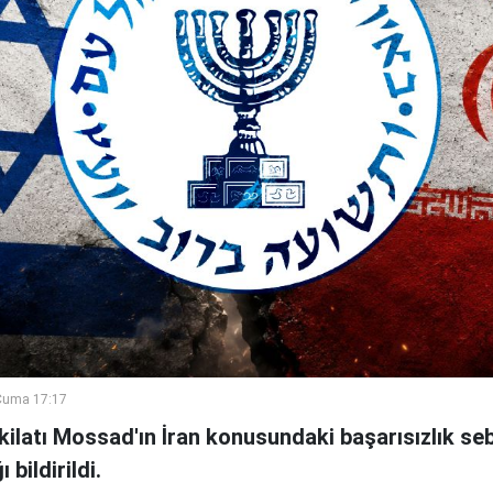
Cuma 17:17
şkilatı Mossad'ın İran konusundaki başarısızlık se
bildirildi.