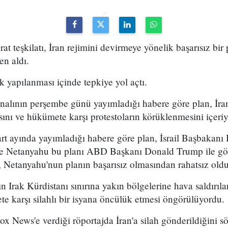
arat teşkilatı, İran rejimini devirmeye yönelik başarısız bir
en aldı.
k yapılanması içinde tepkiye yol açtı.
analının perşembe günü yayımladığı habere göre plan, İran
sını ve hükümete karşı protestoların körüklenmesini içeri
t ayında yayımladığı habere göre plan, İsrail Başbakan
 ve Netanyahu bu planı ABD Başkanı Donald Trump ile g
 Netanyahu'nun planın başarısız olmasından rahatsız olduğ
n Irak Kürdistanı sınırına yakın bölgelerine hava saldırıl
e karşı silahlı bir isyana öncülük etmesi öngörülüyordu.
x News'e verdiği röportajda İran'a silah gönderildiğini sö