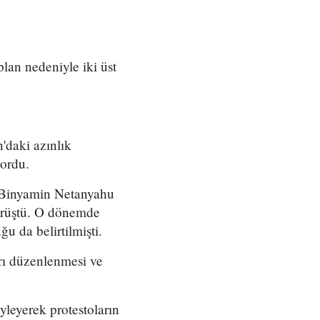
 plan nedeniyle iki üst
'daki azınlık
yordu.
ı Binyamin Netanyahu
örüştü. O dönemde
u da belirtilmişti.
arı düzenlenmesi ve
yleyerek protestoların