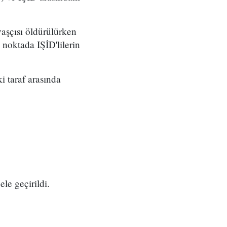
aşçısı öldürülürken
noktada IŞİD'lilerin
i taraf arasında
le geçirildi.