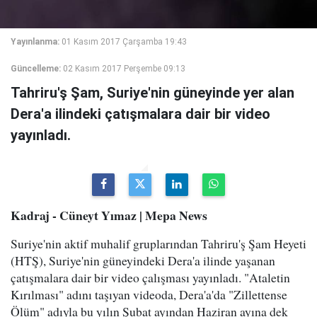
Yayınlanma:
01 Kasım 2017 Çarşamba 19:43
Güncelleme:
02 Kasım 2017 Perşembe 09:13
Tahriru'ş Şam, Suriye'nin güneyinde yer alan
Dera'a ilindeki çatışmalara dair bir video
yayınladı.
Kadraj - Cüneyt Yımaz | Mepa News
Suriye'nin aktif muhalif gruplarından Tahriru'ş Şam Heyeti
(HTŞ), Suriye'nin güneyindeki Dera'a ilinde yaşanan
çatışmalara dair bir video çalışması yayınladı. "Ataletin
Kırılması" adını taşıyan videoda, Dera'a'da "Zillettense
Ölüm" adıyla bu yılın Şubat ayından Haziran ayına dek