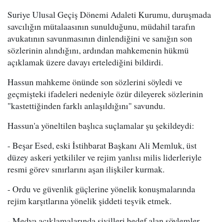
Suriye Ulusal Geçiş Dönemi Adaleti Kurumu, duruşmada
savcılığın mütalaasının sunulduğunu, müdahil tarafın
avukatının savunmasının dinlendiğini ve sanığın son
sözlerinin alındığını, ardından mahkemenin hükmü
açıklamak üzere davayı ertelediğini bildirdi.
Hassun mahkeme önünde son sözlerini söyledi ve
geçmişteki ifadeleri nedeniyle özür dileyerek sözlerinin
"kastettiğinden farklı anlaşıldığını" savundu.
Hassun'a yöneltilen başlıca suçlamalar şu şekildeydi:
- Beşar Esed, eski İstihbarat Başkanı Ali Memluk, üst
düzey askeri yetkililer ve rejim yanlısı milis liderleriyle
resmi görev sınırlarını aşan ilişkiler kurmak.
- Ordu ve güvenlik güçlerine yönelik konuşmalarında
rejim karşıtlarına yönelik şiddeti teşvik etmek.
- Medya açıklamalarında sivilleri hedef alan söylemler