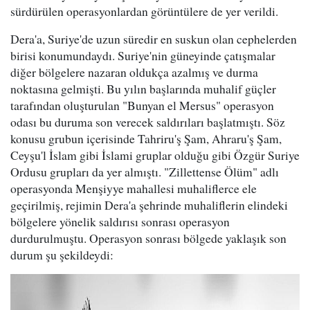
sürdürülen operasyonlardan görüntülere de yer verildi.
Dera'a, Suriye'de uzun süredir en suskun olan cephelerden
birisi konumundaydı. Suriye'nin güneyinde çatışmalar
diğer bölgelere nazaran oldukça azalmış ve durma
noktasına gelmişti. Bu yılın başlarında muhalif güçler
tarafından oluşturulan "Bunyan el Mersus" operasyon
odası bu duruma son verecek saldırıları başlatmıştı. Söz
konusu grubun içerisinde Tahriru'ş Şam, Ahraru'ş Şam,
Ceyşu'l İslam gibi İslami gruplar olduğu gibi Özgür Suriye
Ordusu grupları da yer almıştı. "Zillettense Ölüm" adlı
operasyonda Menşiyye mahallesi muhaliflerce ele
geçirilmiş, rejimin Dera'a şehrinde muhaliflerin elindeki
bölgelere yönelik saldırısı sonrası operasyon
durdurulmuştu. Operasyon sonrası bölgede yaklaşık son
durum şu şekildeydi: