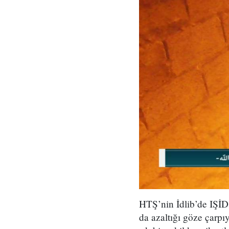
HTŞ’nin İdlib’de IŞİD 
da azaltığı göze çarpı