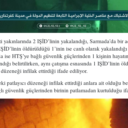
i yakınlarında 2 IŞİD’linin yakalandığı, Sarmada’da bir 
IŞİD’linin öldürüldüğü 1’inin ise canlı olarak yakalandığı 
 ise HTŞ’ye bağlı güvenlik güçlerinden 1 kişinin hayatını
andığı belirtilirken, aynı çatışma esnasında 1 IŞİD’linin öl
düzeneği infilak ettirdiği ifade ediliyor.
ki patlayıcı düzeneği infilak ettirdiği anlara ait olduğu bel
ı güvenlik güçlerinden birinin patlamadan kurtulduğu ifa