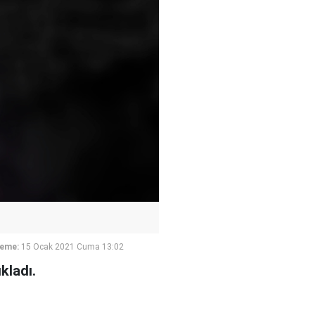
leme:
15 Ocak 2021 Cuma 13:02
kladı.