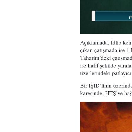
Açıklamada, İdlib kent
çıkan çatışmada ise 1 
Taharim’deki çatışmada
ise hafif şekilde yaral
üzerlerindeki patlayıcı 
Bir IŞİD’linin üzerinde
karesinde, HTŞ’ye bağl