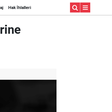
aj
Hak İhlalleri
rine