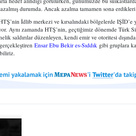
tlarla hedef alındığı görülürken, günümüzde bu suikastlar
 azalmış durumda. Ancak azalma tamamen sona erdikleri
Ş’nin İdlib merkezi ve kırsalındaki bölgelerde IŞİD’e 
or. Aynı zamanda HTŞ’nin, geçtiğimiz dönemde Türk Sila
elik saldırılar düzenleyen, kendi emir ve otoritesi dışında
 gerçekleştiren
Ensar Ebu Bekir es-Sıddık
gibi gruplara ka
iliriz.