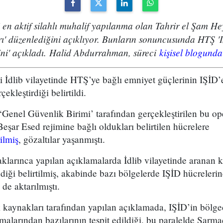
 en aktif silahlı muhalif yapılanma olan Tahrir el Şam Hey
ı' düzenlediğini açıklıyor. Bunların sonuncusunda HTŞ 'I
ni' açıkladı. Halid Abdurrahman, süreci
kişisel blogunda
 İdlib vilayetinde HTŞ’ye bağlı emniyet güçlerinin IŞİD’e 
ekleştirdiği belirtildi.
‘Genel Güvenlik Birimi’ tarafından gerçekleştirilen bu ope
Beşar Esed rejimine bağlı oldukları belirtilen hücrelere
ilmiş
, gözaltılar yaşanmıştı.
arınca yapılan açıklamalarda İdlib vilayetinde aranan ki
iği belirtilmiş, akabinde bazı bölgelerde IŞİD hücrelerin
de aktarılmıştı.
 kaynakları tarafından yapılan açıklamada, IŞİD’in bölge
alarından bazılarının tespit edildiği, bu paralelde Sarm