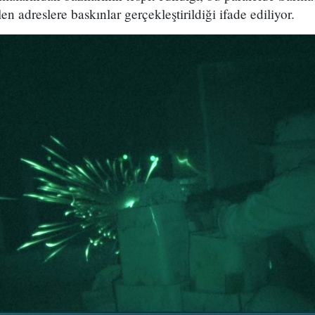
len adreslere baskınlar gerçekleştirildiği ifade ediliyor.