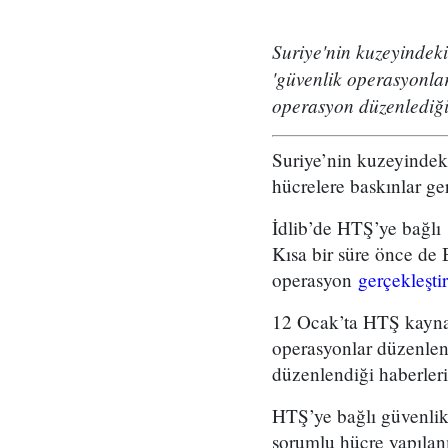
Suriye'nin kuzeyindeki
'güvenlik operasyonlar
operasyon düzenlediği
Suriye’nin kuzeyindeki
hücrelere baskınlar gerç
İdlib’de HTŞ’ye bağlı 
Kısa bir süre önce de 
operasyon
gerçekleştir
12 Ocak’ta HTŞ kaynakl
operasyonlar düzenlend
düzenlendiği haberleri 
HTŞ’ye bağlı güvenlik
sorumlu hücre yapılanm