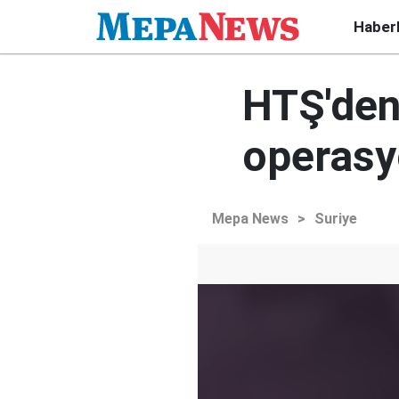
Haber
HTŞ'den 
operasy
Mepa News
>
Suriye