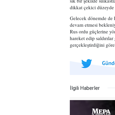
sık bir şekilde suikas
dikkat çekici düzeyde
Gelecek dönemde de HT
devam etmesi bekleniy
Rus ordu güçlerine yön
hareket edip saldırılar
gerçekleştirdiğini göreb
İlgili Haberler