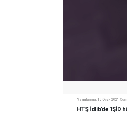
Yayınlanma:
15 Ocak 2021 Cum
HTŞ İdlib'de 'IŞİD h