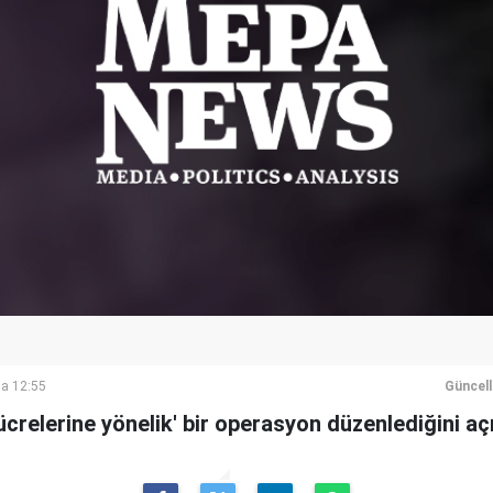
a 12:55
Güncel
ücrelerine yönelik' bir operasyon düzenlediğini açı