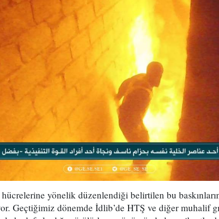
hücrelerine yönelik düzenlendiği belirtilen bu baskınlar
yor. Geçtiğimiz dönemde İdlib’de HTŞ ve diğer muhalif gr