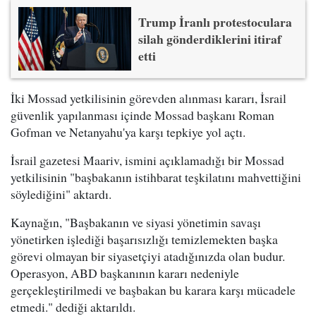
Trump İranlı protestoculara
silah gönderdiklerini itiraf
etti
İki Mossad yetkilisinin görevden alınması kararı, İsrail
güvenlik yapılanması içinde Mossad başkanı Roman
Gofman ve Netanyahu'ya karşı tepkiye yol açtı.
İsrail gazetesi Maariv, ismini açıklamadığı bir Mossad
yetkilisinin "başbakanın istihbarat teşkilatını mahvettiğini
söylediğini" aktardı.
Kaynağın, "Başbakanın ve siyasi yönetimin savaşı
yönetirken işlediği başarısızlığı temizlemekten başka
görevi olmayan bir siyasetçiyi atadığınızda olan budur.
Operasyon, ABD başkanının kararı nedeniyle
gerçekleştirilmedi ve başbakan bu karara karşı mücadele
etmedi." dediği aktarıldı.