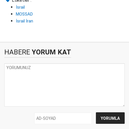
Etiketler :
İsrail
MOSSAD
İsrail İran
HABERE
YORUM KAT