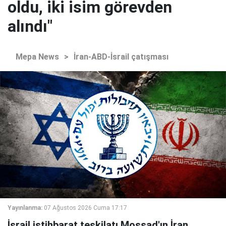
oldu, iki isim görevden
alındı"
Mepa News
>
İran-ABD-İsrail çatışması
Yayınlanma:
07 Ağustos 2026 Cuma 17:17
İsrail istihbarat teşkilatı Mossad'ın İran