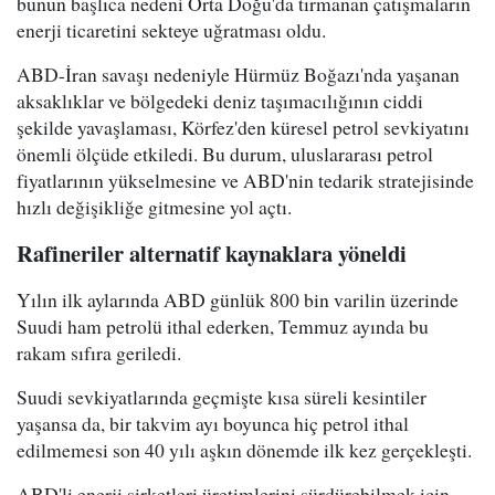
bunun başlıca nedeni Orta Doğu'da tırmanan çatışmaların
enerji ticaretini sekteye uğratması oldu.
ABD-İran savaşı nedeniyle Hürmüz Boğazı'nda yaşanan
aksaklıklar ve bölgedeki deniz taşımacılığının ciddi
şekilde yavaşlaması, Körfez'den küresel petrol sevkiyatını
önemli ölçüde etkiledi. Bu durum, uluslararası petrol
fiyatlarının yükselmesine ve ABD'nin tedarik stratejisinde
hızlı değişikliğe gitmesine yol açtı.
Rafineriler alternatif kaynaklara yöneldi
Yılın ilk aylarında ABD günlük 800 bin varilin üzerinde
Suudi ham petrolü ithal ederken, Temmuz ayında bu
rakam sıfıra geriledi.
Suudi sevkiyatlarında geçmişte kısa süreli kesintiler
yaşansa da, bir takvim ayı boyunca hiç petrol ithal
edilmemesi son 40 yılı aşkın dönemde ilk kez gerçekleşti.
ABD'li enerji şirketleri üretimlerini sürdürebilmek için