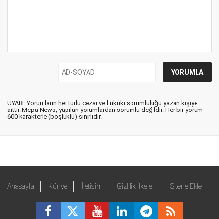
UYARI: Yorumların her türlü cezai ve hukuki sorumluluğu yazan kişiye
aittir. Mepa News, yapılan yorumlardan sorumlu değildir. Her bir yorum
600 karakterle (boşluklu) sınırlıdır.
Anasayfa
Künye
İletişim
Gizlilik İlkeleri
Sitene Ekle