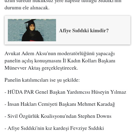
uzun süredir hukuksuz yere hapiste tuttuğu Sıddıki'nin
durumu ele alınacak.
Afiye Sıddıki kimdir?
Avukat Adem Aksu'nun moderatörlüğünü yapacağı
panelin açılış konuşmasını İl Kadın Kolları Başkanı
Münevver Aktaş gerçekleştirecek.
Panelin katılımcıları ise şu şekilde:
- HÜDA PAR Genel Başkan Yardımcısı Hüseyin Yılmaz
- İnsan Hakları Cemiyeti Başkanı Mehmet Karadağ
- Sivil Özgürlük Koalisyonu'ndan Stephen Downs
- Afiye Sıddıki'nin kız kardeşi Fevziye Sıddıki