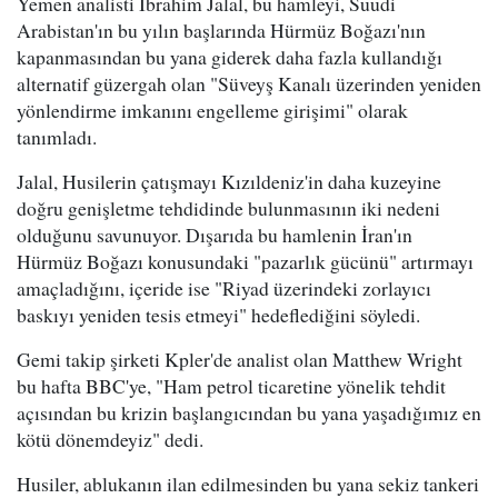
Yemen analisti Ibrahim Jalal, bu hamleyi, Suudi
Arabistan'ın bu yılın başlarında Hürmüz Boğazı'nın
kapanmasından bu yana giderek daha fazla kullandığı
alternatif güzergah olan "Süveyş Kanalı üzerinden yeniden
yönlendirme imkanını engelleme girişimi" olarak
tanımladı.
Jalal, Husilerin çatışmayı Kızıldeniz'in daha kuzeyine
doğru genişletme tehdidinde bulunmasının iki nedeni
olduğunu savunuyor. Dışarıda bu hamlenin İran'ın
Hürmüz Boğazı konusundaki "pazarlık gücünü" artırmayı
amaçladığını, içeride ise "Riyad üzerindeki zorlayıcı
baskıyı yeniden tesis etmeyi" hedeflediğini söyledi.
Gemi takip şirketi Kpler'de analist olan Matthew Wright
bu hafta BBC'ye, "Ham petrol ticaretine yönelik tehdit
açısından bu krizin başlangıcından bu yana yaşadığımız en
kötü dönemdeyiz" dedi.
Husiler, ablukanın ilan edilmesinden bu yana sekiz tankeri