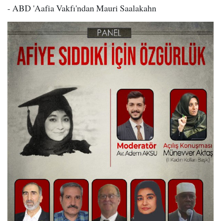
- ABD 'Aafia Vakfı'ndan Mauri Saalakahn