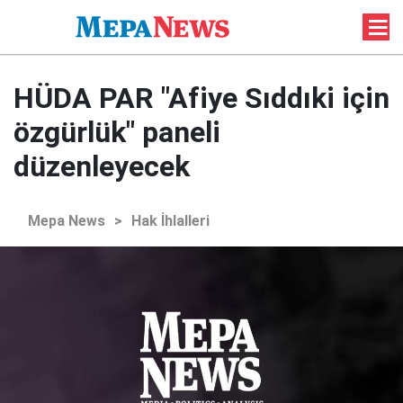
HÜDA PAR "Afiye Sıddıki için
özgürlük" paneli
düzenleyecek
Mepa News
>
Hak İhlalleri