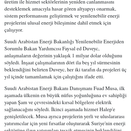
üretim ile hizmet sektörlerinin yeniden canlanmasını
desteklemek amacıyla hasar gören altyapıyı onarmak,
sistem performansını geliştirmek ve yenilenebilir enerji
projelerini ulusal enerji bileşimine dahil etmek için
çalışıyor.
Suudi Arabistan Enerji Bakanlığı Yenilenebilir Enerjiden
Sorumlu Bakan Yardımcısı Faysal ed Duveyc,
anlaşmaların değerinin yaklaşık 1 milyar dolar olduğunu
söyledi. İnşaat çalışmalarının dört ila beş yıl sürmesinin
beklendiğini belirten Duveyc, her iki tarafın da projeleri üç
yıl içinde tamamlamak için çalıştığını ifade etti.
Suudi Arabistan Enerji Bakanı Danışmanı Fuad Musa, ilk
aşamada ülkenin en büyük nüfus yoğunluğuna ev sahipliği
yapan Şam ve çevresindeki kırsal bölgelere elektrik
sağlanacağını söyledi. İkinci aşamada hizmet Halep'e
genişletilecek. Musa ayrıca projelerin yerli ve uluslararası
yatırımcılar için yeni fırsatlar oluşturarak Suriye'nin enerji
sektörüne ilave yatırımları teşvik etmesinin beklendiğini