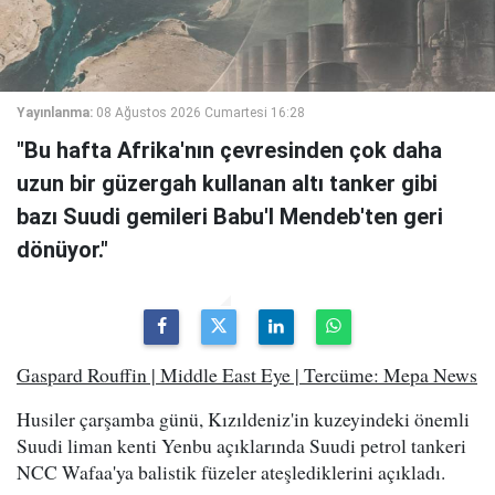
Yayınlanma:
08 Ağustos 2026 Cumartesi 16:28
"Bu hafta Afrika'nın çevresinden çok daha
uzun bir güzergah kullanan altı tanker gibi
bazı Suudi gemileri Babu'l Mendeb'ten geri
dönüyor."
Gaspard Rouffin | Middle East Eye | Tercüme: Mepa News
Husiler çarşamba günü, Kızıldeniz'in kuzeyindeki önemli
Suudi liman kenti Yenbu açıklarında Suudi petrol tankeri
NCC Wafaa'ya balistik füzeler ateşlediklerini açıkladı.