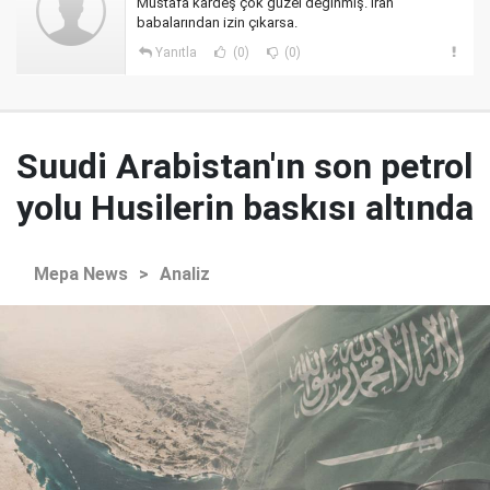
Mustafa kardeş çok güzel değinmiş. İran
babalarından izin çıkarsa.
Yanıtla
(0)
(0)
Suudi Arabistan'ın son petrol
yolu Husilerin baskısı altında
Mepa News
>
Analiz