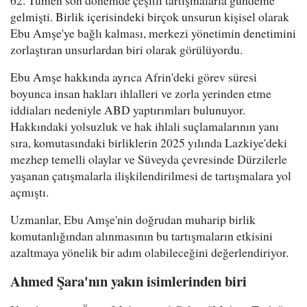
62. Tümen son dönemde çeşitli tartışmalarla gündeme
gelmişti. Birlik içerisindeki birçok unsurun kişisel olarak
Ebu Amşe'ye bağlı kalması, merkezi yönetimin denetimini
zorlaştıran unsurlardan biri olarak görülüyordu.
Ebu Amşe hakkında ayrıca Afrin'deki görev süresi
boyunca insan hakları ihlalleri ve zorla yerinden etme
iddiaları nedeniyle ABD yaptırımları bulunuyor.
Hakkındaki yolsuzluk ve hak ihlali suçlamalarının yanı
sıra, komutasındaki birliklerin 2025 yılında Lazkiye'deki
mezhep temelli olaylar ve Süveyda çevresinde Dürzilerle
yaşanan çatışmalarla ilişkilendirilmesi de tartışmalara yol
açmıştı.
Uzmanlar, Ebu Amşe'nin doğrudan muharip birlik
komutanlığından alınmasının bu tartışmaların etkisini
azaltmaya yönelik bir adım olabileceğini değerlendiriyor.
Ahmed Şara'nın yakın isimlerinden biri