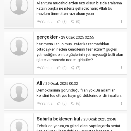
Allah tüm mücahidlerden razı olsun bizide aralarına
katsın başka ne isteriz şehadet hariç Allah bu
mazlum ümmetten razı olsun yeter
Yanıtla
(3)
(0)
gerçekler
/ 29 Ocak 2025 02:55
hezimetin ilanı olmuş. zafer kazanmadıkları
ortadayken neden kendilerini feshettiler? güçleri
yetmediğinden ise güçlerinin yetmeyeceği belli olan
işlere zamanında neden giriştiler?
Yanıtla
(0)
(7)
Ali
/ 29 Ocak 2025 00:32
Demokrasinin göründüğü filan yok.Bu adamlar
kendini fes ettiyse hayır gördüklerindendir inşallah.
Yanıtla
(5)
(6)
Sabırla bekleyen kul
/ 28 Ocak 2025 23:48
Tebrik ediyorum,en güzel olanı yaptılar,orda şeriat