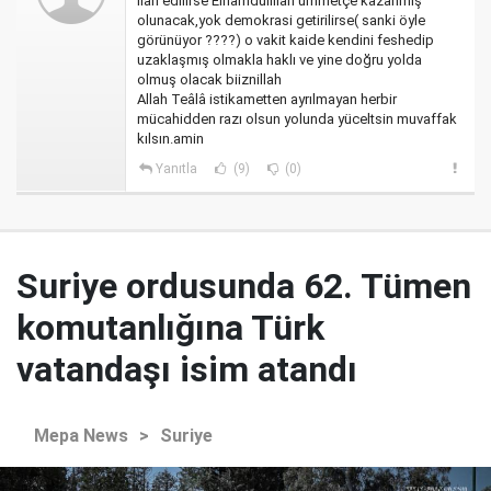
ilan edilirse Elhamdülillah ümmetçe kazanmış
olunacak,yok demokrasi getirilirse( sanki öyle
görünüyor ????) o vakit kaide kendini feshedip
uzaklaşmış olmakla haklı ve yine doğru yolda
olmuş olacak biiznillah
Allah Teâlâ istikametten ayrılmayan herbir
mücahidden razı olsun yolunda yüceltsin muvaffak
kılsın.amin
Yanıtla
(9)
(0)
Suriye ordusunda 62. Tümen
komutanlığına Türk
vatandaşı isim atandı
Mepa News
>
Suriye