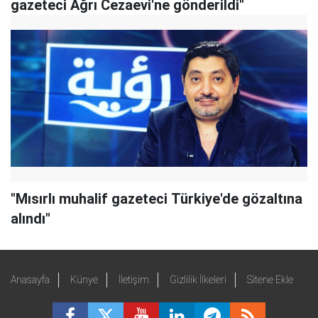
gazeteci Ağrı Cezaevi'ne gönderildi"
"Mısırlı muhalif gazeteci Türkiye'de gözaltına
alındı"
Anasayfa
Künye
İletişim
Gizlilik İlkeleri
Sitene Ekle