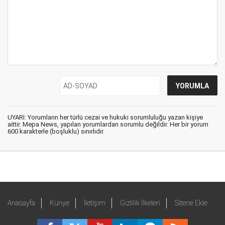
UYARI: Yorumların her türlü cezai ve hukuki sorumluluğu yazan kişiye
aittir. Mepa News, yapılan yorumlardan sorumlu değildir. Her bir yorum
600 karakterle (boşluklu) sınırlıdır.
Anasayfa
Künye
İletişim
Gizlilik İlkeleri
Sitene Ekle