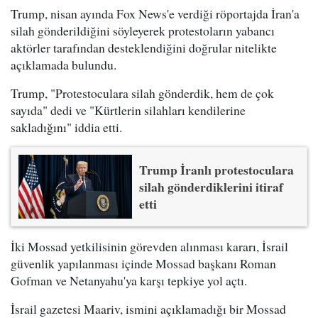
Trump, nisan ayında Fox News'e verdiği röportajda İran'a
silah gönderildiğini söyleyerek protestoların yabancı
aktörler tarafından desteklendiğini doğrular nitelikte
açıklamada bulundu.
Trump, "Protestoculara silah gönderdik, hem de çok
sayıda" dedi ve "Kürtlerin silahları kendilerine
sakladığını" iddia etti.
Trump İranlı protestoculara
silah gönderdiklerini itiraf
etti
İki Mossad yetkilisinin görevden alınması kararı, İsrail
güvenlik yapılanması içinde Mossad başkanı Roman
Gofman ve Netanyahu'ya karşı tepkiye yol açtı.
İsrail gazetesi Maariv, ismini açıklamadığı bir Mossad