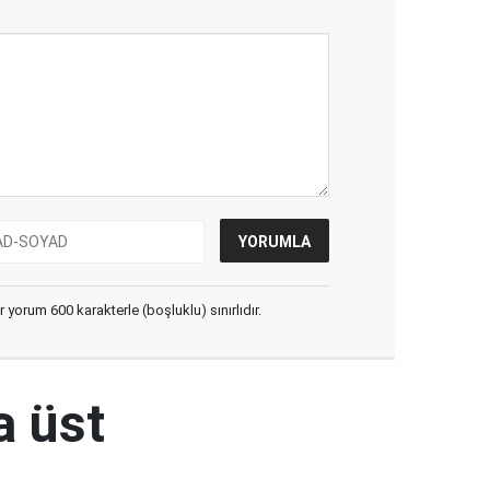
yorum 600 karakterle (boşluklu) sınırlıdır.
a üst