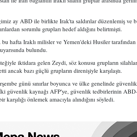
n ile İran bağlantılı Iraklı silahlı gruplar arasında gerilim
imiz ay ABD ile birlikte Irak'ta saldırılar düzenlemiş ve 
dırılardan sorumlu grupları hedef aldığını belirtmişti.
 bu hafta Iraklı milisler ve Yemen'deki Husiler tarafından 
i uyarısında bulundu.
eğiyle iktidara gelen Zeydi, söz konusu grupların silahlar
tti ancak bazı güçlü grupların direnişiyle karşılaştı.
rşembe günü sınırlar boyunca ve ülke genelinde güvenlik
ı. İki güvenlik kaynağı AFP'ye, güvenlik tedbirlerinin AB
 bir karşılığı önlemek amacıyla alındığını söyledi.