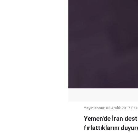
Yayınlanma:
03 Aralık 2017 Paz
Yemen'de İran deste
fırlattıklarını duyur