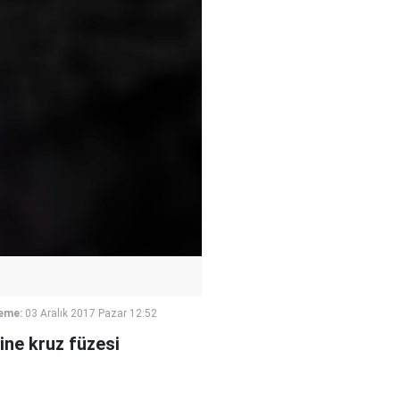
eme:
03 Aralık 2017 Pazar 12:52
sine kruz füzesi