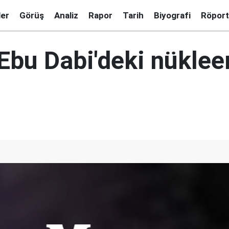
ler
Görüş
Analiz
Rapor
Tarih
Biyografi
Röport
Ebu Dabi'deki nükleer