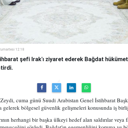
umartesi 12:18
ihbarat şefi Irak'ı ziyaret ederek Bağdat hükümeti
irdi.
Zeydi, cuma günü Suudi Arabistan Genel İstihbarat Başka
 gelerek bölgesel güvenlik gelişmeleri konusunda iş birli
rının herhangi bir başka ülkeyi hedef alan saldırılar veya fa
rmeyeceğini söyledi. Bağdat'ın egemenliğini koruma ve bö