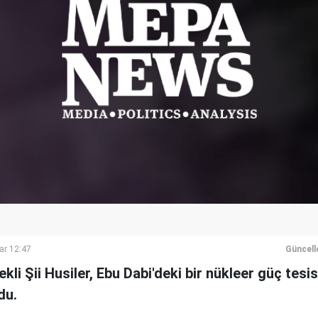
ar 12:47
Güncell
kli Şii Husiler, Ebu Dabi'deki bir nükleer güç tesi
du.