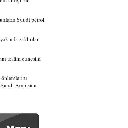
in arttığı bir
bunların Suudi petrol
yakında saldırılar
ını teslim etmesini
 önlemlerini
D-Suudi Arabistan