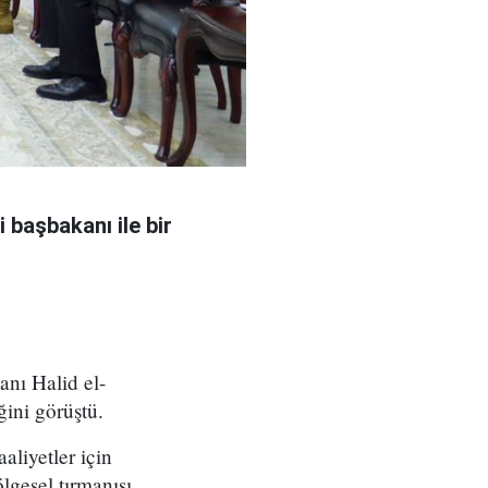
 başbakanı ile bir
nı Halid el-
ğini görüştü.
aliyetler için
lgesel tırmanışı