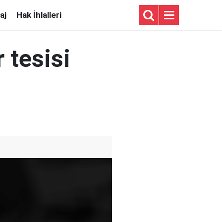
aj
Hak İhlalleri
 tesisi