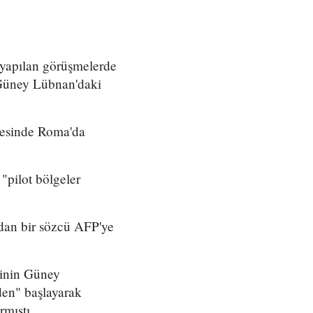
 yapılan görüşmelerde
 Güney Lübnan'daki
yesinde Roma'da
"pilot bölgeler
dan bir sözcü AFP'ye
erinin Güney
den" başlayarak
mıştı.