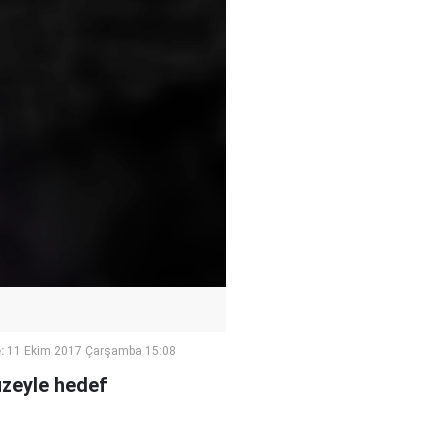
:
11 Ekim 2017 Çarşamba 15:08
füzeyle hedef