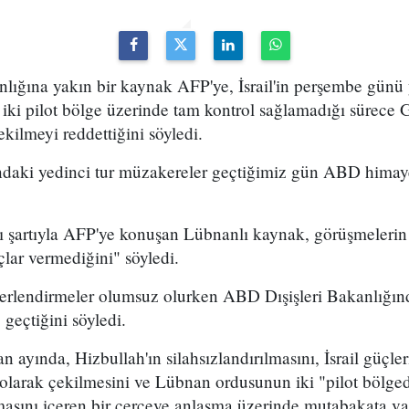
ğına yakın bir kaynak AFP'ye, İsrail'in perşembe günü
iki pilot bölge üzerinde tam kontrol sağlamadığı sürece
kilmeyi reddettiğini söyledi.
sındaki yedinci tur müzakereler geçtiğimiz gün ABD hima
 şartıyla AFP'ye konuşan Lübnanlı kaynak, görüşmelerin 
lar vermediğini" söyledi.
ğerlendirmeler olumsuz olurken ABD Dışişleri Bakanlığın
 geçtiğini söyledi.
an ayında, Hizbullah'ın silahsızlandırılmasını, İsrail güçl
larak çekilmesini ve Lübnan ordusunun iki "pilot bölge
asını içeren bir çerçeve anlaşma üzerinde mutabakata var