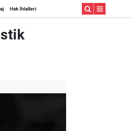
aj
Hak İhlalleri
istik