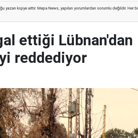
ğu yazan kişiye aittir. Mepa News, yapılan yorumlardan sorumlu değildir. Her bir 
şgal ettiği Lübnan'dan
yi reddediyor