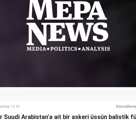
şamba 13:33
Güncelleme
er Suudi Arabistan'a ait bir askeri üssün balistik 