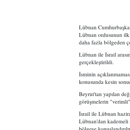
Lübnan Cumhurbaşkanlı
Lübnan ordusunun ilk 
daha fazla bölgeden çe
Lübnan ile İsrail ara
gerçekleştirildi.
İsminin açıklanmaması
konusunda kesin sonuç
Beyrut'tan yapılan de
görüşmelerin "verimli"
İsrail ile Lübnan hazir
Lübnan'dan kademeli o
bölgeye konuşlandırılm