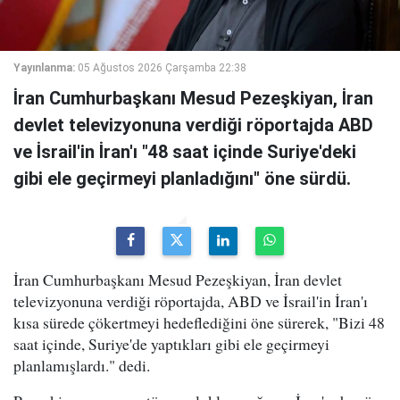
Yayınlanma:
05 Ağustos 2026 Çarşamba 22:38
İran Cumhurbaşkanı Mesud Pezeşkiyan, İran
devlet televizyonuna verdiği röportajda ABD
ve İsrail'in İran'ı "48 saat içinde Suriye'deki
gibi ele geçirmeyi planladığını" öne sürdü.
İran Cumhurbaşkanı Mesud Pezeşkiyan, İran devlet
televizyonuna verdiği röportajda, ABD ve İsrail'in İran'ı
kısa sürede çökertmeyi hedeflediğini öne sürerek, "Bizi 48
saat içinde, Suriye'de yaptıkları gibi ele geçirmeyi
planlamışlardı." dedi.