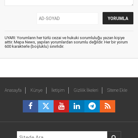
UYARI: Yorumların her türlü cezai ve hukuki sorumluluğu yazan kişiye
aittir. Mepa News, yapılan yorumlardan sorumlu değildir. Her bir yorum
600 karakterle (boşluklu) sınırlıdır.
Anasayfa
Künye
İletişim
Gizlilik İlkeleri
Sitene Ekle