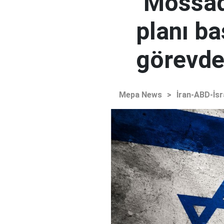
"Mossad'
planı ba
görevden
Mepa News
>
İran-ABD-İsr