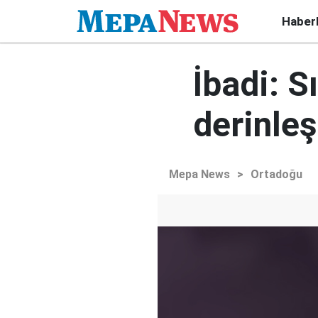
Haber
İbadi: S
derinleş
Mepa News
>
Ortadoğu