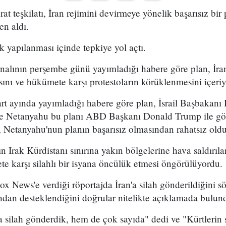
arat teşkilatı, İran rejimini devirmeye yönelik başarısız bir
en aldı.
k yapılanması içinde tepkiye yol açtı.
analının perşembe günü yayımladığı habere göre plan, İran
sını ve hükümete karşı protestoların körüklenmesini içeri
t ayında yayımladığı habere göre plan, İsrail Başbakan
 ve Netanyahu bu planı ABD Başkanı Donald Trump ile g
 Netanyahu'nun planın başarısız olmasından rahatsız olduğ
n Irak Kürdistanı sınırına yakın bölgelerine hava saldırıl
e karşı silahlı bir isyana öncülük etmesi öngörülüyordu.
x News'e verdiği röportajda İran'a silah gönderildiğini sö
ından desteklendiğini doğrular nitelikte açıklamada bulun
 silah gönderdik, hem de çok sayıda" dedi ve "Kürtlerin s