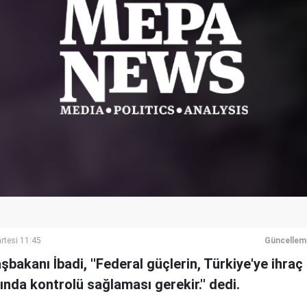
rtesi 11:45
Güncellem
bakanı İbadi, ''Federal güçlerin, Türkiye'ye ihraç
rında kontrolü sağlaması gerekir.'' dedi.