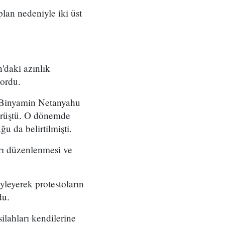
 plan nedeniyle iki üst
'daki azınlık
yordu.
ı Binyamin Netanyahu
örüştü. O dönemde
u da belirtilmişti.
arı düzenlenmesi ve
yleyerek protestoların
du.
ilahları kendilerine