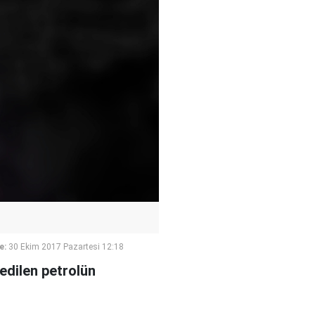
e:
30 Ekim 2017 Pazartesi 12:18
 edilen petrolün