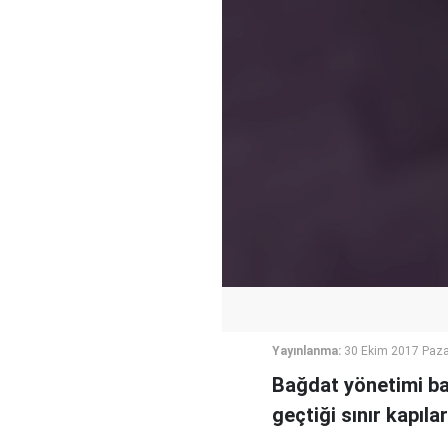
Yayınlanma:
30 Ekim 2017 Paza
Bağdat yönetimi baş
geçtiği sınır kapıla