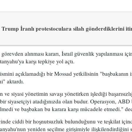
Trump İranlı protestoculara silah gönderdiklerini itir
n görevden alınması kararı, İsrail güvenlik yapılanması i
yahu'ya karşı tepkiye yol açtı.
 ismini açıklamadığı bir Mossad yetkilisinin "başbakanın is
i" aktardı.
ve siyasi yönetimin savaşı yönetirken işlediği başarısızl
bir siyasetçiyi atadığınızda olan budur. Operasyon, ABD 
ilmedi ve başbakan bu karara karşı mücadele etmedi." dedi
çinde ciddi bir hoşnutsuzluk bulunduğunu ve teşkilat içind
nyahu'nun yeniden seçilme girişimiyle ilişkilendirdiğini s