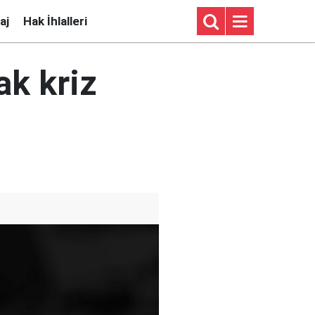
aj
Hak İhlalleri
ak kriz