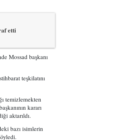
af etti
çinde Mossad başkanı
tihbarat teşkilatını
ığı temizlemekten
başkanının kararı
ği aktarıldı.
eki bazı isimlerin
öyledi.