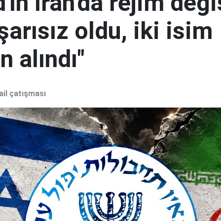
ın İran'da rejim deği
şarısız oldu, iki isim
 alındı"
ail çatışması