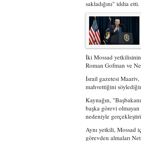
sakladığını" iddia etti.
İki Mossad yetkilisini
Roman Gofman ve Netan
İsrail gazetesi Maariv,
mahvettiğini söylediğin
Kaynağın, "Başbakanın 
başka görevi olmayan 
nedeniyle gerçekleştir
Aynı yetkili, Mossad i
görevden almaları Neta