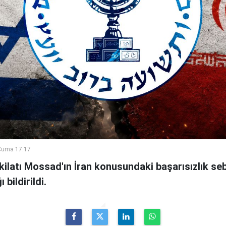
Cuma 17:17
şkilatı Mossad'ın İran konusundaki başarısızlık se
bildirildi.