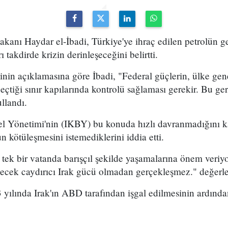
anı Haydar el-İbadi, Türkiye'ye ihraç edilen petrolün geç
 takdirde krizin derinleşeceğini belirtti.
inin açıklamasına göre İbadi, "Federal güçlerin, ülke gen
geçtiği sınır kapılarında kontrolü sağlaması gerekir. Bu g
ullandı.
el Yönetimi'nin (IKBY) bu konuda hızlı davranmadığını 
n kötüleşmesini istemediklerini iddia etti.
n tek bir vatanda barışçıl şekilde yaşamalarına önem ver
yecek caydırıcı Irak gücü olmadan gerçekleşmez." değer
yılında Irak'ın ABD tarafından işgal edilmesinin ardından