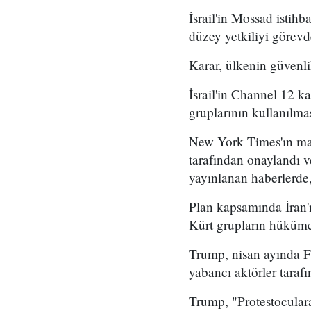
İsrail'in Mossad istihb
düzey yetkiliyi görevd
Karar, ülkenin güvenli
İsrail'in Channel 12 k
gruplarının kullanılma
New York Times'ın mar
tarafından onaylandı
yayınlanan haberlerde,
Plan kapsamında İran'ı
Kürt grupların hükümet
Trump, nisan ayında Fo
yabancı aktörler taraf
Trump, "Protestoculara