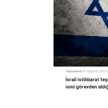
Yayınlanma:
07 Ağustos 2026 
İsrail istihbarat te
ismi görevden aldığı 