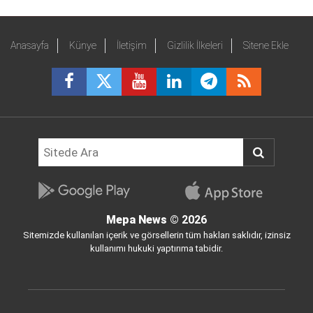
Anasayfa
Künye
İletişim
Gizlilik İlkeleri
Sitene Ekle
Mepa News
© 2026
Sitemizde kullanılan içerik ve görsellerin tüm hakları saklıdır, izinsiz
kullanımı hukuki yaptırıma tabidir.