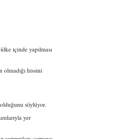
ülke içinde yapılması
n olmadığı hissini
 olduğunu söylüyor.
numlarıyla yer
an yatırımlara sermaye