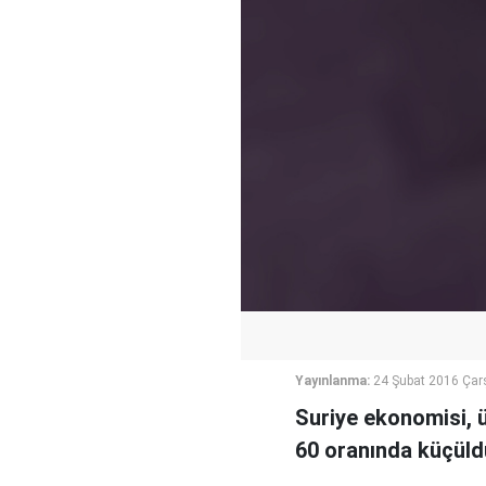
Yayınlanma:
24 Şubat 2016 Ça
Suriye ekonomisi, ü
60 oranında küçüld