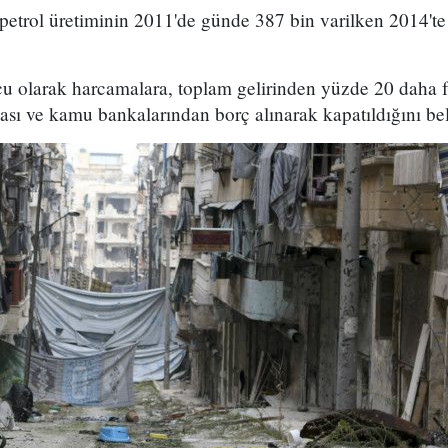
 petrol üretiminin 2011'de günde 387 bin varilken 2014'te
olarak harcamalara, toplam gelirinden yüzde 20 daha faz
ı ve kamu bankalarından borç alınarak kapatıldığını beli