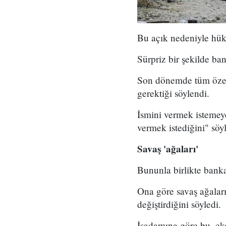
Bu açık nedeniyle hükü
Sürpriz bir şekilde ban
Son dönemde tüm özel 
gerektiği söylendi.
İsmini vermek istemeye
vermek istediğini" söy
Savaş 'ağaları'
Bununla birlikte banka
Ona göre savaş ağaları;
değiştirdiğini söyledi.
İşadamına göre bu, eko