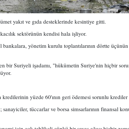
met yakıt ve gıda desteklerinde kesintiye gitti.
kacılık sektörünün kendisi hala işliyor.
bankalara, yönetim kurulu toplantılarının dörtte üçünün 
n bir Suriyeli işadamı, "hükümetin Suriye'nin hiçbir soru
lüyor.
 kredilerinin yüzde 60'ının geri ödemesi sorunlu krediler
 sanayiciler, tüccarlar ve borsa simsarlarının finansal ko
nomi için çok tehlikeli çünkü bir savaş ağası hiçbir zam