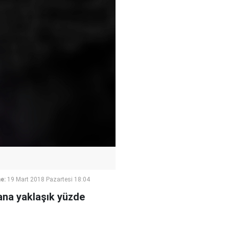
e:
19 Mart 2018 Pazartesi 18:04
yana yaklaşık yüzde