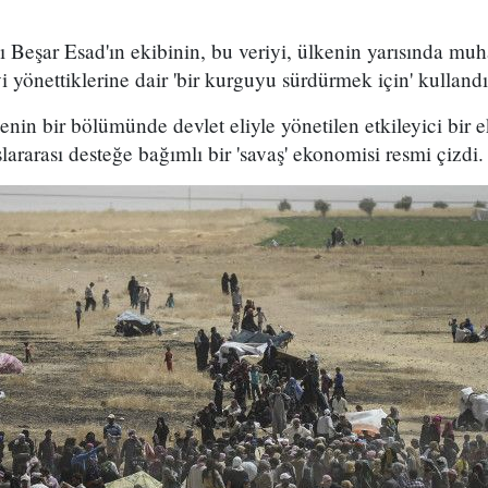
Beşar Esad'ın ekibinin, bu veriyi, ülkenin yarısında muha
i yönettiklerine dair 'bir kurguyu sürdürmek için' kullandı
nin bir bölümünde devlet eliyle yönetilen etkileyici bir
lararası desteğe bağımlı bir 'savaş' ekonomisi resmi çizdi.