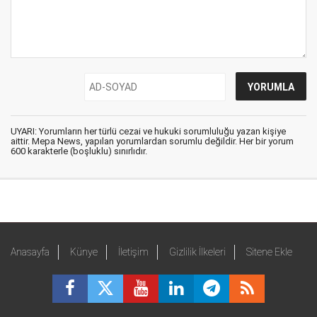
UYARI: Yorumların her türlü cezai ve hukuki sorumluluğu yazan kişiye
aittir. Mepa News, yapılan yorumlardan sorumlu değildir. Her bir yorum
600 karakterle (boşluklu) sınırlıdır.
Anasayfa
Künye
İletişim
Gizlilik İlkeleri
Sitene Ekle