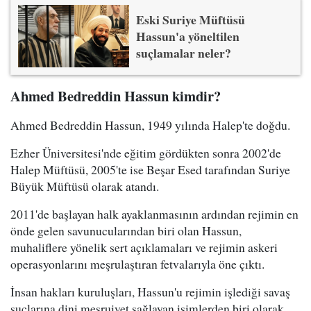
Eski Suriye Müftüsü
Hassun'a yöneltilen
suçlamalar neler?
Ahmed Bedreddin Hassun kimdir?
Ahmed Bedreddin Hassun, 1949 yılında Halep'te doğdu.
Ezher Üniversitesi'nde eğitim gördükten sonra 2002'de
Halep Müftüsü, 2005'te ise Beşar Esed tarafından Suriye
Büyük Müftüsü olarak atandı.
2011'de başlayan halk ayaklanmasının ardından rejimin en
önde gelen savunucularından biri olan Hassun,
muhaliflere yönelik sert açıklamaları ve rejimin askeri
operasyonlarını meşrulaştıran fetvalarıyla öne çıktı.
İnsan hakları kuruluşları, Hassun'u rejimin işlediği savaş
suçlarına dini meşruiyet sağlayan isimlerden biri olarak