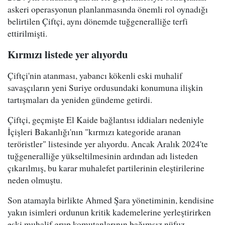
askeri operasyonun planlanmasında önemli rol oynadığı
belirtilen Çiftçi, aynı dönemde tuğgeneralliğe terfi
ettirilmişti.
Kırmızı listede yer alıyordu
Çiftçi'nin atanması, yabancı kökenli eski muhalif
savaşçıların yeni Suriye ordusundaki konumuna ilişkin
tartışmaları da yeniden gündeme getirdi.
Çiftçi, geçmişte El Kaide bağlantısı iddiaları nedeniyle
İçişleri Bakanlığı'nın "kırmızı kategoride aranan
teröristler" listesinde yer alıyordu. Ancak Aralık 2024'te
tuğgeneralliğe yükseltilmesinin ardından adı listeden
çıkarılmış, bu karar muhalefet partilerinin eleştirilerine
neden olmuştu.
Son atamayla birlikte Ahmed Şara yönetiminin, kendisine
yakın isimleri ordunun kritik kademelerine yerleştirirken
eski muhalif grup komutanlarının bağımsız nüfuz