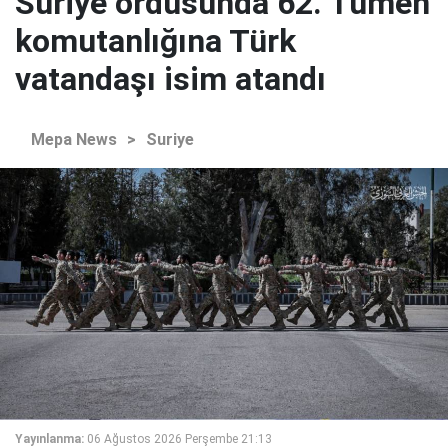
Suriye ordusunda 62. Tümen
komutanlığına Türk
vatandaşı isim atandı
Mepa News
>
Suriye
Yayınlanma:
06 Ağustos 2026 Perşembe 21:13