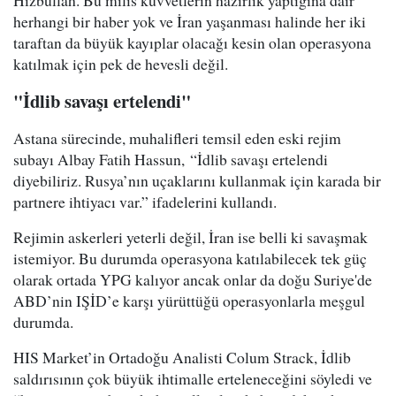
Hizbullah. Bu milis kuvvetlerin hazırlık yaptığına dair
herhangi bir haber yok ve İran yaşanması halinde her iki
taraftan da büyük kayıplar olacağı kesin olan operasyona
katılmak için pek de hevesli değil.
"İdlib savaşı ertelendi"
Astana sürecinde, muhalifleri temsil eden eski rejim
subayı Albay Fatih Hassun, “İdlib savaşı ertelendi
diyebiliriz. Rusya’nın uçaklarını kullanmak için karada bir
partnere ihtiyacı var.” ifadelerini kullandı.
Rejimin askerleri yeterli değil, İran ise belli ki savaşmak
istemiyor. Bu durumda operasyona katılabilecek tek güç
olarak ortada YPG kalıyor ancak onlar da doğu Suriye'de
ABD’nin IŞİD’e karşı yürüttüğü operasyonlarla meşgul
durumda.
HIS Market’in Ortadoğu Analisti Colum Strack, İdlib
saldırısının çok büyük ihtimalle erteleneceğini söyledi ve