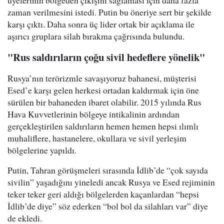
üyelerinin bölgeden çıkışını sağlaması için daha fazla
zaman verilmesini istedi. Putin bu öneriye sert bir şekilde
karşı çıktı. Daha sonra üç lider ortak bir açıklama ile
aşırıcı gruplara silah bırakma çağrısında bulundu.
"Rus saldırıların çoğu sivil hedeflere yönelik"
Rusya’nın terörizmle savaşıyoruz bahanesi, müşterisi
Esed’e karşı gelen herkesi ortadan kaldırmak için öne
sürülen bir bahaneden ibaret olabilir. 2015 yılında Rus
Hava Kuvvetlerinin bölgeye intikalinin ardından
gerçekleştirilen saldırıların hemen hemen hepsi ılımlı
muhaliflere, hastanelere, okullara ve sivil yerleşim
bölgelerine yapıldı.
Putin, Tahran görüşmeleri sırasında İdlib’de “çok sayıda
sivilin” yaşadığını yineledi ancak Rusya ve Esed rejiminin
teker teker geri aldığı bölgelerden kaçanlardan “hepsi
İdlib’de diye” söz ederken “bol bol da silahları var” diye
de ekledi.