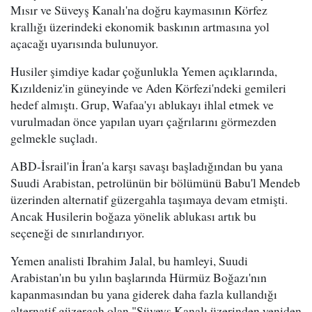
Mısır ve Süveyş Kanalı'na doğru kaymasının Körfez
krallığı üzerindeki ekonomik baskının artmasına yol
açacağı uyarısında bulunuyor.
Husiler şimdiye kadar çoğunlukla Yemen açıklarında,
Kızıldeniz'in güneyinde ve Aden Körfezi'ndeki gemileri
hedef almıştı. Grup, Wafaa'yı ablukayı ihlal etmek ve
vurulmadan önce yapılan uyarı çağrılarını görmezden
gelmekle suçladı.
ABD-İsrail'in İran'a karşı savaşı başladığından bu yana
Suudi Arabistan, petrolünün bir bölümünü Babu'l Mendeb
üzerinden alternatif güzergahla taşımaya devam etmişti.
Ancak Husilerin boğaza yönelik ablukası artık bu
seçeneği de sınırlandırıyor.
Yemen analisti Ibrahim Jalal, bu hamleyi, Suudi
Arabistan'ın bu yılın başlarında Hürmüz Boğazı'nın
kapanmasından bu yana giderek daha fazla kullandığı
alternatif güzergah olan "Süveyş Kanalı üzerinden yeniden