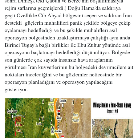
sonra Dimeşk'teki Qabun ve Berze'nin boşaltılmasıyla
rejim saflarına geçmişlerdi.) Doğu Hama'da saldırıya
geçti.Özellikle Cib Abyad bölgesini seçen ve saldıran İran
destekli güçlerin muhalifleri panik şekilde bölgeye çekip
oyalamayı hedeflediği ve bu şekilde muhalifleri asıl
operasyon bölgesinden uzaklaştırmaya çalıştığı aynı anda
Birinci Tugay'a bağlı birlikler ile Ebu Zuhur yönünde asıl
operasyonu başlatmayı hedeflediği düşünülüyor. Bölgede
son günlerde çok sayıda insansız hava araçlarının
görülmesi İran kuvvetlerinin bu bölgedeki devrimcilere ait
noktaları incelediğini ve bu gözlemler neticesinde bir
operasyon planladığını ve operasyon yapılacağını
gösteriyor.