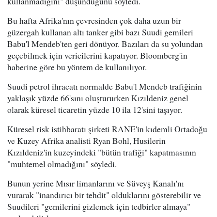
kullanmadığını" düşündüğünü söyledi.
Bu hafta Afrika'nın çevresinden çok daha uzun bir
güzergah kullanan altı tanker gibi bazı Suudi gemileri
Babu'l Mendeb'ten geri dönüyor. Bazıları da su yolundan
geçebilmek için vericilerini kapatıyor. Bloomberg'in
haberine göre bu yöntem de kullanılıyor.
Suudi petrol ihracatı normalde Babu'l Mendeb trafiğinin
yaklaşık yüzde 66'sını oluştururken Kızıldeniz genel
olarak küresel ticaretin yüzde 10 ila 12'sini taşıyor.
Küresel risk istihbaratı şirketi RANE'in kıdemli Ortadoğu
ve Kuzey Afrika analisti Ryan Bohl, Husilerin
Kızıldeniz'in kuzeyindeki "bütün trafiği" kapatmasının
"muhtemel olmadığını" söyledi.
Bunun yerine Mısır limanlarını ve Süveyş Kanalı'nı
vurarak "inandırıcı bir tehdit" olduklarını gösterebilir ve
Suudileri "gemilerini gizlemek için tedbirler almaya"