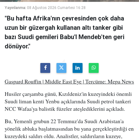
Yayınlanma:
08 Ağustos 2026 Cumartesi 16:28
"Bu hafta Afrika'nın çevresinden çok daha
uzun bir güzergah kullanan altı tanker gibi
bazı Suudi gemileri Babu'l Mendeb'ten geri
dönüyor."
Gaspard Rouffin | Middle East Eye | Tercüme: Mepa News
Husiler çarşamba günü, Kızıldeniz'in kuzeyindeki önemli
Suudi liman kenti Yenbu açıklarında Suudi petrol tankeri
NCC Wafaa'ya balistik füzeler ateşlediklerini açıkladı.
Bu, Yemenli grubun 22 Temmuz'da Suudi Arabistan'a
yönelik abluka başlatmasından bu yana gerçekleştirdiği en
kuzeydeki saldırı oldu. Analistler, saldırıların kuzeye,