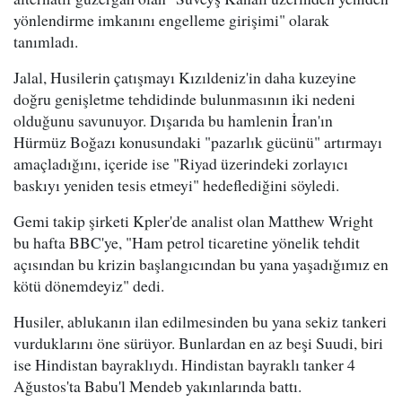
yönlendirme imkanını engelleme girişimi" olarak
tanımladı.
Jalal, Husilerin çatışmayı Kızıldeniz'in daha kuzeyine
doğru genişletme tehdidinde bulunmasının iki nedeni
olduğunu savunuyor. Dışarıda bu hamlenin İran'ın
Hürmüz Boğazı konusundaki "pazarlık gücünü" artırmayı
amaçladığını, içeride ise "Riyad üzerindeki zorlayıcı
baskıyı yeniden tesis etmeyi" hedeflediğini söyledi.
Gemi takip şirketi Kpler'de analist olan Matthew Wright
bu hafta BBC'ye, "Ham petrol ticaretine yönelik tehdit
açısından bu krizin başlangıcından bu yana yaşadığımız en
kötü dönemdeyiz" dedi.
Husiler, ablukanın ilan edilmesinden bu yana sekiz tankeri
vurduklarını öne sürüyor. Bunlardan en az beşi Suudi, biri
ise Hindistan bayraklıydı. Hindistan bayraklı tanker 4
Ağustos'ta Babu'l Mendeb yakınlarında battı.