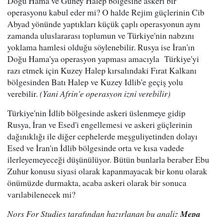
Doğu Hama ve Güney Halep bölgesine askeri bir
operasyonu kabul eder mi? O halde Rejim güçlerinin Cib
Abyad yönünde yaptıkları küçük çaplı operasyonun aynı
zamanda uluslararası toplumun ve Türkiye'nin nabzını
yoklama hamlesi olduğu söylenebilir. Rusya ise İran'ın
Doğu Hama'ya operasyon yapması amacıyla Türkiye'yi
razı etmek için Kuzey Halep kırsalındaki Fırat Kalkanı
bölgesinden Batı Halep ve Kuzey Idlib'e geçiş yolu
verebilir.
(Yani Afrin'e operasyon izni verebilir)
Türkiye'nin İdlib bölgesinde askeri üslenmeye gidip
Rusya, İran ve Esed'i engellemesi ve askeri güçlerinin
dağınıklığı ile diğer cephelerde meşguliyetinden dolayı
Esed ve İran'ın İdlib bölgesinde orta ve kısa vadede
ilerleyemeyeceği düşünülüyor. Bütün bunlarla beraber Ebu
Zuhur konusu siyasi olarak kapanmayacak bir konu olarak
önümüzde durmakta, acaba askeri olarak bir sonuca
varılabilenecek mi?
Nors For Studies tarafından hazırlanan bu analiz
Mepa