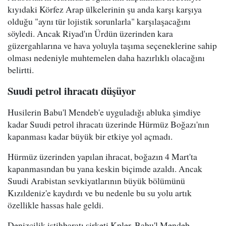
kıyıdaki Körfez Arap ülkelerinin şu anda karşı karşıya
olduğu "aynı tür lojistik sorunlarla" karşılaşacağını
söyledi. Ancak Riyad'ın Ürdün üzerinden kara
güzergahlarına ve hava yoluyla taşıma seçeneklerine sahip
olması nedeniyle muhtemelen daha hazırlıklı olacağını
belirtti.
Suudi petrol ihracatı düşüyor
Husilerin Babu'l Mendeb'e uyguladığı abluka şimdiye
kadar Suudi petrol ihracatı üzerinde Hürmüz Boğazı'nın
kapanması kadar büyük bir etkiye yol açmadı.
Hürmüz üzerinden yapılan ihracat, boğazın 4 Mart'ta
kapanmasından bu yana keskin biçimde azaldı. Ancak
Suudi Arabistan sevkiyatlarının büyük bölümünü
Kızıldeniz'e kaydırdı ve bu nedenle bu su yolu artık
özellikle hassas hale geldi.
Denizcilik istihbaratı şirketi Kpler, Babu'l Mendeb