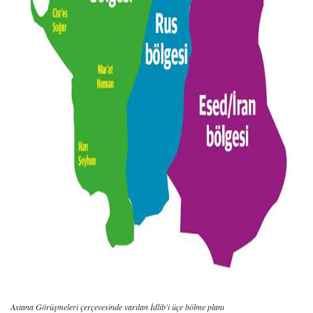
Astana Görüşmeleri çerçevesinde varılan İdlib'i üçe bölme planı