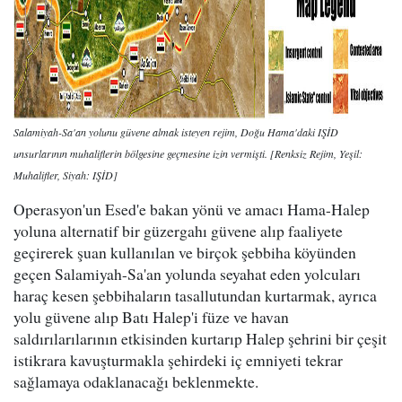
Salamiyah-Sa'an yolunu güvene almak isteyen rejim, Doğu Hama'daki IŞİD
unsurlarının muhaliflerin bölgesine geçmesine izin vermişti. [Renksiz Rejim, Yeşil:
Muhalifler, Siyah: IŞİD]
Operasyon'un Esed'e bakan yönü ve amacı Hama-Halep
yoluna alternatif bir güzergahı güvene alıp faaliyete
geçirerek şuan kullanılan ve birçok şebbiha köyünden
geçen Salamiyah-Sa'an yolunda seyahat eden yolcuları
haraç kesen şebbihaların tasallutundan kurtarmak, ayrıca
yolu güvene alıp Batı Halep'i füze ve havan
saldırılarılarının etkisinden kurtarıp Halep şehrini bir çeşit
istikrara kavuşturmakla şehirdeki iç emniyeti tekrar
sağlamaya odaklanacağı beklenmekte.