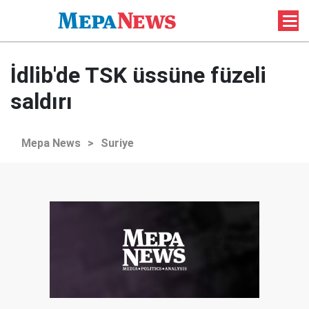
İdlib'de TSK üssüne füzeli
saldırı
Mepa News
>
Suriye