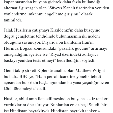
kapanmasından bu yana giderek daha fazla kullandığı
alternatif güzergah olan "Süveyş Kanalı üzerinden yeniden
yönlendirme imkanını engelleme girişimi" olarak
tanımladı.
Jalal, Husilerin çatışmayı Kızıldeniz'in daha kuzeyine
doğru genişletme tehdidinde bulunmasının iki nedeni
olduğunu savunuyor. Dışarıda bu hamlenin İran'ın
Hürmüz Boğazı konusundaki "pazarlık gücünü" artırmayı
amaçladığını, içeride ise "Riyad üzerindeki zorlayıcı
baskıyı yeniden tesis etmeyi" hedeflediğini söyledi.
Gemi takip şirketi Kpler'de analist olan Matthew Wright
bu hafta BBC'ye, "Ham petrol ticaretine yönelik tehdit
açısından bu krizin başlangıcından bu yana yaşadığımız en
kötü dönemdeyiz" dedi.
Husiler, ablukanın ilan edilmesinden bu yana sekiz tankeri
vurduklarını öne sürüyor. Bunlardan en az beşi Suudi, biri
ise Hindistan bayraklıydı. Hindistan bayraklı tanker 4