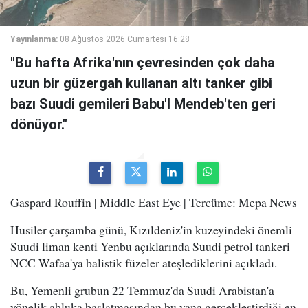
Yayınlanma:
08 Ağustos 2026 Cumartesi 16:28
"Bu hafta Afrika'nın çevresinden çok daha
uzun bir güzergah kullanan altı tanker gibi
bazı Suudi gemileri Babu'l Mendeb'ten geri
dönüyor."
Gaspard Rouffin | Middle East Eye | Tercüme: Mepa News
Husiler çarşamba günü, Kızıldeniz'in kuzeyindeki önemli
Suudi liman kenti Yenbu açıklarında Suudi petrol tankeri
NCC Wafaa'ya balistik füzeler ateşlediklerini açıkladı.
Bu, Yemenli grubun 22 Temmuz'da Suudi Arabistan'a
yönelik abluka başlatmasından bu yana gerçekleştirdiği en