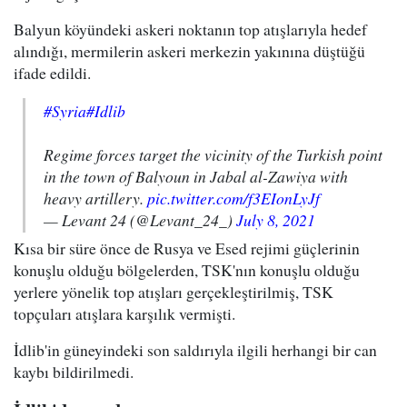
Balyun köyündeki askeri noktanın top atışlarıyla hedef
alındığı, mermilerin askeri merkezin yakınına düştüğü
ifade edildi.
#Syria
#Idlib
Regime forces target the vicinity of the Turkish point
in the town of Balyoun in Jabal al-Zawiya with
heavy artillery.
pic.twitter.com/f3EIonLyJf
— Levant 24 (@Levant_24_)
July 8, 2021
Kısa bir süre önce de Rusya ve Esed rejimi güçlerinin
konuşlu olduğu bölgelerden, TSK'nın konuşlu olduğu
yerlere yönelik top atışları gerçekleştirilmiş, TSK
topçuları atışlara karşılık vermişti.
İdlib'in güneyindeki son saldırıyla ilgili herhangi bir can
kaybı bildirilmedi.