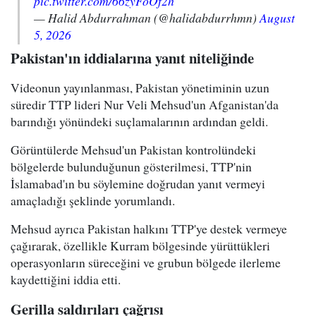
pic.twitter.com/66zyFoOf2h
— Halid Abdurrahman (@halidabdurrhmn)
August
5, 2026
Pakistan'ın iddialarına yanıt niteliğinde
Videonun yayınlanması, Pakistan yönetiminin uzun
süredir TTP lideri Nur Veli Mehsud'un Afganistan'da
barındığı yönündeki suçlamalarının ardından geldi.
Görüntülerde Mehsud'un Pakistan kontrolündeki
bölgelerde bulunduğunun gösterilmesi, TTP'nin
İslamabad'ın bu söylemine doğrudan yanıt vermeyi
amaçladığı şeklinde yorumlandı.
Mehsud ayrıca Pakistan halkını TTP'ye destek vermeye
çağırarak, özellikle Kurram bölgesinde yürüttükleri
operasyonların süreceğini ve grubun bölgede ilerleme
kaydettiğini iddia etti.
Gerilla saldırıları çağrısı