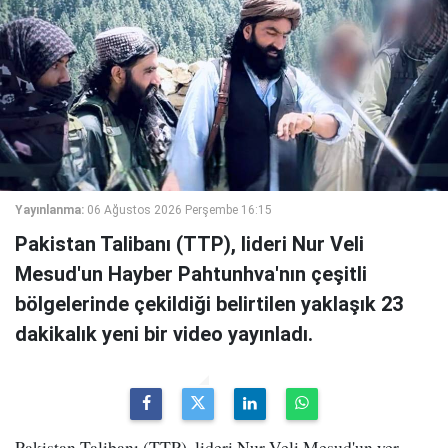
Yayınlanma:
06 Ağustos 2026 Perşembe 16:15
Pakistan Talibanı (TTP), lideri Nur Veli
Mesud'un Hayber Pahtunhva'nın çeşitli
bölgelerinde çekildiği belirtilen yaklaşık 23
dakikalık yeni bir video yayınladı.
Pakistan Talibanı (TTP), lideri Nur Veli Mesud'un yer