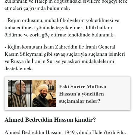
kullanmak ve Halep'in doğusundaki sivillere bölgeyi terk
etmeleri çağrısında bulunmak.
- Rejim ordusunu, muhalif bölgelerin yok edilmesi ve
imha edilmesi yönünde teşvik etmek, İdlib halkını
öldürme ve zorla göç ettirme tehdidinde bulunmak.
- Rejim komutanı İsam Zahreddin ile İranlı General
Kasım Süleymani gibi savaş suçlarıyla suçlanan isimleri
ve Rusya ile İran'ın Suriye'ye askeri müdahalelerini
desteklemek.
Eski Suriye Müftüsü
Hassun'a yöneltilen
suçlamalar neler?
Ahmed Bedreddin Hassun kimdir?
Ahmed Bedreddin Hassun, 1949 yılında Halep'te doğdu.