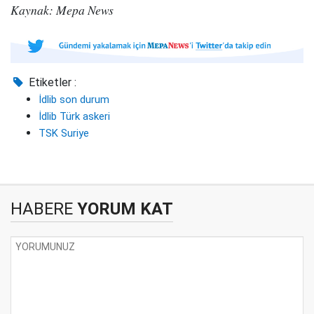
Kaynak: Mepa News
Etiketler :
İdlib son durum
İdlib Türk askeri
TSK Suriye
HABERE
YORUM KAT