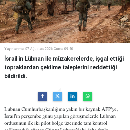
Yayınlanma:
07 Ağustos 2026 Cuma 09:40
İsrail'in Lübnan ile müzakerelerde, işgal ettiği
topraklardan çekilme taleplerini reddettiği
bildirildi.
Lübnan Cumhurbaşkanlığına yakın bir kaynak AFP'ye,
İsrail'in perşembe günü yapılan görüşmelerde Lübnan
ordusunun ilk iki pilot bölge üzerinde tam kontrol
sağlamadığı sürece Güney Lübnan'daki daha fazla