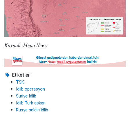
Kaynak: Mepa News
Etiketler :
TSK
İdlib operasyon
Suriye İdlib
İdlib Türk askeri
Rusya saldırı idlib