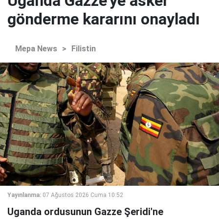
Uganda Gazze'ye asker
gönderme kararını onayladı
Mepa News
>
Filistin
Yayınlanma:
07 Ağustos 2026 Cuma 10:52
Uganda ordusunun Gazze Şeridi'ne