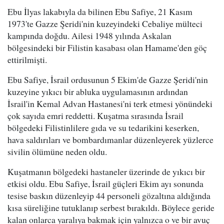
Ebu İlyas lakabıyla da bilinen Ebu Safiye, 21 Kasım
1973'te Gazze Şeridi'nin kuzeyindeki Cebaliye mülteci
kampında doğdu. Ailesi 1948 yılında Askalan
bölgesindeki bir Filistin kasabası olan Hamame'den göç
ettirilmişti.
Ebu Safiye, İsrail ordusunun 5 Ekim'de Gazze Şeridi'nin
kuzeyine yıkıcı bir abluka uygulamasının ardından
İsrail'in Kemal Advan Hastanesi'ni terk etmesi yönündeki
çok sayıda emri reddetti. Kuşatma sırasında İsrail
bölgedeki Filistinlilere gıda ve su tedarikini keserken,
hava saldırıları ve bombardımanlar düzenleyerek yüzlerce
sivilin ölümüne neden oldu.
Kuşatmanın bölgedeki hastaneler üzerinde de yıkıcı bir
etkisi oldu. Ebu Safiye, İsrail güçleri Ekim ayı sonunda
tesise baskın düzenleyip 44 personeli gözaltına aldığında
kısa süreliğine tutuklanıp serbest bırakıldı. Böylece geride
kalan onlarca yaralıya bakmak için yalnızca o ve bir avuç