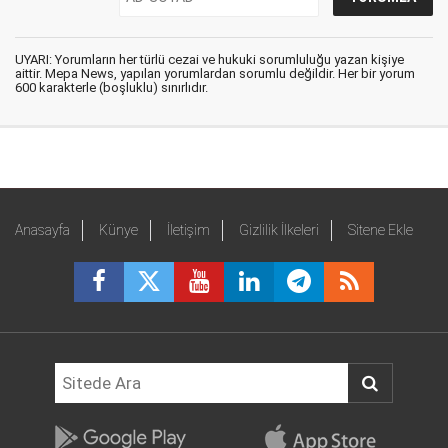
UYARI: Yorumların her türlü cezai ve hukuki sorumluluğu yazan kişiye
aittir. Mepa News, yapılan yorumlardan sorumlu değildir. Her bir yorum
600 karakterle (boşluklu) sınırlıdır.
Anasayfa
Künye
İletişim
Gizlilik İlkeleri
Sitene Ekle