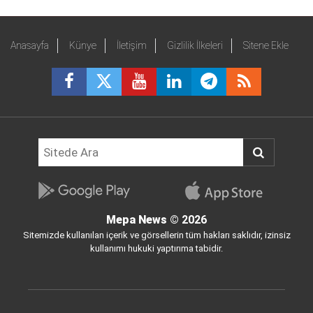
Anasayfa
Künye
İletişim
Gizlilik İlkeleri
Sitene Ekle
Mepa News
© 2026
Sitemizde kullanılan içerik ve görsellerin tüm hakları saklıdır, izinsiz
kullanımı hukuki yaptırıma tabidir.