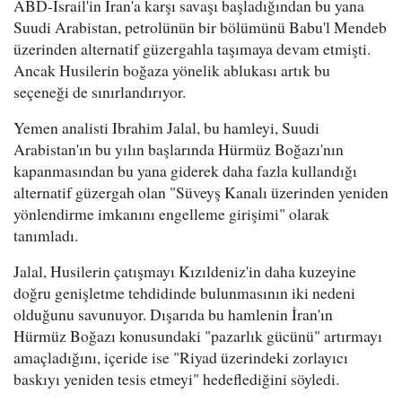
ABD-İsrail'in İran'a karşı savaşı başladığından bu yana
Suudi Arabistan, petrolünün bir bölümünü Babu'l Mendeb
üzerinden alternatif güzergahla taşımaya devam etmişti.
Ancak Husilerin boğaza yönelik ablukası artık bu
seçeneği de sınırlandırıyor.
Yemen analisti Ibrahim Jalal, bu hamleyi, Suudi
Arabistan'ın bu yılın başlarında Hürmüz Boğazı'nın
kapanmasından bu yana giderek daha fazla kullandığı
alternatif güzergah olan "Süveyş Kanalı üzerinden yeniden
yönlendirme imkanını engelleme girişimi" olarak
tanımladı.
Jalal, Husilerin çatışmayı Kızıldeniz'in daha kuzeyine
doğru genişletme tehdidinde bulunmasının iki nedeni
olduğunu savunuyor. Dışarıda bu hamlenin İran'ın
Hürmüz Boğazı konusundaki "pazarlık gücünü" artırmayı
amaçladığını, içeride ise "Riyad üzerindeki zorlayıcı
baskıyı yeniden tesis etmeyi" hedeflediğini söyledi.