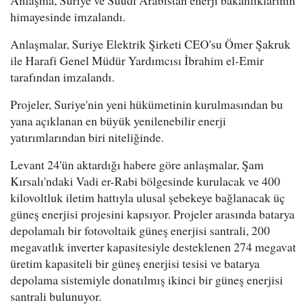
Anlaşma, Suriye ve Suudi Arabistan enerji bakanlıklarının
himayesinde imzalandı.
Anlaşmalar, Suriye Elektrik Şirketi CEO'su Ömer Şakruk
ile Harafi Genel Müdür Yardımcısı İbrahim el-Emir
tarafından imzalandı.
Projeler, Suriye'nin yeni hükümetinin kurulmasından bu
yana açıklanan en büyük yenilenebilir enerji
yatırımlarından biri niteliğinde.
Levant 24'ün aktardığı habere göre anlaşmalar, Şam
Kırsalı'ndaki Vadi er-Rabi bölgesinde kurulacak ve 400
kilovoltluk iletim hattıyla ulusal şebekeye bağlanacak üç
güneş enerjisi projesini kapsıyor. Projeler arasında batarya
depolamalı bir fotovoltaik güneş enerjisi santrali, 200
megavatlık inverter kapasitesiyle desteklenen 274 megavat
üretim kapasiteli bir güneş enerjisi tesisi ve batarya
depolama sistemiyle donatılmış ikinci bir güneş enerjisi
santrali bulunuyor.