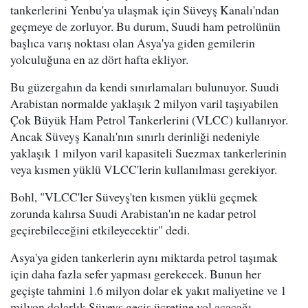
tankerlerini Yenbu'ya ulaşmak için Süveyş Kanalı'ndan
geçmeye de zorluyor. Bu durum, Suudi ham petrolünün
başlıca varış noktası olan Asya'ya giden gemilerin
yolculuğuna en az dört hafta ekliyor.
Bu güzergahın da kendi sınırlamaları bulunuyor. Suudi
Arabistan normalde yaklaşık 2 milyon varil taşıyabilen
Çok Büyük Ham Petrol Tankerlerini (VLCC) kullanıyor.
Ancak Süveyş Kanalı'nın sınırlı derinliği nedeniyle
yaklaşık 1 milyon varil kapasiteli Suezmax tankerlerinin
veya kısmen yüklü VLCC'lerin kullanılması gerekiyor.
Bohl, "VLCC'ler Süveyş'ten kısmen yüklü geçmek
zorunda kalırsa Suudi Arabistan'ın ne kadar petrol
geçirebileceğini etkileyecektir" dedi.
Asya'ya giden tankerlerin aynı miktarda petrol taşımak
için daha fazla sefer yapması gerekecek. Bunun her
geçişte tahmini 1.6 milyon dolar ek yakıt maliyetine ve 1
milyon dolarlık Süveyş geçiş ücretine yol açacağı