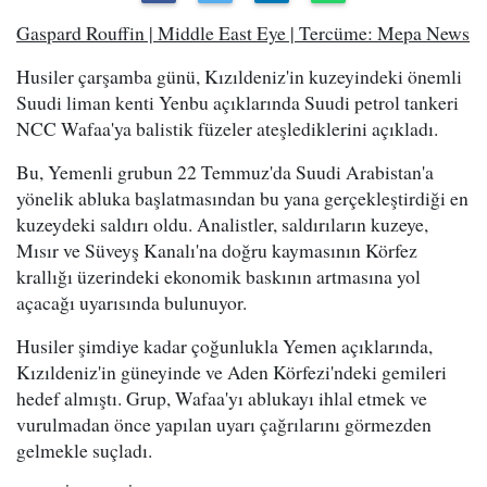
Gaspard Rouffin | Middle East Eye | Tercüme: Mepa News
Husiler çarşamba günü, Kızıldeniz'in kuzeyindeki önemli
Suudi liman kenti Yenbu açıklarında Suudi petrol tankeri
NCC Wafaa'ya balistik füzeler ateşlediklerini açıkladı.
Bu, Yemenli grubun 22 Temmuz'da Suudi Arabistan'a
yönelik abluka başlatmasından bu yana gerçekleştirdiği en
kuzeydeki saldırı oldu. Analistler, saldırıların kuzeye,
Mısır ve Süveyş Kanalı'na doğru kaymasının Körfez
krallığı üzerindeki ekonomik baskının artmasına yol
açacağı uyarısında bulunuyor.
Husiler şimdiye kadar çoğunlukla Yemen açıklarında,
Kızıldeniz'in güneyinde ve Aden Körfezi'ndeki gemileri
hedef almıştı. Grup, Wafaa'yı ablukayı ihlal etmek ve
vurulmadan önce yapılan uyarı çağrılarını görmezden
gelmekle suçladı.