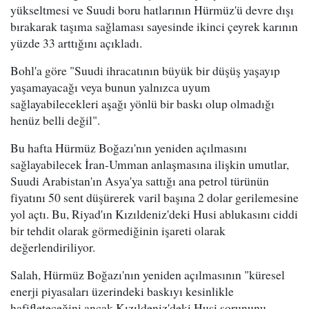
yükseltmesi ve Suudi boru hatlarının Hürmüz'ü devre dışı
bırakarak taşıma sağlaması sayesinde ikinci çeyrek karının
yüzde 33 arttığını açıkladı.
Bohl'a göre "Suudi ihracatının büyük bir düşüş yaşayıp
yaşamayacağı veya bunun yalnızca uyum
sağlayabilecekleri aşağı yönlü bir baskı olup olmadığı
henüz belli değil".
Bu hafta Hürmüz Boğazı'nın yeniden açılmasını
sağlayabilecek İran-Umman anlaşmasına ilişkin umutlar,
Suudi Arabistan'ın Asya'ya sattığı ana petrol türünün
fiyatını 50 sent düşürerek varil başına 2 dolar gerilemesine
yol açtı. Bu, Riyad'ın Kızıldeniz'deki Husi ablukasını ciddi
bir tehdit olarak görmediğinin işareti olarak
değerlendiriliyor.
Salah, Hürmüz Boğazı'nın yeniden açılmasının "küresel
enerji piyasaları üzerindeki baskıyı kesinlikle
hafifleteceğini ancak Kızıldeniz'deki Husi sorununu