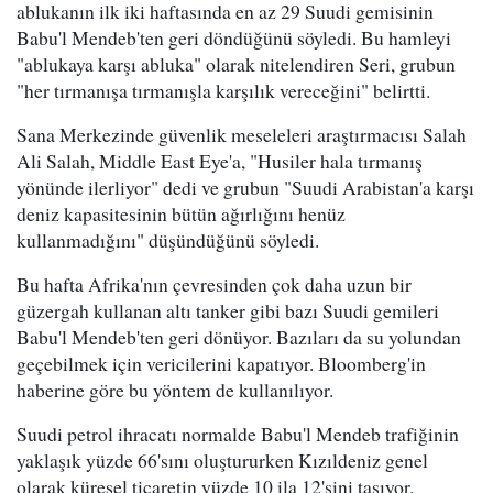
ablukanın ilk iki haftasında en az 29 Suudi gemisinin
Babu'l Mendeb'ten geri döndüğünü söyledi. Bu hamleyi
"ablukaya karşı abluka" olarak nitelendiren Seri, grubun
"her tırmanışa tırmanışla karşılık vereceğini" belirtti.
Sana Merkezinde güvenlik meseleleri araştırmacısı Salah
Ali Salah, Middle East Eye'a, "Husiler hala tırmanış
yönünde ilerliyor" dedi ve grubun "Suudi Arabistan'a karşı
deniz kapasitesinin bütün ağırlığını henüz
kullanmadığını" düşündüğünü söyledi.
Bu hafta Afrika'nın çevresinden çok daha uzun bir
güzergah kullanan altı tanker gibi bazı Suudi gemileri
Babu'l Mendeb'ten geri dönüyor. Bazıları da su yolundan
geçebilmek için vericilerini kapatıyor. Bloomberg'in
haberine göre bu yöntem de kullanılıyor.
Suudi petrol ihracatı normalde Babu'l Mendeb trafiğinin
yaklaşık yüzde 66'sını oluştururken Kızıldeniz genel
olarak küresel ticaretin yüzde 10 ila 12'sini taşıyor.