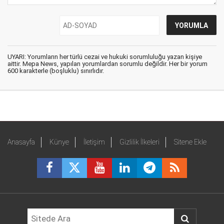
UYARI: Yorumların her türlü cezai ve hukuki sorumluluğu yazan kişiye
aittir. Mepa News, yapılan yorumlardan sorumlu değildir. Her bir yorum
600 karakterle (boşluklu) sınırlıdır.
Anasayfa
Künye
İletişim
Gizlilik İlkeleri
Sitene Ekle