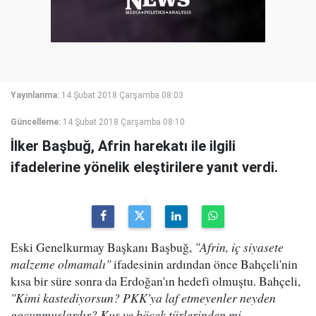
Yayınlanma:
14 Şubat 2018 Çarşamba 08:03
Güncelleme:
14 Şubat 2018 Çarşamba 08:10
İlker Başbuğ, Afrin harekatı ile ilgili
ifadelerine yönelik eleştirilere yanıt verdi.
Eski Genelkurmay Başkanı Başbuğ,
"Afrin, iç siyasete
malzeme olmamalı"
ifadesinin ardından önce Bahçeli'nin
kısa bir süre sonra da Erdoğan'ın hedefi olmuştu. Bahçeli,
"Kimi kastediyorsun? PKK'ya laf etmeyenler neyden
gocunmuşlardır? Kuş ve böcek türlerinden mi