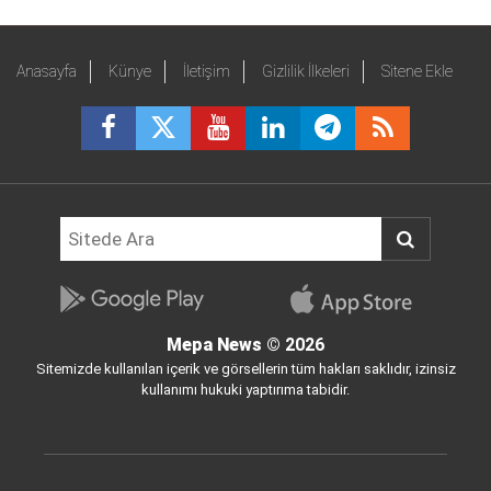
Anasayfa
Künye
İletişim
Gizlilik İlkeleri
Sitene Ekle
Mepa News
© 2026
Sitemizde kullanılan içerik ve görsellerin tüm hakları saklıdır, izinsiz
kullanımı hukuki yaptırıma tabidir.