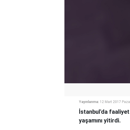
Yayınlanma:
12 Mart 2017 Paza
İstanbul'da faaliye
yaşamını yitirdi.