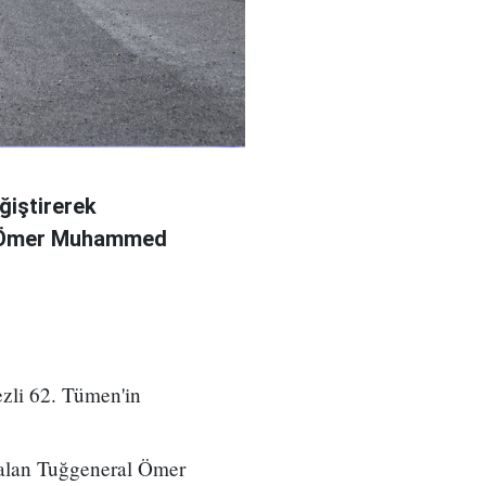
ğiştirerek
l Ömer Muhammed
zli 62. Tümen'in
 alan Tuğgeneral Ömer