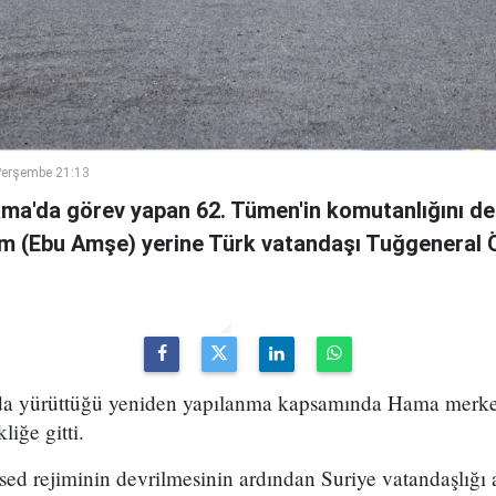
Perşembe 21:13
ama'da görev yapan 62. Tümen'in komutanlığını de
m (Ebu Amşe) yerine Türk vatandaşı Tuğgenera
uda yürüttüğü yeniden yapılanma kapsamında Hama merke
iğe gitti.
ed rejiminin devrilmesinin ardından Suriye vatandaşlığı