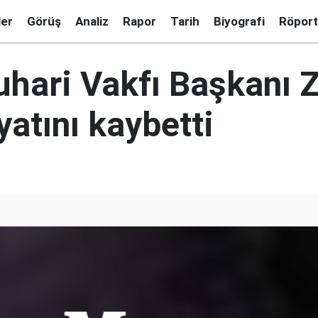
ler
Görüş
Analiz
Rapor
Tarih
Biyografi
Röport
hari Vakfı Başkanı Z
atını kaybetti