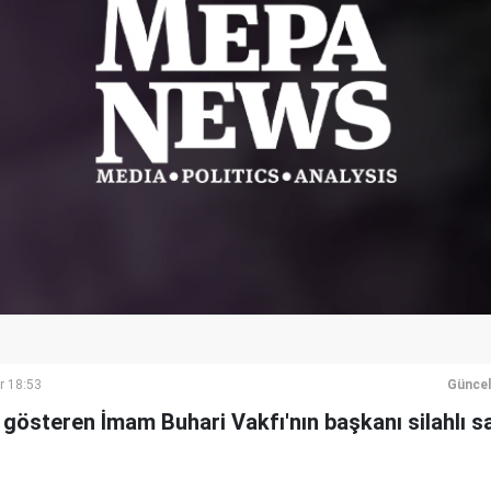
r 18:53
Güncel
t gösteren İmam Buhari Vakfı'nın başkanı silahlı s