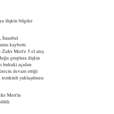
a ilişkin bilgiler
, İstanbul
tını kaybetti.
 Zafer Mert'e 5 el ateş
duğu gruplara ilişkin
in hukuki açıdan
sürecin devam ettiği
a temkinli yaklaşılması
fer Mert'in
dildi.