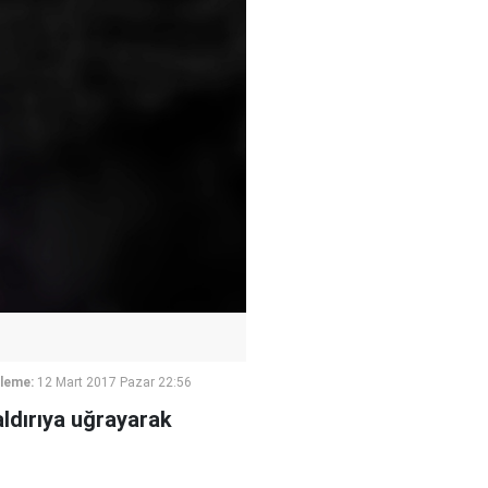
leme:
12 Mart 2017 Pazar 22:56
aldırıya uğrayarak