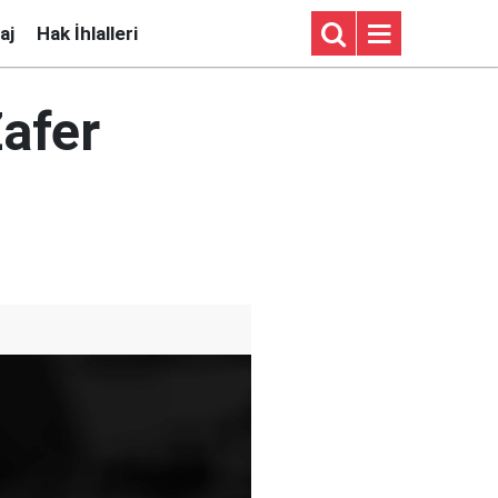
aj
Hak İhlalleri
afer