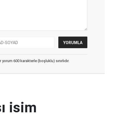
yorum 600 karakterle (boşluklu) sınırlıdır.
ı isim