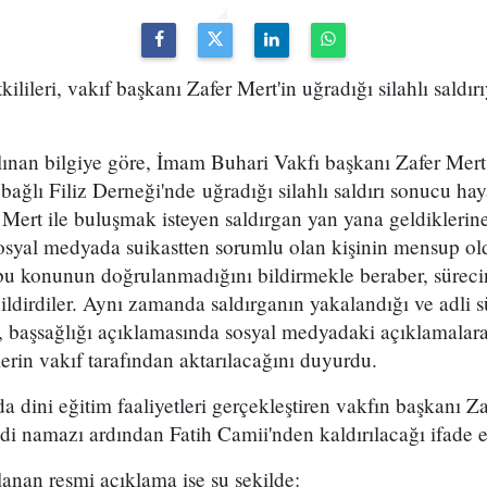
lileri, vakıf başkanı Zafer Mert'in uğradığı silahlı saldırıy
alınan bilgiye göre, İmam Buhari Vakfı başkanı Zafer Mert
ağlı Filiz Derneği'nde uğradığı silahlı saldırı sonucu haya
 Mert ile buluşmak isteyen saldırgan yan yana geldiklerine
i, sosyal medyada suikastten sorumlu olan kişinin mensup ol
, bu konunun doğrulanmadığını bildirmekle beraber, sürec
bildirdiler. Aynı zamanda saldırganın yakalandığı ve adli 
ler, başsağlığı açıklamasında sosyal medyadaki açıklamalar
lerin vakıf tarafından aktarılacağını duyurdu.
a dini eğitim faaliyetleri gerçekleştiren vakfın başkanı Za
ndi namazı ardından Fatih Camii'nden kaldırılacağı ifade e
lanan resmi açıklama ise şu şekilde: