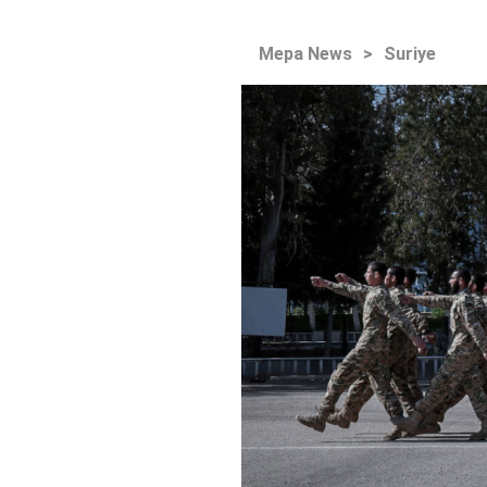
Mepa News
>
Suriye