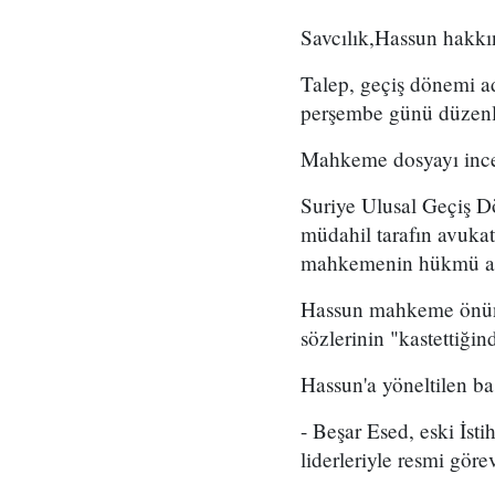
Savcılık,Hassun hakkın
Talep, geçiş dönemi a
perşembe günü düzenl
Mahkeme dosyayı incel
Suriye Ulusal Geçiş D
müdahil tarafın avukat
mahkemenin hükmü açık
Hassun mahkeme önünde
sözlerinin "kastettiğin
Hassun'a yöneltilen ba
- Beşar Esed, eski İsti
liderleriyle resmi görev