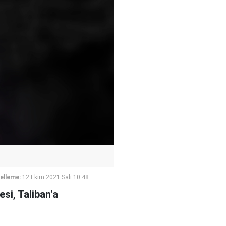
elleme:
12 Ekim 2021 Salı 10:48
esi, Taliban'a