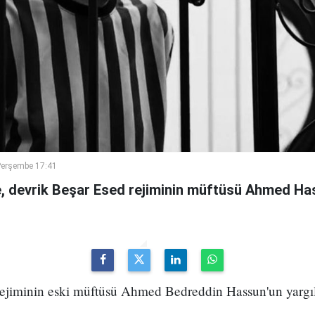
Perşembe 17:41
 devrik Beşar Esed rejiminin müftüsü Ahmed Has
 rejiminin eski müftüsü Ahmed Bedreddin Hassun'un yarg