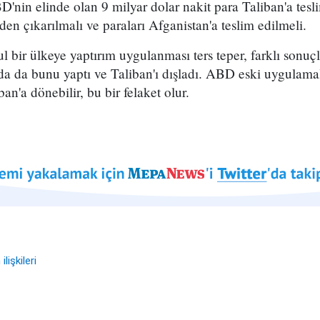
'nin elinde olan 9 milyar dolar nakit para Taliban'a tesl
eden çıkarılmalı ve paraları Afganistan'a teslim edilmeli.
ul bir ülkeye yaptırım uygulanması ters teper, farklı sonu
ında da bunu yaptı ve Taliban'ı dışladı. ABD eski uygulam
an'a dönebilir, bu bir felaket olur.
lişkileri