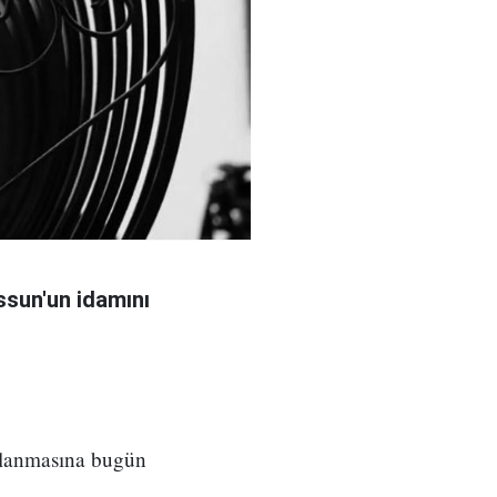
sun'un idamını
ılanmasına bugün