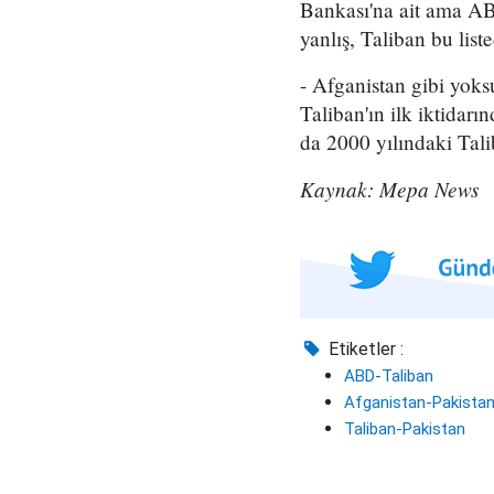
Bankası'na ait ama ABD
yanlış, Taliban bu list
- Afganistan gibi yoks
Taliban'ın ilk iktidar
da 2000 yılındaki Talib
Kaynak: Mepa News
Etiketler :
ABD-Taliban
Afganistan-Pakistan i
Taliban-Pakistan