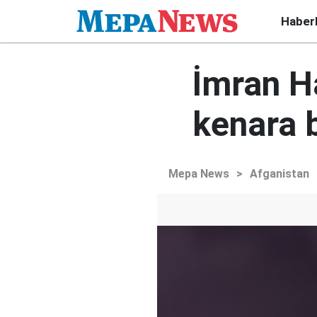
Haber
İmran H
kenara b
Mepa News
>
Afganistan