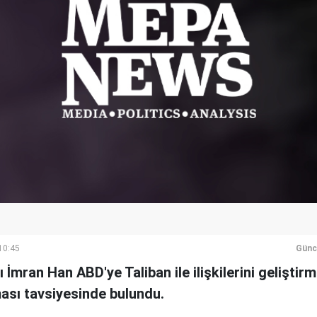
10:45
Günc
mran Han ABD'ye Taliban ile ilişkilerini geliştirm
ması tavsiyesinde bulundu.