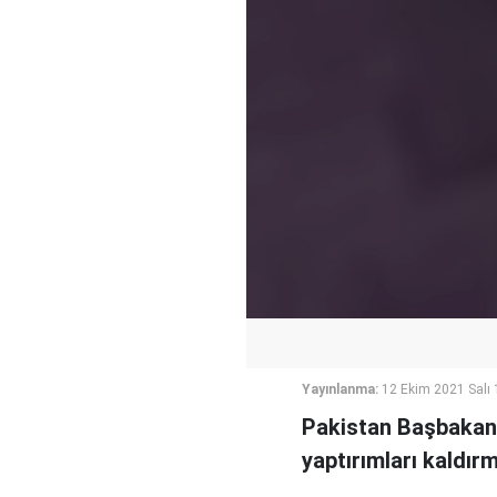
Yayınlanma:
12 Ekim 2021 Salı 
Pakistan Başbakanı İ
yaptırımları kaldır