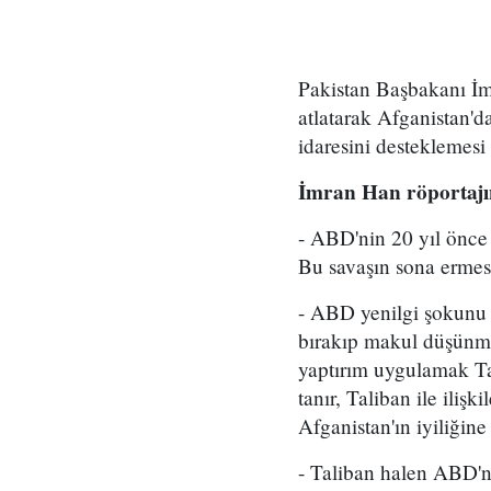
Pakistan Başbakanı İm
atlatarak Afganistan'da 
idaresini desteklemesi 
İmran Han röportajı
- ABD'nin 20 yıl önce 
Bu savaşın sona ermes
- ABD yenilgi şokunu v
bırakıp makul düşünmel
yaptırım uygulamak Tal
tanır, Taliban ile iliş
Afganistan'ın iyiliğine
- Taliban halen ABD'n