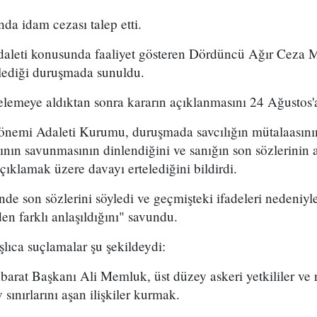
da idam cezası talep etti.
daleti konusunda faaliyet gösteren Dördüncü Ağır Ceza
ediği duruşmada sunuldu.
emeye aldıktan sonra kararın açıklanmasını 24 Ağustos'a
önemi Adaleti Kurumu, duruşmada savcılığın mütalaasın
ının savunmasının dinlendiğini ve sanığın son sözlerinin a
lamak üzere davayı ertelediğini bildirdi.
 son sözlerini söyledi ve geçmişteki ifadeleri nedeniyle
den farklı anlaşıldığını" savundu.
şlıca suçlamalar şu şekildeydi:
hbarat Başkanı Ali Memluk, üst düzey askeri yetkililer ve r
 sınırlarını aşan ilişkiler kurmak.