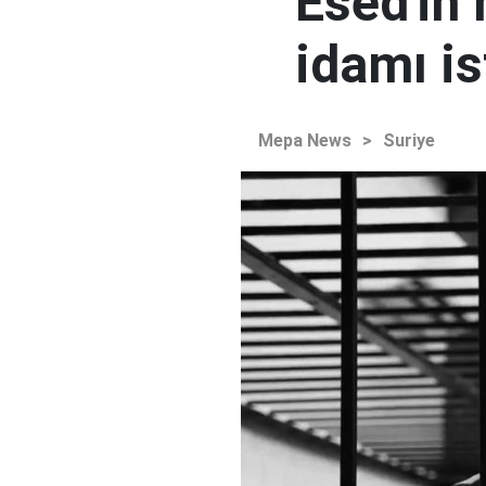
Esed'in
idamı is
Mepa News
>
Suriye