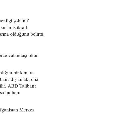
enilgi şokunu'
an'ın istikrarlı
rına olduğunu belirtti.
erce vatandaşı öldü.
nlığını bir kenara
iban'ı dışlamak, ona
ilir. ABD Taliban'ı
ursa bu hem
Afganistan Merkez