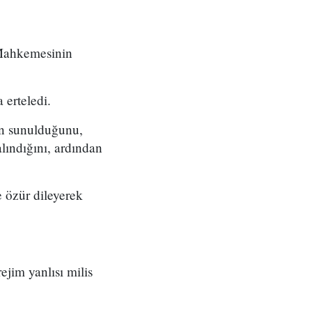
 Mahkemesinin
 erteledi.
ın sunulduğunu,
lındığını, ardından
 özür dileyerek
ejim yanlısı milis