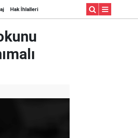
aj
Hak İhlalleri
şokunu
nımalı