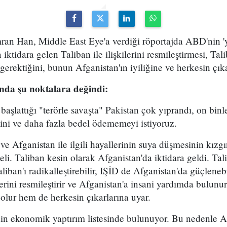
ran Han, Middle East Eye'a verdiği röportajda ABD'nin 'y
iktidara gelen Taliban ile ilişkilerini resmileştirmesi, Talib
gerektiğini, bunun Afganistan'ın iyiliğine ve herkesin çıka
nda şu noktalara değindi:
başlattığı "terörle savaşta" Pakistan çok yıprandı, on binl
ini ve daha fazla bedel ödememeyi istiyoruz.
e Afganistan ile ilgili hayallerinin suya düşmesinin kızgı
i. Taliban kesin olarak Afganistan'da iktidara geldi. Tal
iban'ı radikalleştirebilir, IŞİD de Afganistan'da güçleneb
kilerini resmileştirir ve Afganistan'a insani yardımda bulun
 olur hem de herkesin çıkarlarına uyar.
in ekonomik yaptırım listesinde bulunuyor. Bu nedenle 