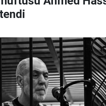
 müftüsü Ahmed Has
tendi