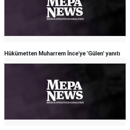
Hükümetten Muharrem İnce'ye 'Gülen' yanıtı