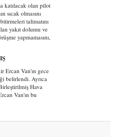
 katılacak olan pilot
ın sıcak olmasını
itirmeleri talimatını
alan yakıt dolumu ve
n görüşme yapmamasını,
IŞ
ir Ercan Van'ın gece
ği belirlendi. Ayrıca
Birleştirilmiş Hava
Ercan Van'ın bu