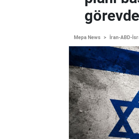
görevden
Mepa News
>
İran-ABD-İsr