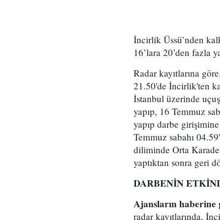
İncirlik Üssü’nden ka
16’lara 20’den fazla ya
Radar kayıtlarına göre
21.50'de İncirlik'ten 
İstanbul üzerinde uçuş
yapıp, 16 Temmuz saba
yapıp darbe girişimine
Temmuz sabahı 04.59'd
diliminde Orta Karaden
yaptıktan sonra geri d
DARBENİN ETKİNL
Ajansların haberine 
radar kayıtlarında, İn