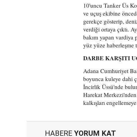
10'uncu Tanker Üs Kom
ve uçuş ekibine öncede
gerekçe gösterip, deniz
verdiği ortaya çıktı. 
bakım yapan vardiya pe
yüz yüze haberleşme ta
DARBE KARŞITI 
Adana Cumhuriyet Başs
boyunca kuleye dahi çık
İncirlik Üssü'nde bulun
Harekat Merkezi'nden 
kalkışları engellemeye ç
HABERE
YORUM KAT