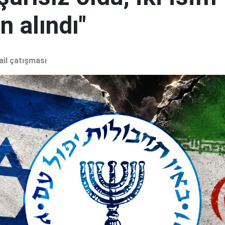
 alındı"
ail çatışması