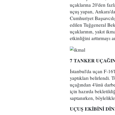
uçaklarına 20'den fazla
uçuş yapan, Ankara'da 
Cumhuriyet Başsavcılı
edilen Tuğgeneral Bek
uçaklarının, yakıt ikma
etkinliğini arttırmayı 
7 TANKER UÇAĞI
İstanbul'da uçan F-16'
yaptıkları belirlendi.
uçağından 4'ünü darbe 
için hazırda bekletild
saptanırken, böylelikle
UÇUŞ EKİBİNİ Dİ