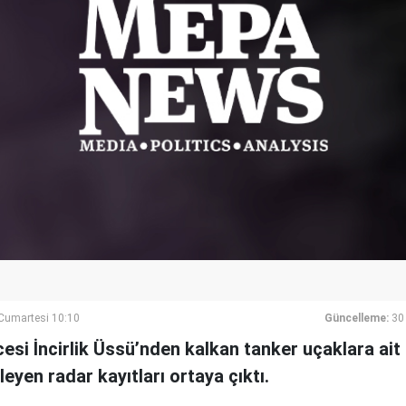
umartesi 10:10
Güncelleme:
30
esi İncirlik Üssü’nden kalkan tanker uçaklara ait
leyen radar kayıtları ortaya çıktı.