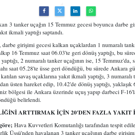
lkan 3 tanker uçağın 15 Temmuz gecesi boyunca darbe gir
kıt ikmali yaptığı saptandı.
, darbe girişimi gecesi kalkan uçaklardan 1 numaralı tank
kalkıp 16 Temmuz saat 06.03'te geri dönüş yaptığı, bu sü
 yaptığı, 2 numaralı tanker uçağının ise, 15 Temmuz'da, sa
hı saat 05.28'te üsse geri döndüğü, bu sürede Ankara g
 katılan savaş uçaklarına yakıt ikmali yaptığı, 3 numaralı
an üsten hareket edip, 10.42'de dönüş yaptığı, yaklaşık 
iz bölgesi ile Ankara üzerinde uçuş yapıp darbeci F-16'l
öndüğü belirlendi.
İĞİNİ ARTTIRMAK İÇİN 20'DEN FAZLA YAKIT 
göre;
Hava Kuvvetleri Komutanlığı tarafından tespit edilen 
cirlik Üssü'nden havalanan 3 tanker uçağının darbe girişim