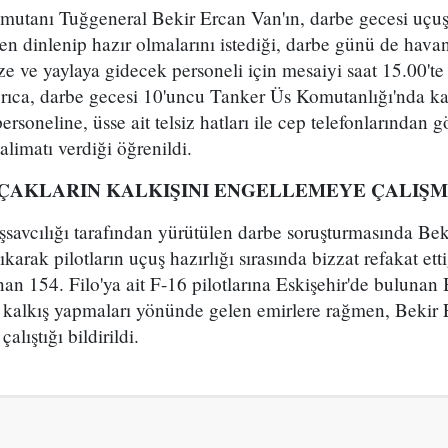
utanı Tuğgeneral Bekir Ercan Van'ın, darbe gecesi uçuşa
n dinlenip hazır olmalarını istediği, darbe günü de havan
e ve yaylaya gidecek personeli için mesaiyi saat 15.00'te b
Ayrıca, darbe gecesi 10'uncu Tanker Üs Komutanlığı'nda k
rsoneline, üsse ait telsiz hatları ile cep telefonlarında
limatı verdiği öğrenildi.
UÇAKLARIN KALKIŞINI ENGELLEMEYE ÇALIŞM
avcılığı tarafından yürütülen darbe soruşturmasında Bek
arak pilotların uçuş hazırlığı sırasında bizzat refakat etti
an 154. Filo'ya ait F-16 pilotlarına Eskişehir'de bulunan 
kalkış yapmaları yönünde gelen emirlere rağmen, Bekir 
alıştığı bildirildi.