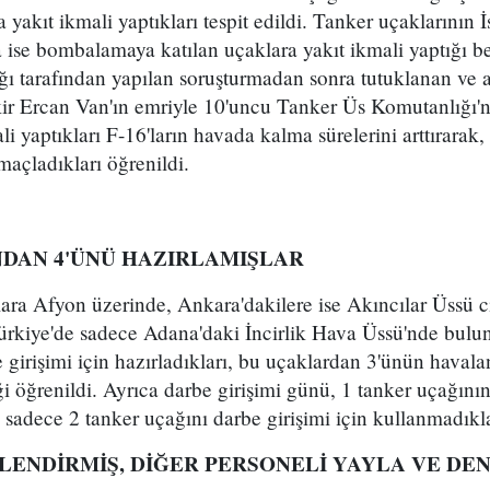
 yakıt ikmali yaptıkları tespit edildi. Tanker uçaklarının 
ise bombalamaya katılan uçaklara yakıt ikmali yaptığı be
ğı tarafından yapılan soruşturmadan sonra tutuklanan ve 
ir Ercan Van'ın emriyle 10'uncu Tanker Üs Komutanlığı'
li yaptıkları F-16'ların havada kalma sürelerini arttırarak,
amaçladıkları öğrenildi.
NDAN 4'ÜNÜ HAZIRLAMIŞLAR
lara Afyon üzerinde, Ankara'dakilere ise Akıncılar Üssü c
 Türkiye'de sadece Adana'daki İncirlik Hava Üssü'nde bulu
girişimi için hazırladıkları, bu uçaklardan 3'ünün havaland
iği öğrenildi. Ayrıca darbe girişimi günü, 1 tanker uçağı
 sadece 2 tanker uçağını darbe girişimi için kullanmadıklar
NLENDİRMİŞ, DİĞER PERSONELİ YAYLA VE DE