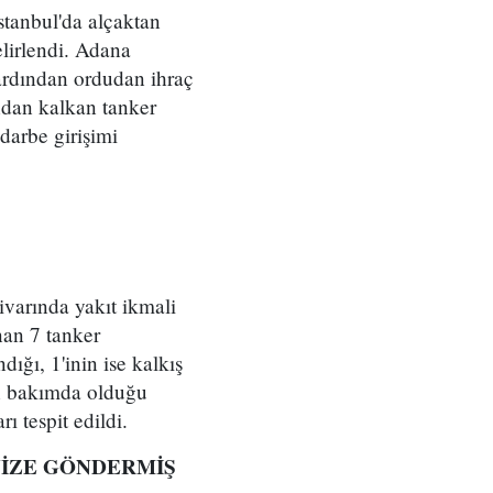
İstanbul'da alçaktan
lirlendi. Adana
ardından ordudan ihraç
ndan kalkan tanker
 darbe girişimi
ivarında yakıt ikmali
nan 7 tanker
ığı, 1'inin ise kalkış
nın bakımda olduğu
ı tespit edildi.
NİZE GÖNDERMİŞ