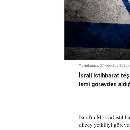
Yayınlanma:
07 Ağustos 2026 
İsrail istihbarat te
ismi görevden aldığı 
İsrail'in Mossad istihb
düzey yetkiliyi görevd