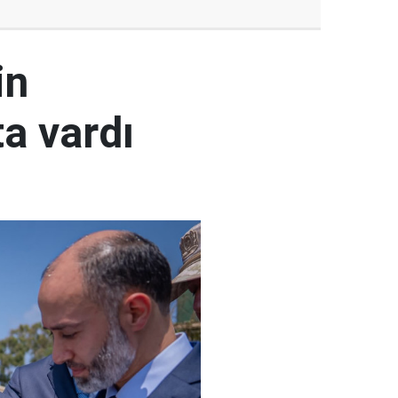
in
a vardı