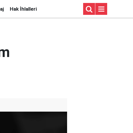
aj
Hak İhlalleri
am