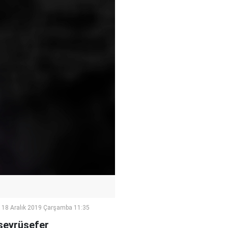
18 Aralık 2019 Çarşamba 11:35
 seyrüsefer