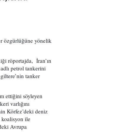
fer özgürlüğüne yönelik
ği röportajda, İran’ın
dlı petrol tankerini
giltere’nin tanker
m ettiğini söyleyen
eri varlığını
’nin Körfez’deki deniz
koalisyon ile
’deki Avrupa