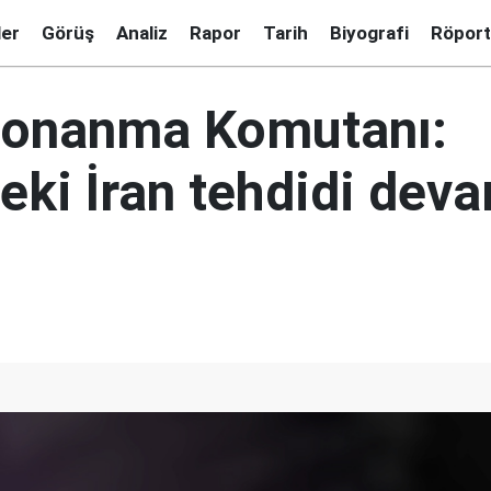
ler
Görüş
Analiz
Rapor
Tarih
Biyografi
Röport
 Donanma Komutanı:
eki İran tehdidi dev