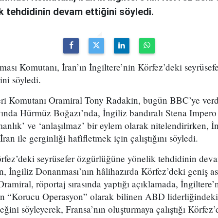
 tehdidinin devam ettiğini söyledi.
ması Komutanı, İran’ın İngiltere’nin Körfez’deki seyrüse
ni söyledi.
eri Komutanı Oramiral Tony Radakin, bugün BBC’ye verdi
nda Hürmüz Boğazı’nda, İngiliz bandıralı Stena Impero a
anlık’ ve ‘anlaşılmaz’ bir eylem olarak nitelendirirken, İn
İran ile gerginliği hafifletmek için çalıştığını söyledi.
Körfez’deki seyrüsefer özgürlüğüne yönelik tehdidinin deva
 İngiliz Donanması’nın hâlihazırda Körfez’deki geniş ask
 Oramiral, röportaj sırasında yaptığı açıklamada, İngiltere
in “Korucu Operasyon” olarak bilinen ABD liderliğindeki 
ğini söyleyerek, Fransa’nın oluşturmaya çalıştığı Körfez