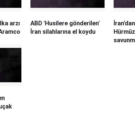
lka arzı
ABD 'Husilere gönderilen'
İran'da
 Aramco
İran silahlarına el koydu
Hürmüz
savunma
ken
uçak