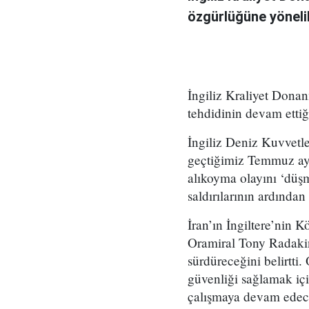
özgürlüğüne yönelik
İngiliz Kraliyet Donan
tehdidinin devam ettiği
İngiliz Deniz Kuvvetl
geçtiğimiz Temmuz ayı
alıkoyma olayını ‘düşm
saldırılarının ardından 
İran’ın İngiltere’nin 
Oramiral Tony Radakin,
sürdüreceğini belirtti.
güvenliği sağlamak iç
çalışmaya devam edece