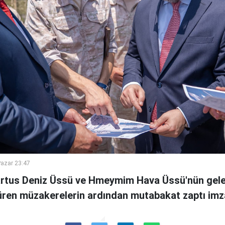
azar 23:47
Tartus Deniz Üssü ve Hmeymim Hava Üssü'nün gelec
süren müzakerelerin ardından mutabakat zaptı imz