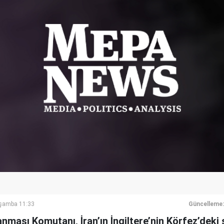
rşamba 11:33
Güncelleme:
nanması Komutanı, İran’ın İngiltere’nin Körfez’deki