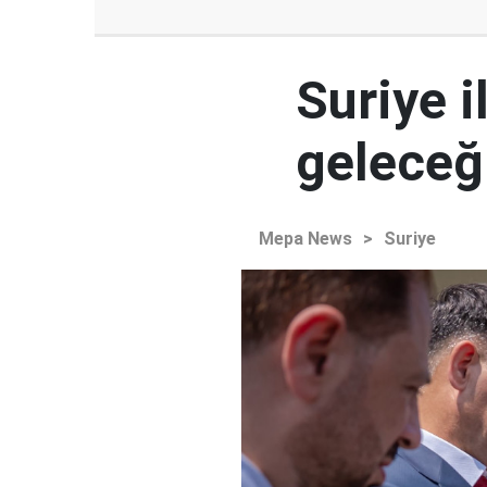
Suriye i
geleceğ
Mepa News
>
Suriye