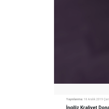
Yayınlanma:
18 Aralık 2019 Ça
İngiliz Kraliyet Do