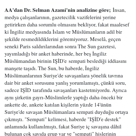
AA'dan Dr. Selman Azami'nin analizine göre;
İnsan,
medya çalışanlarının, gazetecilik vazifelerini yerine
getirirken daha sorumlu olmasını bekliyor, fakat maalesef
ki İngiliz medyasında İslam ve Müslümanların adil bir
şekilde resmedildiklerini göremiyoruz. Meselâ, geçen
seneki Paris saldırılarından sonra The Sun gazetesi,
yayımladığı bir anket haberinde, her beş İngiliz
Müslümandan birinin IŞİD'e sempati beslediği iddiasını
manşete taşıdı. The Sun, bu haberde, İngiliz
Müslümanlarının Suriye'de savaşanlara yönelik tavrına
dair bir anket sorusunu yanlış yorumlamıştı, çünkü soru,
sadece IŞİD tarafında savaşanları kastetmiyordu. Ayrıca
aynı şirketin gayrı-Müslimlerle yaptığı daha önceki bir
ankette de, ankete katılan kişilerin yüzde 14'ünün
Suriye'de savaşan Müslümanlara sempati duyduğu ortaya
çıkmıştı. "Sempati" kelimesi, haberde "IŞİD'e destek"
anlamında kullanılmıştı, fakat Suriye iç savaşına dâhil
bulunan çok sayıda grup var ve "sempati" hislerinin