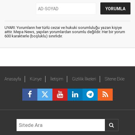
UYARI: Yorumların her türlü cezai ve hukuki sorumluluğu yazan kişiye
aittir. Mepa News, yapılan yorumlardan sorumlu değildir. Her bir yorum
600 karakterle (boşluklu) sınırlıdır.
Anasayfa
Künye
İletişim
Gizlilik İlkeleri
Sitene Ekle