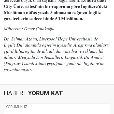
Londra'daki
derecede düşük olan sayısına bağlanabilir.
City Üniversitesi'nin bir raporuna göre İngiltere'deki
Müslüman nüfus yüzde 5 olmasına rağmen İngiliz
gazetecilerin sadece binde 5'i Müslüman.
Mütercim: Ömer Çolakoğlu
Dr. Selman Azami, Liverpool Hope Üniversitesi'nde
İngiliz Dili alanında öğretim üyesidir. Araştırma alanları
çift-dillilik, eğitimde dil, dil, din - medya ve reklamcılık
dilidir. 'Medyada Din Temsilleri: Linguistik Bir Analiz'
(Palgrave) isimli kitabı geçtiğimiz günlerde İngiltere'de
yayımlanmıştır.
HABERE
YORUM KAT