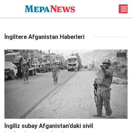
İngiltere Afganistan Haberleri
İngiliz subay Afganistan'daki sivil