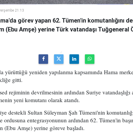
Perşembe 21:13
ama'da görev yapan 62. Tümen'in komutanlığını de
m (Ebu Amşe) yerine Türk vatandaşı Tuğgenera
uda yürüttüğü yeniden yapılanma kapsamında Hama merke
iğe gitti.
ed rejiminin devrilmesinin ardından Suriye vatandaşlığı
enin yeni komutanı olarak atandı.
kiye destekli Sultan Süleyman Şah Tümeni'nin komutanlığ
ye ordusuna entegrasyonunun ardından 62. Tümen'in başın
 (Ebu Amşe) yerine göreve başladı.