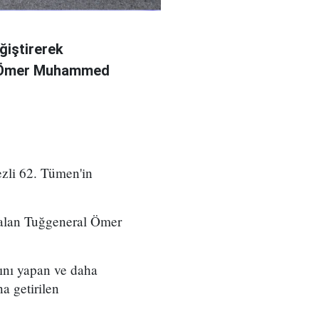
ğiştirerek
l Ömer Muhammed
zli 62. Tümen'in
 alan Tuğgeneral Ömer
ını yapan ve daha
a getirilen