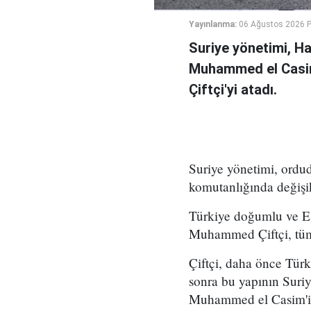
Yayınlanma:
06 Ağustos 2026 
Suriye yönetimi, H
Muhammed el Casi
Çiftçi'yi atadı.
Suriye yönetimi, ord
komutanlığında değişikl
Türkiye doğumlu ve Es
Muhammed Çiftçi, tüm
Çiftçi, daha önce Tür
sonra bu yapının Suri
Muhammed el Casim'in