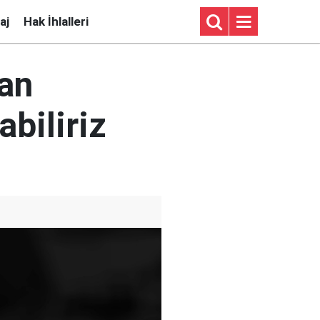
aj
Hak İhlalleri
ban
abiliriz