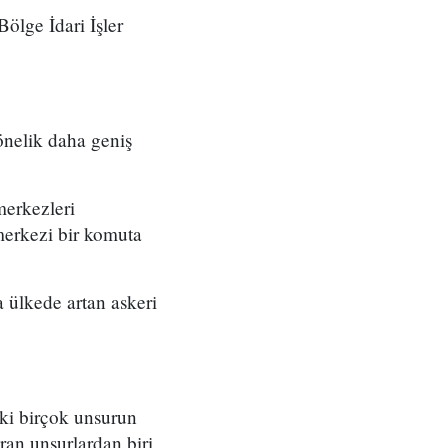
ölge İdari İşler
önelik daha geniş
merkezleri
merkezi bir komuta
 ülkede artan askeri
eki birçok unsurun
ran unsurlardan biri