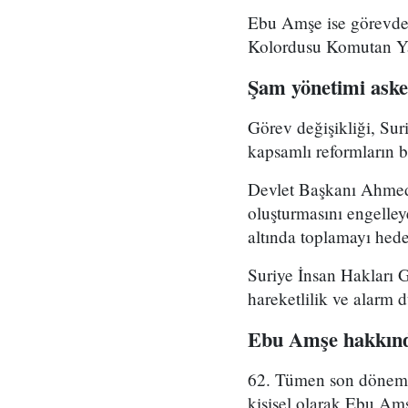
Ebu Amşe ise görevden
Kolordusu Komutan Yar
Şam yönetimi asker
Görev değişikliği, Su
kapsamlı reformların bi
Devlet Başkanı Ahmed 
oluşturmasını engelle
altında toplamayı hedef
Suriye İnsan Hakları 
hareketlilik ve alarm 
Ebu Amşe hakkınd
62. Tümen son dönemde 
kişisel olarak Ebu Amş