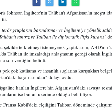
ris Johnson İngiltere'nin Taliban'ı Afganistan'ın meşru ida
tti.
terör gruplarını barındırmaz ve İngiltere'ye yönelik saldı
iban'ı tanırız ve Taliban ile diplomatik ilişki kurarız"
de
u şekilde terk etmeyi istemeyerek yaptıklarını, ABD'nin 
'da Taliban ile imzaladığı anlaşmanın gereği olarak İngilt
na son verdiğini belirtti.
 pek çok katliama ve insanlık suçlarına karıştıkları belge
istan'daki başarılarından" dolayı övdü.
işgaline katılan İngiltere'nin Afganistan'daki savaşta res
kamların ise bunun üzerinde olduğu belirtiliyor.
 Fransa Kabil'deki elçiliğini Taliban döneminde çalıştırm