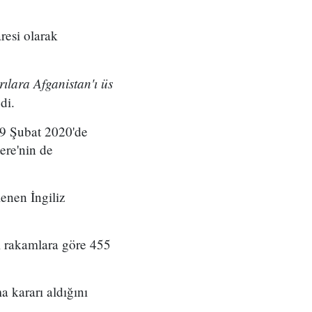
resi olarak
rılara Afganistan'ı üs
di.
29 Şubat 2020'de
ere'nin de
lenen İngiliz
mi rakamlara göre 455
a kararı aldığını