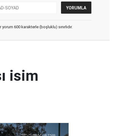
yorum 600 karakterle (boşluklu) sınırlıdır.
ı isim