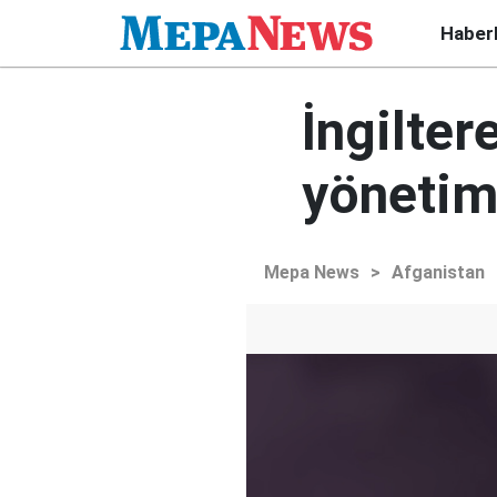
Haber
İngilter
yönetimi
Mepa News
>
Afganistan