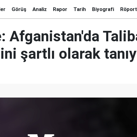
ler
Görüş
Analiz
Rapor
Tarih
Biyografi
Röport
e: Afganistan'da Tali
ni şartlı olarak tanıy