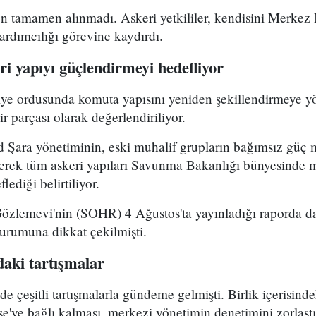
 tamamen alınmadı. Askeri yetkililer, kendisini Merkez B
dımcılığı görevine kaydırdı.
i yapıyı güçlendirmeyi hedefliyor
riye ordusunda komuta yapısını yeniden şekillendirmeye y
r parçası olarak değerlendiriliyor.
Şara yönetiminin, eski muhalif grupların bağımsız güç 
yerek tüm askeri yapıları Savunma Bakanlığı bünyesinde 
lediği belirtiliyor.
Gözlemevi'nin (SOHR) 4 Ağustos'ta yayınladığı raporda da
durumuna dikkat çekilmişti.
aki tartışmalar
çeşitli tartışmalarla gündeme gelmişti. Birlik içerisind
e'ye bağlı kalması, merkezi yönetimin denetimini zorlaştı