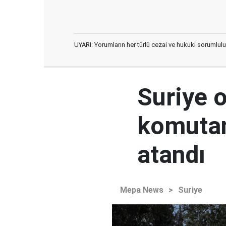
UYARI: Yorumların her türlü cezai ve hukuki sorumlulu
Suriye 
komutan
atandı
Mepa News
>
Suriye