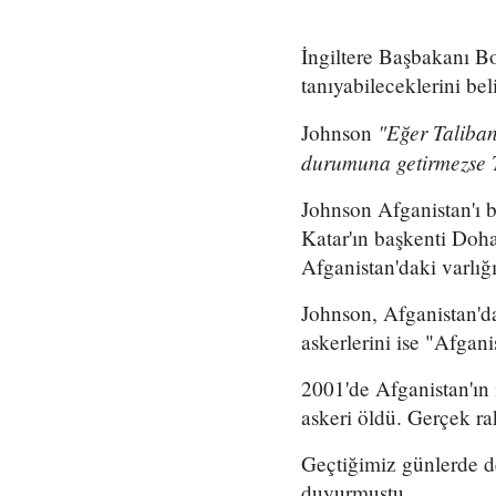
İngiltere Başbakanı Bo
tanıyabileceklerini belir
"Eğer Taliban 
Johnson
durumuna getirmezse Tal
Johnson Afganistan'ı b
Katar'ın başkenti Doha
Afganistan'daki varlığı
Johnson, Afganistan'da
askerlerini ise "Afgan
2001'de Afganistan'ın 
askeri öldü. Gerçek ra
Geçtiğimiz günlerde de
duyurmuştu.