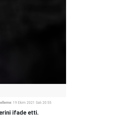
elleme:
19 Ekim 2021 Salı 20:55
ini ifade etti.