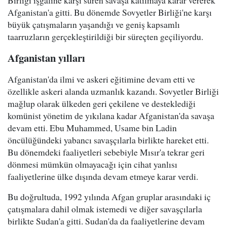
Birliği işgaline karşı süren savaşa katılmaya karar vererek
Afganistan'a gitti. Bu dönemde Sovyetler Birliği'ne karşı
büyük çatışmaların yaşandığı ve geniş kapsamlı
taarruzların gerçekleştirildiği bir süreçten geçiliyordu.
Afganistan yılları
Afganistan'da ilmi ve askeri eğitimine devam etti ve
özellikle askeri alanda uzmanlık kazandı. Sovyetler Birliği
mağlup olarak ülkeden geri çekilene ve desteklediği
komünist yönetim de yıkılana kadar Afganistan'da savaşa
devam etti. Ebu Muhammed, Usame bin Ladin
öncülüğündeki yabancı savaşçılarla birlikte hareket etti.
Bu dönemdeki faaliyetleri sebebiyle Mısır'a tekrar geri
dönmesi mümkün olmayacağı için cihat yanlısı
faaliyetlerine ülke dışında devam etmeye karar verdi.
Bu doğrultuda, 1992 yılında Afgan gruplar arasındaki iç
çatışmalara dahil olmak istemedi ve diğer savaşçılarla
birlikte Sudan'a gitti. Sudan'da da faaliyetlerine devam