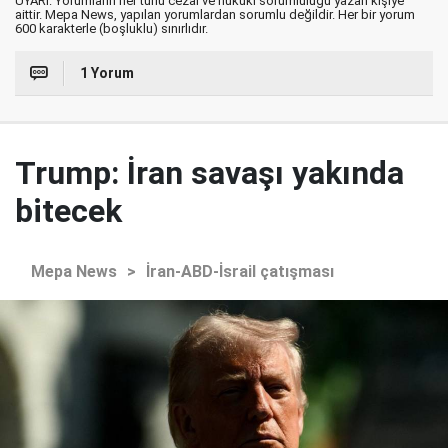
UYARI: Yorumların her türlü cezai ve hukuki sorumluluğu yazan kişiye
aittir. Mepa News, yapılan yorumlardan sorumlu değildir. Her bir yorum
600 karakterle (boşluklu) sınırlıdır.
1 Yorum
Trump: İran savaşı yakında
bitecek
Mepa News
>
İran-ABD-İsrail çatışması