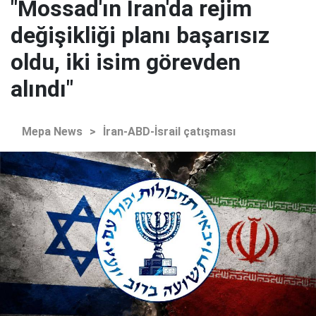
"Mossad'ın İran'da rejim
değişikliği planı başarısız
oldu, iki isim görevden
alındı"
Mepa News
>
İran-ABD-İsrail çatışması