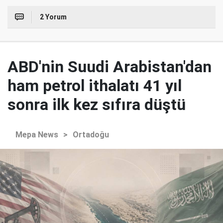
2 Yorum
ABD'nin Suudi Arabistan'dan
ham petrol ithalatı 41 yıl
sonra ilk kez sıfıra düştü
Mepa News
>
Ortadoğu