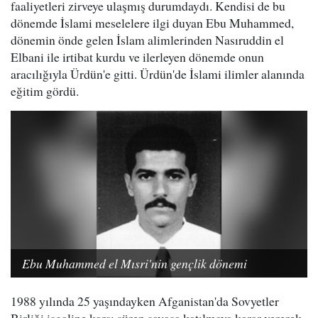
faaliyetleri zirveye ulaşmış durumdaydı. Kendisi de bu
dönemde İslami meselelere ilgi duyan Ebu Muhammed,
dönemin önde gelen İslam alimlerinden Nasıruddin el
Elbani ile irtibat kurdu ve ilerleyen dönemde onun
aracılığıyla Ürdün'e gitti. Ürdün'de İslami ilimler alanında
eğitim gördü.
Ebu Muhammed el Mısri'nin gençlik dönemi
1988 yılında 25 yaşındayken Afganistan'da Sovyetler