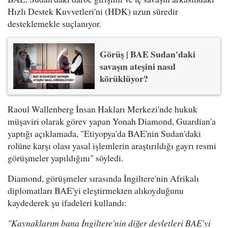
Hızlı Destek Kuvvetleri'ni (HDK) uzun süredir
desteklemekle suçlanıyor.
Görüş | BAE Sudan'daki
savaşın ateşini nasıl
körüklüyor?
Raoul Wallenberg İnsan Hakları Merkezi'nde hukuk
müşaviri olarak görev yapan Yonah Diamond, Guardian'a
yaptığı açıklamada, "Etiyopya'da BAE'nin Sudan'daki
rolüne karşı olası yasal işlemlerin araştırıldığı gayrı resmi
görüşmeler yapıldığını" söyledi.
Diamond, görüşmeler sırasında İngiltere'nin Afrikalı
diplomatları BAE'yi eleştirmekten alıkoyduğunu
kaydederek şu ifadeleri kullandı:
"Kaynaklarım bana İngiltere'nin diğer devletleri BAE'yi