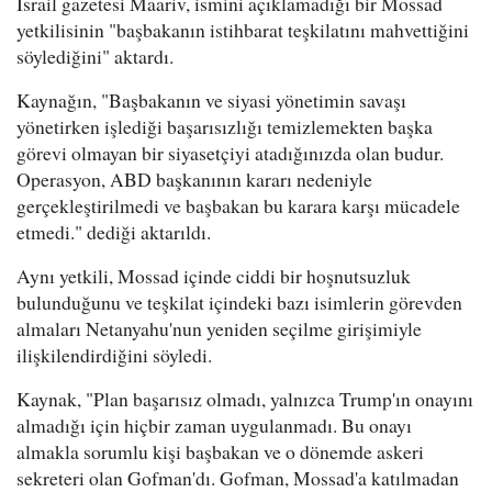
İsrail gazetesi Maariv, ismini açıklamadığı bir Mossad
yetkilisinin "başbakanın istihbarat teşkilatını mahvettiğini
söylediğini" aktardı.
Kaynağın, "Başbakanın ve siyasi yönetimin savaşı
yönetirken işlediği başarısızlığı temizlemekten başka
görevi olmayan bir siyasetçiyi atadığınızda olan budur.
Operasyon, ABD başkanının kararı nedeniyle
gerçekleştirilmedi ve başbakan bu karara karşı mücadele
etmedi." dediği aktarıldı.
Aynı yetkili, Mossad içinde ciddi bir hoşnutsuzluk
bulunduğunu ve teşkilat içindeki bazı isimlerin görevden
almaları Netanyahu'nun yeniden seçilme girişimiyle
ilişkilendirdiğini söyledi.
Kaynak, "Plan başarısız olmadı, yalnızca Trump'ın onayını
almadığı için hiçbir zaman uygulanmadı. Bu onayı
almakla sorumlu kişi başbakan ve o dönemde askeri
sekreteri olan Gofman'dı. Gofman, Mossad'a katılmadan