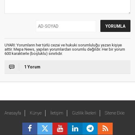
UYARI: Yorumların her türlü cezai ve hukuki sorumluluğu yazan kişiye
aittir. Mepa News, yapılan yorumlardan sorumlu değildir. Her bir yorum
600 karakterle (boşluklu) sınırlıdır.
1 Yorum
Anasayfa
Künye
İletişim
Gizlilik İlkeleri
Sitene Ekle