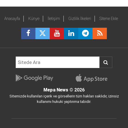
Anasayfa
Künye
İletişim
Gizlilik İlkeleri
Sitene Ekle
Mepa News
© 2026
Sitemizde kullanılan içerik ve görsellerin tüm hakları saklıdır, izinsiz
kullanımı hukuki yaptırıma tabidir.