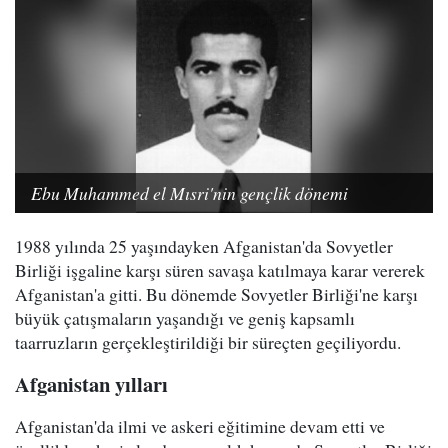
Ebu Muhammed el Mısri'nin gençlik dönemi
1988 yılında 25 yaşındayken Afganistan'da Sovyetler
Birliği işgaline karşı süren savaşa katılmaya karar vererek
Afganistan'a gitti. Bu dönemde Sovyetler Birliği'ne karşı
büyük çatışmaların yaşandığı ve geniş kapsamlı
taarruzların gerçekleştirildiği bir süreçten geçiliyordu.
Afganistan yılları
Afganistan'da ilmi ve askeri eğitimine devam etti ve