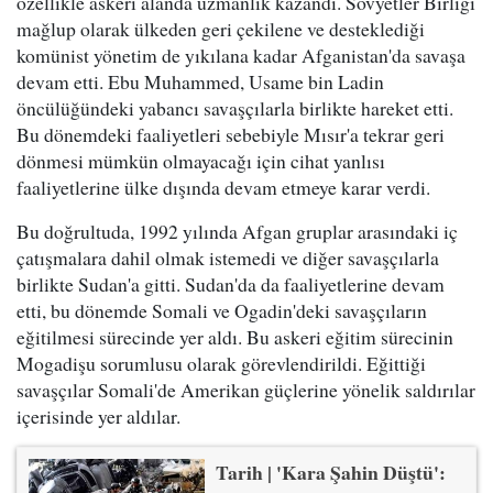
özellikle askeri alanda uzmanlık kazandı. Sovyetler Birliği
mağlup olarak ülkeden geri çekilene ve desteklediği
komünist yönetim de yıkılana kadar Afganistan'da savaşa
devam etti. Ebu Muhammed, Usame bin Ladin
öncülüğündeki yabancı savaşçılarla birlikte hareket etti.
Bu dönemdeki faaliyetleri sebebiyle Mısır'a tekrar geri
dönmesi mümkün olmayacağı için cihat yanlısı
faaliyetlerine ülke dışında devam etmeye karar verdi.
Bu doğrultuda, 1992 yılında Afgan gruplar arasındaki iç
çatışmalara dahil olmak istemedi ve diğer savaşçılarla
birlikte Sudan'a gitti. Sudan'da da faaliyetlerine devam
etti, bu dönemde Somali ve Ogadin'deki savaşçıların
eğitilmesi sürecinde yer aldı. Bu askeri eğitim sürecinin
Mogadişu sorumlusu olarak görevlendirildi. Eğittiği
savaşçılar Somali'de Amerikan güçlerine yönelik saldırılar
içerisinde yer aldılar.
Tarih | 'Kara Şahin Düştü':