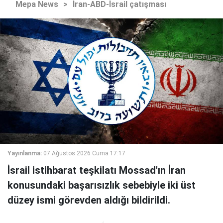
Mepa News
>
İran-ABD-İsrail çatışması
Yayınlanma:
07 Ağustos 2026 Cuma 17:17
İsrail istihbarat teşkilatı Mossad'ın İran
konusundaki başarısızlık sebebiyle iki üst
düzey ismi görevden aldığı bildirildi.