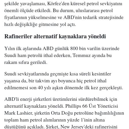
şekilde yavaşlaması, Körfez'den küresel petrol sevkiyatını
önemli ölçüde etkiledi. Bu durum, uluslararası petrol
fiyatlarının yükselmesine ve ABD'nin tedarik stratejisinde
hızlı değişikliğe gitmesine yol açtı.
Rafineriler alternatif kaynaklara yöneldi
Yılın ilk aylarında ABD günlük 800 bin varilin üzerinde
Suudi ham petrolü ithal ederken, Temmuz ayında bu
rakam sıfıra geriledi.
Suudi sevkiyatlarında geçmişte kısa süreli kesintiler
yaşansa da, bir takvim ayı boyunca hiç petrol ithal
edilmemesi son 40 yılı aşkın dönemde ilk kez gerçekleşti.
ABD'li enerji şirketleri üretimlerini sürdürebilmek için
alternatif kaynaklara yöneldi. Phillips 66 Üst Yöneticisi
Mark Lashier, şirketin Orta Doğu petrolüne bağımlılığının
toplam ham petrol alımlarının yüzde 1'inin altına
düştüğünü açıkladı. Şirket, New Jersey'deki rafinerisini