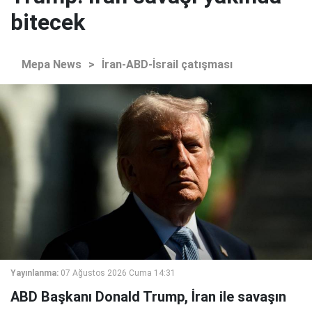
bitecek
Mepa News
>
İran-ABD-İsrail çatışması
Yayınlanma:
07 Ağustos 2026 Cuma 14:31
ABD Başkanı Donald Trump, İran ile savaşın