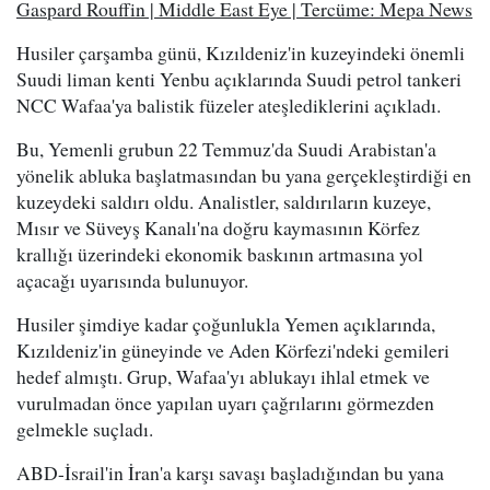
Gaspard Rouffin | Middle East Eye | Tercüme: Mepa News
Husiler çarşamba günü, Kızıldeniz'in kuzeyindeki önemli
Suudi liman kenti Yenbu açıklarında Suudi petrol tankeri
NCC Wafaa'ya balistik füzeler ateşlediklerini açıkladı.
Bu, Yemenli grubun 22 Temmuz'da Suudi Arabistan'a
yönelik abluka başlatmasından bu yana gerçekleştirdiği en
kuzeydeki saldırı oldu. Analistler, saldırıların kuzeye,
Mısır ve Süveyş Kanalı'na doğru kaymasının Körfez
krallığı üzerindeki ekonomik baskının artmasına yol
açacağı uyarısında bulunuyor.
Husiler şimdiye kadar çoğunlukla Yemen açıklarında,
Kızıldeniz'in güneyinde ve Aden Körfezi'ndeki gemileri
hedef almıştı. Grup, Wafaa'yı ablukayı ihlal etmek ve
vurulmadan önce yapılan uyarı çağrılarını görmezden
gelmekle suçladı.
ABD-İsrail'in İran'a karşı savaşı başladığından bu yana