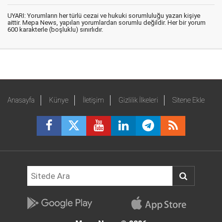
UYARI: Yorumların her türlü cezai ve hukuki sorumluluğu yazan kişiye
aittir. Mepa News, yapılan yorumlardan sorumlu değildir. Her bir yorum
600 karakterle (boşluklu) sınırlıdır.
Anasayfa
Künye
İletişim
Gizlilik İlkeleri
Sitene Ekle