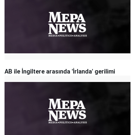
AB ile İngiltere arasında 'İrlanda' gerilimi