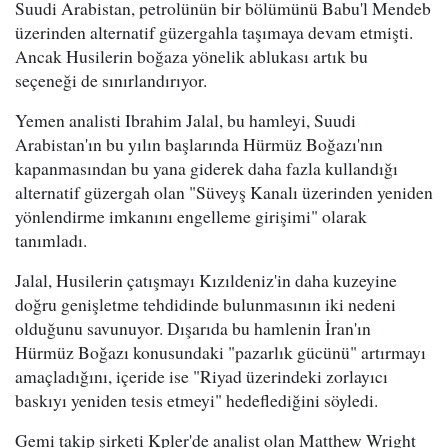
Suudi Arabistan, petrolünün bir bölümünü Babu'l Mendeb
üzerinden alternatif güzergahla taşımaya devam etmişti.
Ancak Husilerin boğaza yönelik ablukası artık bu
seçeneği de sınırlandırıyor.
Yemen analisti Ibrahim Jalal, bu hamleyi, Suudi
Arabistan'ın bu yılın başlarında Hürmüz Boğazı'nın
kapanmasından bu yana giderek daha fazla kullandığı
alternatif güzergah olan "Süveyş Kanalı üzerinden yeniden
yönlendirme imkanını engelleme girişimi" olarak
tanımladı.
Jalal, Husilerin çatışmayı Kızıldeniz'in daha kuzeyine
doğru genişletme tehdidinde bulunmasının iki nedeni
olduğunu savunuyor. Dışarıda bu hamlenin İran'ın
Hürmüz Boğazı konusundaki "pazarlık gücünü" artırmayı
amaçladığını, içeride ise "Riyad üzerindeki zorlayıcı
baskıyı yeniden tesis etmeyi" hedeflediğini söyledi.
Gemi takip şirketi Kpler'de analist olan Matthew Wright