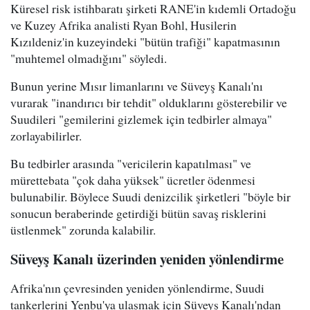
Küresel risk istihbaratı şirketi RANE'in kıdemli Ortadoğu
ve Kuzey Afrika analisti Ryan Bohl, Husilerin
Kızıldeniz'in kuzeyindeki "bütün trafiği" kapatmasının
"muhtemel olmadığını" söyledi.
Bunun yerine Mısır limanlarını ve Süveyş Kanalı'nı
vurarak "inandırıcı bir tehdit" olduklarını gösterebilir ve
Suudileri "gemilerini gizlemek için tedbirler almaya"
zorlayabilirler.
Bu tedbirler arasında "vericilerin kapatılması" ve
mürettebata "çok daha yüksek" ücretler ödenmesi
bulunabilir. Böylece Suudi denizcilik şirketleri "böyle bir
sonucun beraberinde getirdiği bütün savaş risklerini
üstlenmek" zorunda kalabilir.
Süveyş Kanalı üzerinden yeniden yönlendirme
Afrika'nın çevresinden yeniden yönlendirme, Suudi
tankerlerini Yenbu'ya ulaşmak için Süveyş Kanalı'ndan