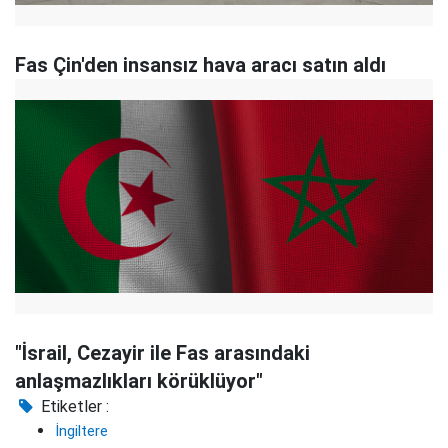
Fas Çin'den insansız hava aracı satın aldı
"İsrail, Cezayir ile Fas arasındaki
anlaşmazlıkları körüklüyor"
Etiketler :
İngiltere