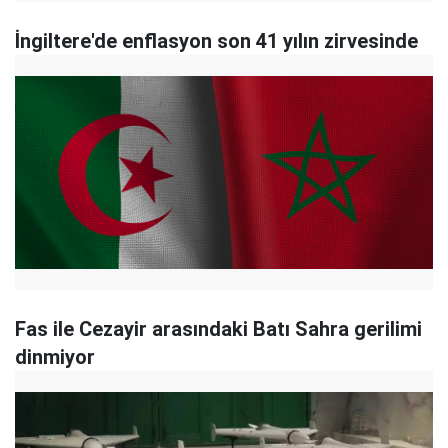
İngiltere'de enflasyon son 41 yılın zirvesinde
Fas ile Cezayir arasındaki Batı Sahra gerilimi
dinmiyor