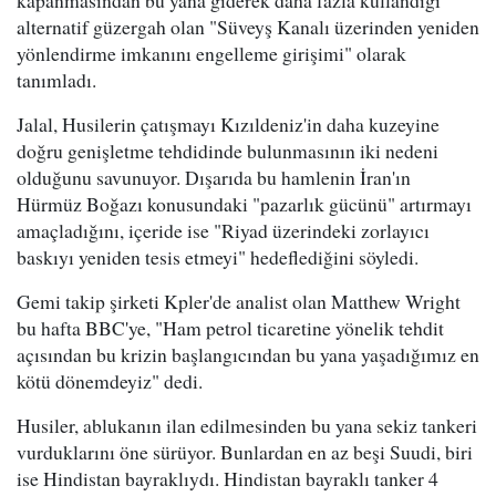
kapanmasından bu yana giderek daha fazla kullandığı
alternatif güzergah olan "Süveyş Kanalı üzerinden yeniden
yönlendirme imkanını engelleme girişimi" olarak
tanımladı.
Jalal, Husilerin çatışmayı Kızıldeniz'in daha kuzeyine
doğru genişletme tehdidinde bulunmasının iki nedeni
olduğunu savunuyor. Dışarıda bu hamlenin İran'ın
Hürmüz Boğazı konusundaki "pazarlık gücünü" artırmayı
amaçladığını, içeride ise "Riyad üzerindeki zorlayıcı
baskıyı yeniden tesis etmeyi" hedeflediğini söyledi.
Gemi takip şirketi Kpler'de analist olan Matthew Wright
bu hafta BBC'ye, "Ham petrol ticaretine yönelik tehdit
açısından bu krizin başlangıcından bu yana yaşadığımız en
kötü dönemdeyiz" dedi.
Husiler, ablukanın ilan edilmesinden bu yana sekiz tankeri
vurduklarını öne sürüyor. Bunlardan en az beşi Suudi, biri
ise Hindistan bayraklıydı. Hindistan bayraklı tanker 4