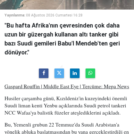
Yayınlanma:
08 Ağustos 2026 Cumartesi 16:28
"Bu hafta Afrika'nın çevresinden çok daha
uzun bir güzergah kullanan altı tanker gibi
bazı Suudi gemileri Babu'l Mendeb'ten geri
dönüyor."
Gaspard Rouffin | Middle East Eye | Tercüme: Mepa News
Husiler çarşamba günü, Kızıldeniz'in kuzeyindeki önemli
Suudi liman kenti Yenbu açıklarında Suudi petrol tankeri
NCC Wafaa'ya balistik füzeler ateşlediklerini açıkladı.
Bu, Yemenli grubun 22 Temmuz'da Suudi Arabistan'a
yönelik abluka başlatmasından bu yana gerçekleştirdiği en