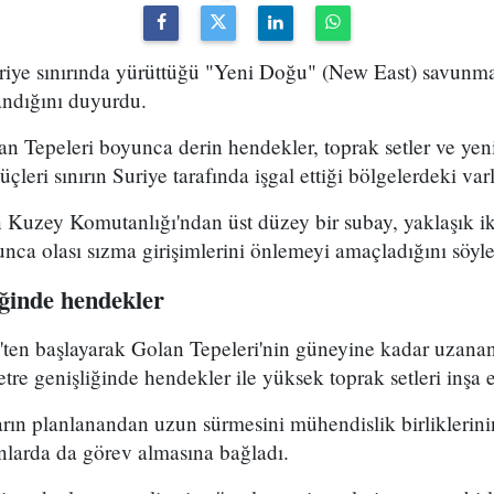
uriye sınırında yürüttüğü "Yeni Doğu" (New East) savunma
ndığını duyurdu.
n Tepeleri boyunca derin hendekler, toprak setler ve yen
üçleri sınırın Suriye tarafında işgal ettiği bölgelerdeki varl
n Kuzey Komutanlığı'ndan üst düzey bir subay, yaklaşık i
yunca olası sızma girişimlerini önlemeyi amaçladığını söyle
iğinde hendekler
ten başlayarak Golan Tepeleri'nin güneyine kadar uzanan
tre genişliğinde hendekler ile yüksek toprak setleri inşa e
ların planlanandan uzun sürmesini mühendislik birlikleri
larda da görev almasına bağladı.