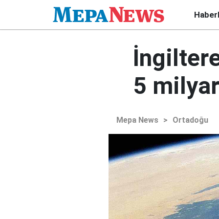
Haber
İngilter
5 milyar
Mepa News
>
Ortadoğu