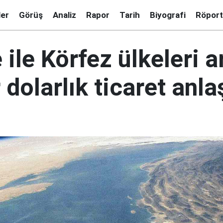
ler
Görüş
Analiz
Rapor
Tarih
Biyografi
Röport
e ile Körfez ülkeleri 
 dolarlık ticaret anl