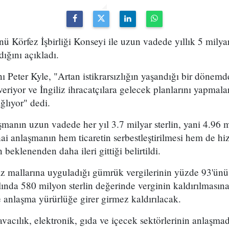
nü Körfez İşbirliği Konseyi ile uzun vadede yıllık 5 milya
dığını açıkladı.
nı Peter Kyle, "Artan istikrarsızlığın yaşandığı bir döne
eriyor ve İngiliz ihracatçılara gelecek planlarını yapmalar
ğlıyor" dedi.
şmanın uzun vadede her yıl 3.7 milyar sterlin, yani 4.96 
hai anlaşmanın hem ticaretin serbestleştirilmesi hem de hi
beklenenden daha ileri gittiği belirtildi.
iz mallarına uyguladığı gümrük vergilerinin yüzde 93'ünü
nda 580 milyon sterlin değerinde verginin kaldırılmasına
se anlaşma yürürlüğe girer girmez kaldırılacak.
acılık, elektronik, gıda ve içecek sektörlerinin anlaşma