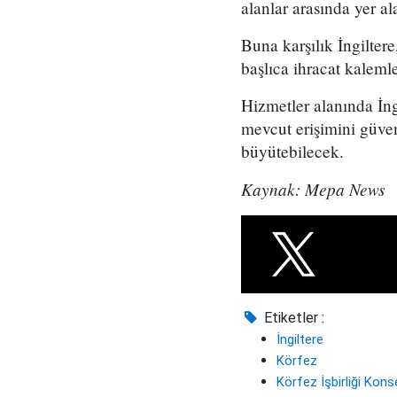
alanlar arasında yer ala
Buna karşılık İngilter
başlıca ihracat kaleml
Hizmetler alanında İng
mevcut erişimini güven
büyütebilecek.
Kaynak: Mepa News
Etiketler :
İngiltere
Körfez
Körfez İşbirliği Kons