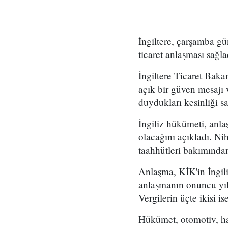
İngiltere, çarşamba gü
ticaret anlaşması sağla
İngiltere Ticaret Baka
açık bir güven mesajı v
duydukları kesinliği sa
İngiliz hükümeti, anla
olacağını açıkladı. Ni
taahhütleri bakımından 
Anlaşma, KİK'in İngil
anlaşmanın onuncu yılı
Vergilerin üçte ikisi i
Hükümet, otomotiv, hav