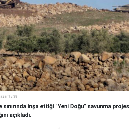
azar 15:38
ye sınırında inşa ettiği "Yeni Doğu" savunma proje
ını açıkladı.