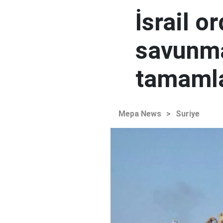
İsrail o
savunma
tamaml
Mepa News
>
Suriye