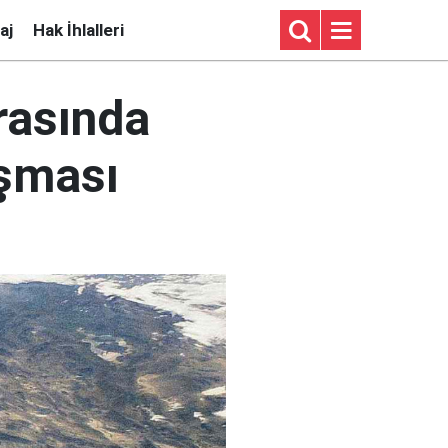
aj
Hak İhlalleri
arasında
aşması