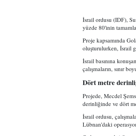
İsrail ordusu (IDF), S
yüzde 80'inin tamamla
Proje kapsamında Gola
oluşturulurken, İsrail g
İsrail basınına konuşa
çalışmaların, sınır bo
Dört metre derinl
Projede, Mecdel Şems'
derinliğinde ve dört me
İsrail ordusu, çalışma
Lübnan'daki operasyon