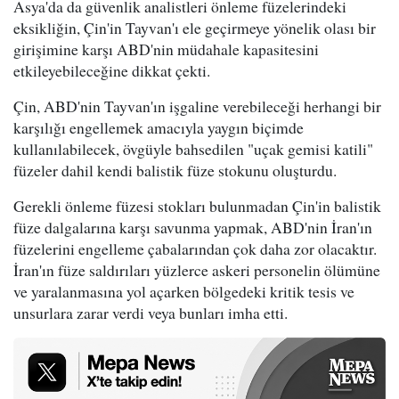
Asya'da da güvenlik analistleri önleme füzelerindeki
eksikliğin, Çin'in Tayvan'ı ele geçirmeye yönelik olası bir
girişimine karşı ABD'nin müdahale kapasitesini
etkileyebileceğine dikkat çekti.
Çin, ABD'nin Tayvan'ın işgaline verebileceği herhangi bir
karşılığı engellemek amacıyla yaygın biçimde
kullanılabilecek, övgüyle bahsedilen "uçak gemisi katili"
füzeler dahil kendi balistik füze stokunu oluşturdu.
Gerekli önleme füzesi stokları bulunmadan Çin'in balistik
füze dalgalarına karşı savunma yapmak, ABD'nin İran'ın
füzelerini engelleme çabalarından çok daha zor olacaktır.
İran'ın füze saldırıları yüzlerce askeri personelin ölümüne
ve yaralanmasına yol açarken bölgedeki kritik tesis ve
unsurlara zarar verdi veya bunları imha etti.