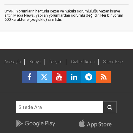
UYARI: Yorumların her türlü cezai ve hukuki sorumluluğu yazan kişiye
aittir. Mepa News, yapılan yorumlardan sorumlu değildir. Her bir yorum
600 karakterle (boşluklu) sınırlıdır.
Anasayfa
Künye
İletişim
Gizlilik İlkeleri
Sitene Ekle